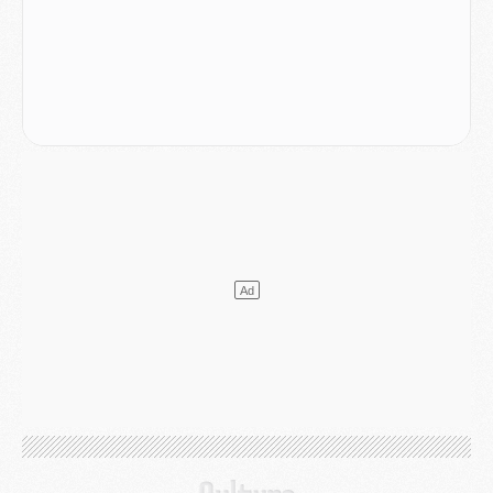
Match
- Podcast CulturePSG : Mercato (Godts, Suzuki, Akliouche, Barcola, etc)
Mercato
- L'Ajax attend bien plus de 45M pour Mika Godts
Club
- Quatre retours importants dans le groupe du PSG, et un plus discret
Mercato
- Ayari file en Ligue 2
Club
- Le PSG s'associe avec un géant de la tech
Mercato
- Vu d'Italie, le transfert de Suzuki au PSG est bien engagé
Mercato
- Ferran Torres ne serait pas à vendre, mais...
Europe
- Gros coup dur pour Aston Villa avant de croiser le PSG
DIMANCHE 02 AOÛT
Mercato
- Le transfert de Kolo Muani à la Juventus est officiel
Mercato
- [MAJ] Le PSG a fait une grosse offre à Parme pour Suzuki
Mercato
- Le PSG a envoyé une première offre pour Mika Godts
Club
- Après Pacho, d'autres retours en vue
Mercato
- Changement de dernière minute pour Kolo Muani
SAMEDI 01 AOÛT
Mercato
- L'agent de Mika Godts confirme un accord avec le PSG
Club
- Quels numéros de maillot pour Akliouche et Digne au PSG ?
Match
- Un hommage prévu lors de Brest/PSG