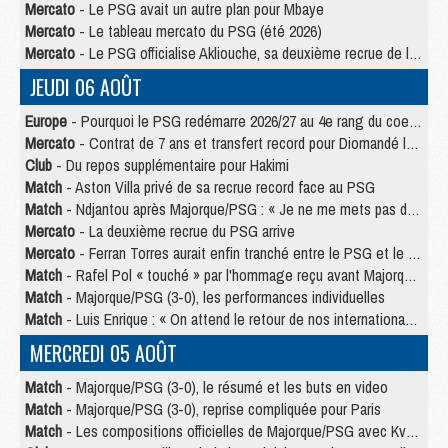
Mercato
- Le PSG avait un autre plan pour Mbaye
Mercato
- Le tableau mercato du PSG (été 2026)
Mercato
- Le PSG officialise Akliouche, sa deuxième recrue de l’été
JEUDI 06 AOÛT
Europe
- Pourquoi le PSG redémarre 2026/27 au 4e rang du coefficient UEFA
Mercato
- Contrat de 7 ans et transfert record pour Diomandé loin du PSG
Club
- Du repos supplémentaire pour Hakimi
Match
- Aston Villa privé de sa recrue record face au PSG
Match
- Ndjantou après Majorque/PSG : « Je ne me mets pas de plafond »
Mercato
- La deuxième recrue du PSG arrive
Mercato
- Ferran Torres aurait enfin tranché entre le PSG et le Barça
Match
- Rafel Pol « touché » par l'hommage reçu avant Majorque/PSG
Match
- Majorque/PSG (3-0), les performances individuelles
Match
- Luis Enrique : « On attend le retour de nos internationaux »
MERCREDI 05 AOÛT
Match
- Majorque/PSG (3-0), le résumé et les buts en video
Match
- Majorque/PSG (3-0), reprise compliquée pour Paris
Match
- Les compositions officielles de Majorque/PSG avec Kvara et de nombreux jeunes