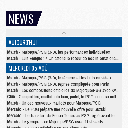
NEWS
AUJOURD'HUI
Match
- Majorque/PSG (3-0), les performances individuelles
Match
- Luis Enrique : « On attend le retour de nos internationaux »
MERCREDI 05 AOÛT
Match
- Majorque/PSG (3-0), le résumé et les buts en video
Match
- Majorque/PSG (3-0), reprise compliquée pour Paris
Match
- Les compositions officielles de Majorque/PSG avec Kvara et de nombreux jeunes
Club
- Casquettes, maillots de bain, padel, le PSG lance sa collection été
Match
- Un des nouveaux maillots pour Majorque/PSG
Mercato
- Le PSG prépare une nouvelle offre pour Suzuki
Mercato
- Le transfert de Ferran Torres au PSG réglé avant le 12 août ?
Match
- Le groupe pour Majorque/PSG avec 11 absents