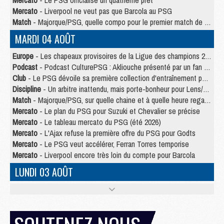
Mercato
- Le PSG officialise un quatrième prêt
Mercato
- Liverpool ne veut pas que Barcola au PSG
Match
- Majorque/PSG, quelle compo pour le premier match de la saison 2026/27 ?
MARDI 04 AOÛT
Europe
- Les chapeaux provisoires de la Ligue des champions 2026/27
Podcast
- Podcast CulturePSG : Akliouche présenté par un fan de Monaco
Club
- Le PSG dévoile sa première collection d'entraînement pour 2026/2027
Discipline
- Un arbitre inattendu, mais porte-bonheur pour Lens/PSG
Match
- Majorque/PSG, sur quelle chaine et à quelle heure regarder le match ?
Mercato
- Le plan du PSG pour Suzuki et Chevalier se précise
Mercato
- Le tableau mercato du PSG (été 2026)
Mercato
- L'Ajax refuse la première offre du PSG pour Godts
Mercato
- Le PSG veut accélérer, Ferran Torres temporise
Mercato
- Liverpool encore très loin du compte pour Barcola
LUNDI 03 AOÛT
Match
- Podcast CulturePSG : Mercato (Godts, Suzuki, Akliouche, Barcola, etc)
Mercato
- L'Ajax attend bien plus de 45M pour Mika Godts
Club
- Quatre retours importants dans le groupe du PSG, et un plus discret
Mercato
- Ayari file en Ligue 2