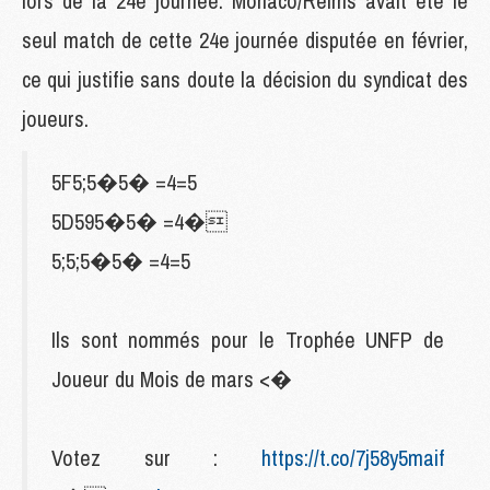
lors de la 24e journée. Monaco/Reims avait été le
seul match de cette 24e journée disputée en février,
ce qui justifie sans doute la décision du syndicat des
joueurs.
5F5;5�5� =4=5
5D595�5� =4�
5;5;5�5� =4=5
Ils sont nommés pour le Trophée UNFP de
Joueur du Mois de mars <�
Votez sur :
https://t.co/7j58y5maif