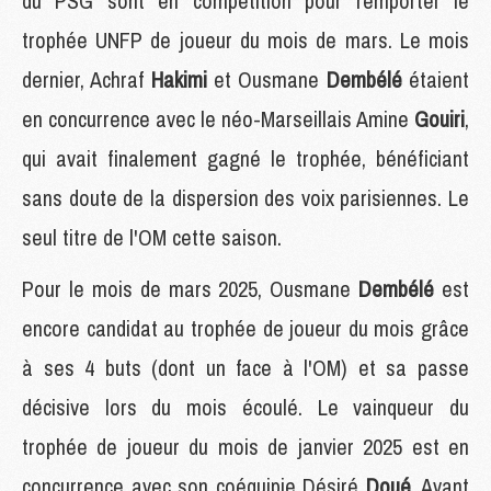
du PSG sont en compétition pour remporter le
trophée UNFP de joueur du mois de mars. Le mois
dernier, Achraf
Hakimi
et Ousmane
Dembélé
étaient
en concurrence avec le néo-Marseillais Amine
Gouiri
,
qui avait finalement gagné le trophée, bénéficiant
sans doute de la dispersion des voix parisiennes. Le
seul titre de l'OM cette saison.
Pour le mois de mars 2025, Ousmane
Dembélé
est
encore candidat au trophée de joueur du mois grâce
à ses 4 buts (dont un face à l'OM) et sa passe
décisive lors du mois écoulé. Le vainqueur du
trophée de joueur du mois de janvier 2025 est en
concurrence avec son coéquipie Désiré
Doué
. Avant