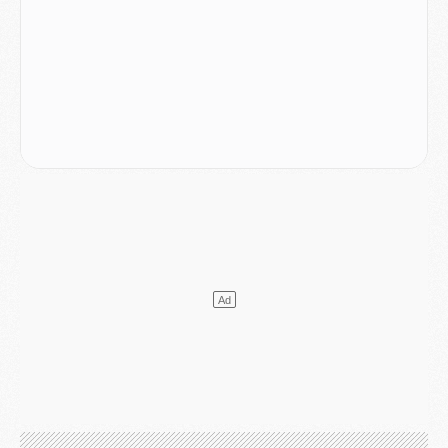
Club
- Après Pacho, d'autres retours en vue
Mercato
- Changement de dernière minute pour Kolo Muani
SAMEDI 01 AOÛT
Mercato
- L'agent de Mika Godts confirme un accord avec le PSG
Club
- Quels numéros de maillot pour Akliouche et Digne au PSG ?
Match
- Un hommage prévu lors de Brest/PSG
Mercato
- Le PSG et le Barça ont rendez-vous pour Ferran Torres
Mercato
- Guéla Doué dans les listes du PSG
Mercato
- Le transfert de Mika Godts au PSG en bonne voie
VENDREDI 31 JUILLET
Match
- Un diffuseur annoncé pour les deux premiers matchs amicaux du PSG
Mercato
- Le transfert d'Akliouche au PSG bouclé, le montant se précise
Club
- Un retour majeur dans le groupe du PSG
Club
- [MAJ] Ndjantou et deux jeunes du PSG annoncés dans un tournoi U21
Mercato
- L'étonnante piste Suzuki confirmée et onéreuse
JEUDI 30 JUILLET
Sélections
- Ancelotti fait le ménage au Brésil mais veut garder Marquinhos