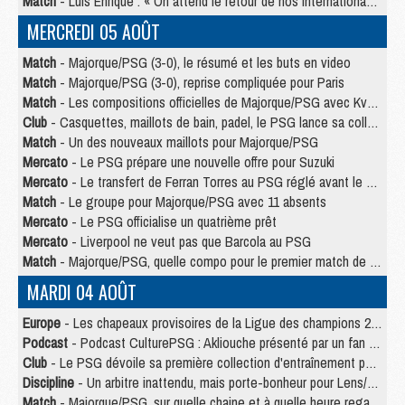
Match
- Luis Enrique : « On attend le retour de nos internationaux »
MERCREDI 05 AOÛT
Match
- Majorque/PSG (3-0), le résumé et les buts en video
Match
- Majorque/PSG (3-0), reprise compliquée pour Paris
Match
- Les compositions officielles de Majorque/PSG avec Kvara et de nombreux jeunes
Club
- Casquettes, maillots de bain, padel, le PSG lance sa collection été
Match
- Un des nouveaux maillots pour Majorque/PSG
Mercato
- Le PSG prépare une nouvelle offre pour Suzuki
Mercato
- Le transfert de Ferran Torres au PSG réglé avant le 12 août ?
Match
- Le groupe pour Majorque/PSG avec 11 absents
Mercato
- Le PSG officialise un quatrième prêt
Mercato
- Liverpool ne veut pas que Barcola au PSG
Match
- Majorque/PSG, quelle compo pour le premier match de la saison 2026/27 ?
MARDI 04 AOÛT
Europe
- Les chapeaux provisoires de la Ligue des champions 2026/27
Podcast
- Podcast CulturePSG : Akliouche présenté par un fan de Monaco
Club
- Le PSG dévoile sa première collection d'entraînement pour 2026/2027
Discipline
- Un arbitre inattendu, mais porte-bonheur pour Lens/PSG
Match
- Majorque/PSG, sur quelle chaine et à quelle heure regarder le match ?