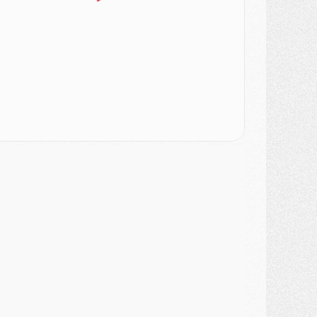
DIMANCHE 02 AOÛT
ercato
- Le transfert de Kolo Muani à la Juventus est officiel
ercato
- [MAJ] Le PSG a fait une grosse offre à Parme pour Suzuki
ercato
- Le PSG a envoyé une première offre pour Mika Godts
lub
- Après Pacho, d'autres retours en vue
ercato
- Changement de dernière minute pour Kolo Muani
SAMEDI 01 AOÛT
ercato
- L'agent de Mika Godts confirme un accord avec le PSG
lub
- Quels numéros de maillot pour Akliouche et Digne au PSG ?
atch
- Un hommage prévu lors de Brest/PSG
ercato
- Le PSG et le Barça ont rendez-vous pour Ferran Torres
ercato
- Guéla Doué dans les listes du PSG
ercato
- Le transfert de Mika Godts au PSG en bonne voie
VENDREDI 31 JUILLET
atch
- Un diffuseur annoncé pour les deux premiers matchs amicaux du PSG
ercato
- Le transfert d'Akliouche au PSG bouclé, le montant se précise
lub
- Un retour majeur dans le groupe du PSG
lub
- [MAJ] Ndjantou et deux jeunes du PSG annoncés dans un tournoi U21