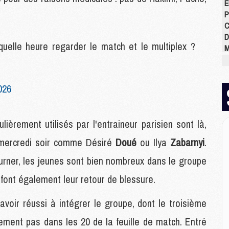
E
P
C
D
 quelle heure regarder le match et le multiplex ?
M
M
M
M
026
M
M
ièrement utilisés par l'entraineur parisien sont là,
M
mercredi soir comme Désiré
Doué
ou Ilya
Zabarnyi
.
M
urner, les jeunes sont bien nombreux dans le groupe
C
M
font également leur retour de blessure.
C
M
avoir réussi à intégrer le groupe, dont le troisième
M
E
ement pas dans les 20 de la feuille de match. Entré