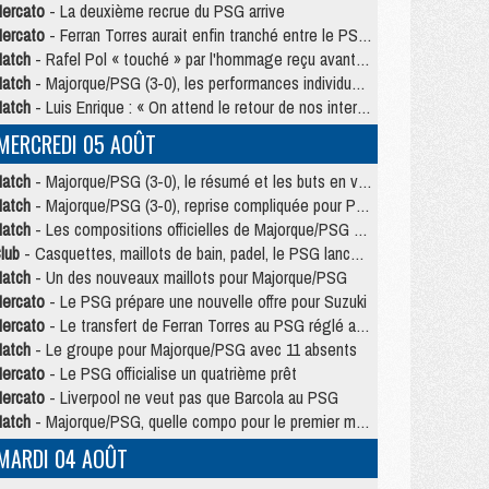
ercato
- La deuxième recrue du PSG arrive
ercato
- Ferran Torres aurait enfin tranché entre le PSG et le Barça
atch
- Rafel Pol « touché » par l'hommage reçu avant Majorque/PSG
atch
- Majorque/PSG (3-0), les performances individuelles
atch
- Luis Enrique : « On attend le retour de nos internationaux »
MERCREDI 05 AOÛT
atch
- Majorque/PSG (3-0), le résumé et les buts en video
atch
- Majorque/PSG (3-0), reprise compliquée pour Paris
atch
- Les compositions officielles de Majorque/PSG avec Kvara et de nombreux jeunes
lub
- Casquettes, maillots de bain, padel, le PSG lance sa collection été
atch
- Un des nouveaux maillots pour Majorque/PSG
ercato
- Le PSG prépare une nouvelle offre pour Suzuki
ercato
- Le transfert de Ferran Torres au PSG réglé avant le 12 août ?
atch
- Le groupe pour Majorque/PSG avec 11 absents
ercato
- Le PSG officialise un quatrième prêt
ercato
- Liverpool ne veut pas que Barcola au PSG
atch
- Majorque/PSG, quelle compo pour le premier match de la saison 2026/27 ?
MARDI 04 AOÛT