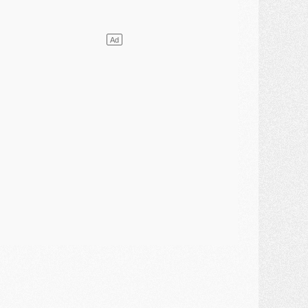
ercato
- L'étonnante piste Suzuki confirmée et onéreuse
JEUDI 30 JUILLET
élections
- Ancelotti fait le ménage au Brésil mais veut garder Marquinhos
ercato
- Le statu quo du milieu du PSG se précise
lub
- Le PSG plutôt que la FIFA pour Al-Khelaïfi, poussé par l'UEFA ?
ercato
- Le PSG presserait Ferran Torres de se décider, deux pistes de secours
lub
- Déguisements, shopping, double scouting, Luis Campos dévoile ses méthodes
ercato
- Kroupi retiré du mercato
ercato
- Enfin une avancée dans le transfert d'Akliouche
MERCREDI 29 JUILLET
ercato
- Ferran Torres priorité du PSG, mais ouvert à tout
ercato
- Première offre de Liverpool en approche pour Barcola
ercato
- Le montant du transfert de Kolo Muani se précise, la formule aussi
ercato
- Kolo Muani attendu en Italie, son transfert débloqué
ercato
- Monaco a encore repoussé une offre du PSG pour Akliouche
ercato
- Liverpool presque d'accord avec Barcola, le PSG pas du tout
ercato
- Moment décisif pour le transfert de Kolo Muani