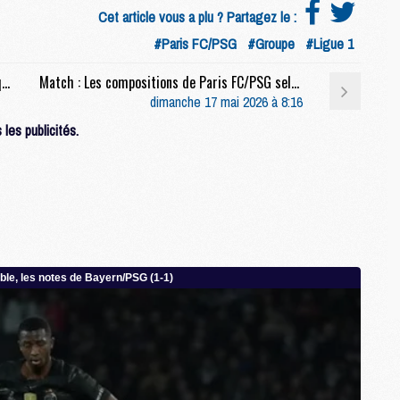
Cet article vous a plu ? Partagez le :
M
#Paris FC/PSG
#Groupe
#Ligue 1
S
Match : Paris FC/PSG, sur quelle chaine et à quelle heure regarder le match et le multiplex ?
Match : Les compositions de Paris FC/PSG selon la presse
M
dimanche 17 mai 2026 à 8:16
C
les publicités.
M
C
M
M
M
M
M
M
M
M
M