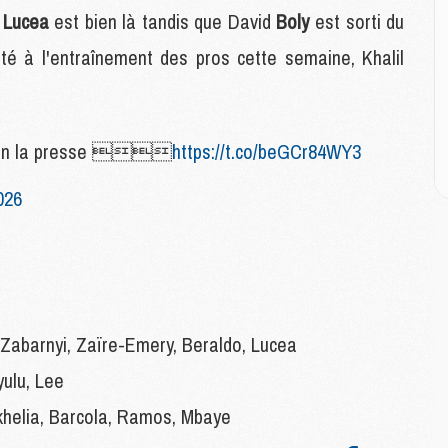
i
Lucea
est bien là tandis que David
Boly
est sorti du
M
vité à l'entraînement des pros cette semaine, Khalil
M
M
C
M
on la presse 
https://t.co/beGCr84WY3
026
M
C
M
M
M
M
Zabarnyi, Zaïre-Emery, Beraldo, Lucea
yulu, Lee
M
M
helia, Barcola, Ramos, Mbaye
C
C