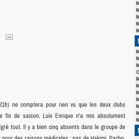
M
M
M
M
M
M
M
M
C
M
M
M
M
21h) ne comptera pour rien vu que les deux clubs
M
M
e fin de saison, Luis Enrique n'a mis absolument
M
ré tout. Il y a bien cinq absents dans le groupe de
ts pour des raisons médicales : pas de Hakimi, Pacho,