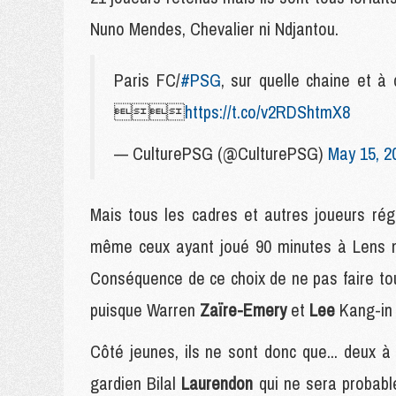
Nuno Mendes, Chevalier ni Ndjantou.
Paris FC/
#PSG
, sur quelle chaine et à

https://t.co/v2RDShtmX8
— CulturePSG (@CulturePSG)
May 15, 2
Mais tous les cadres et autres joueurs régul
même ceux ayant joué 90 minutes à Lens 
Conséquence de ce choix de ne pas faire to
puisque Warren
Zaïre-Emery
et
Lee
Kang-in 
Côté jeunes, ils ne sont donc que... deux à 
gardien Bilal
Laurendon
qui ne sera probabl