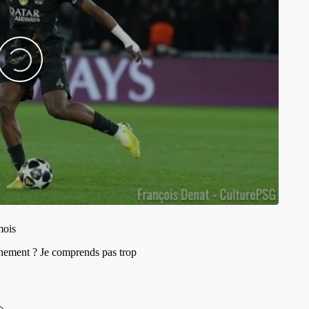
M
C
M
M
F
C
M
P
M
C
R
M
M
C
M