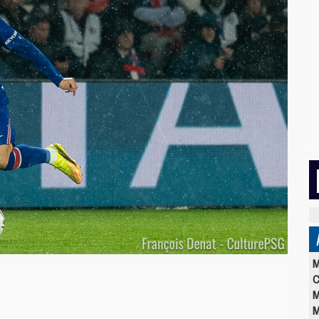
M
C
M
M