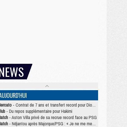
NEWS
AUJOURD'HUI
ercato
- Contrat de 7 ans et transfert record pour Diomandé loin du PSG
lub
- Du repos supplémentaire pour Hakimi
atch
- Aston Villa privé de sa recrue record face au PSG
atch
- Ndjantou après Majorque/PSG : « Je ne me mets pas de plafond »