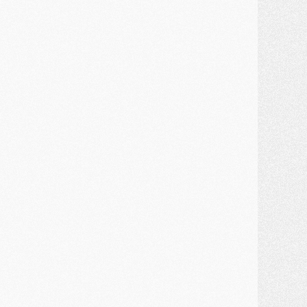
MARDI 28 JUILLET
ercato
- Des intermédiaires ont tenté de relancer Diomande au PSG
lub
- Au moins neuf jeunes conviés à l'entraînement des pros
ercato
- Une partie du communiqué du PSG sur Diomande expliquée
ercato
- Barcola futur plus gros transfert de l'été ?
ormation
- Retour sur la saison des U17 du PSG en 7 chiffres clés
lub
- Le PSG connaît ses premiers matches de septembre
ercato
- Un troisième prêt bouclé par le PSG
LUNDI 27 JUILLET
odcast
- Podcast CulturePSG à 22h : Mercato (Barcola, Diomande, etc)
ercato
- La prolongation de Dembélé au PSG dans la dernière ligne droite
lub
- Le PSG a fait sa reprise avec... 9 joueurs
és. sociaux
- Les Portugais du PSG réunis pendant leurs vacances
ercato
- Le PSG avance sur la piste Suzuki
ercato
- Après Digne, un autre défenseur en approche au PSG ?
lub
- Une petite quinzaine de joueurs attendus pour la reprise de l'entraînement du PSG
DIMANCHE 26 JUILLET
ercato
- Le PSG lâche Diomande et tacle des demandes « totalement disproportionnés »