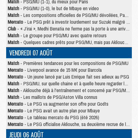
Match
- PSG/MU (1-1), du mieux pour Paris
Match
- PSG/MU (1-0), le but de Mbaye en video
Match
- Les compositions officielles de PSG/MU dévoilées, Pacho titulaire
Mercato
- Le PSG prêt à investir lourdement sur Suzuki malgré Safonov et Chevalier
Club
- « J’irai », Medhi Benatia ne ferme pas la porte à une arrivée au PSG
Match
- Le groupe pour PSG/MU avec quatre retours
Match
- Quelques cadres prêts pour PSG/MU, mais pas Akliouche ?
VENDREDI 07 AOÛT
Match
- Premières tendances pour les compositions de PSG/MU
Mercato
- Liverpool avance de 15 M€ pour Barcola
Mercato
- Un jeune lancé par Luis Enrique fait ses adieux au PSG
Match
- PSG/MU, sur quelle chaine et à quelle heure regarder le match ?
Match
- Akliouche déjà à l'entraînement et concerné par PSG/MU ?
Match
- Les maillots de PSG/Aston Villa connus
Mercato
- Le PSG va augmenter son offre pour Godts
Mercato
- Le PSG avait un autre plan pour Mbaye
Mercato
- Le tableau mercato du PSG (été 2026)
Mercato
- Le PSG officialise Akliouche, sa deuxième recrue de l’été
JEUDI 06 AOÛT