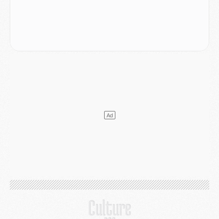
Mercato
- Le PSG officialise un quatrième prêt
Mercato
- Liverpool ne veut pas que Barcola au PSG
Match
- Majorque/PSG, quelle compo pour le premier match de la saison 2026/27 ?
MARDI 04 AOÛT
Europe
- Les chapeaux provisoires de la Ligue des champions 2026/27
Podcast
- Podcast CulturePSG : Akliouche présenté par un fan de Monaco
Club
- Le PSG dévoile sa première collection d'entraînement pour 2026/2027
Discipline
- Un arbitre inattendu, mais porte-bonheur pour Lens/PSG
Match
- Majorque/PSG, sur quelle chaine et à quelle heure regarder le match ?
Mercato
- Le plan du PSG pour Suzuki et Chevalier se précise
Mercato
- L'Ajax refuse la première offre du PSG pour Godts
Mercato
- Le PSG veut accélérer, Ferran Torres temporise
Mercato
- Liverpool encore très loin du compte pour Barcola
LUNDI 03 AOÛT
Match
- Podcast CulturePSG : Mercato (Godts, Suzuki, Akliouche, Barcola, etc)
Mercato
- L'Ajax attend bien plus de 45M pour Mika Godts
Club
- Quatre retours importants dans le groupe du PSG, et un plus discret
Mercato
- Ayari file en Ligue 2