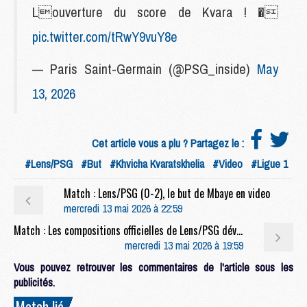
Louverture du score de Kvara ! �
pic.twitter.com/tRwY9vuY8e
— Paris Saint-Germain (@PSG_inside)
May
13, 2026
Cet article vous a plu ? Partagez le :
#Lens/PSG
#But
#Khvicha Kvaratskhelia
#Video
#Ligue 1
Match : Lens/PSG (0-2), le but de Mbaye en video
mercredi 13 mai 2026 à 22:59
Match : Les compositions officielles de Lens/PSG dévoilées, Barcola titulaire
mercredi 13 mai 2026 à 19:59
Vous pouvez retrouver les commentaires de l'article sous les
publicités.
Match lié