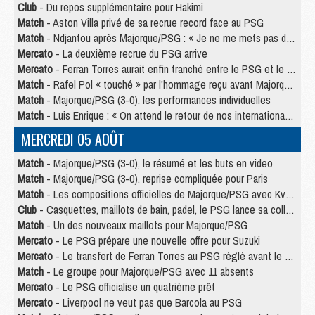
Club
- Du repos supplémentaire pour Hakimi
Match
- Aston Villa privé de sa recrue record face au PSG
Match
- Ndjantou après Majorque/PSG : « Je ne me mets pas de plafond »
Mercato
- La deuxième recrue du PSG arrive
Mercato
- Ferran Torres aurait enfin tranché entre le PSG et le Barça
Match
- Rafel Pol « touché » par l'hommage reçu avant Majorque/PSG
Match
- Majorque/PSG (3-0), les performances individuelles
Match
- Luis Enrique : « On attend le retour de nos internationaux »
MERCREDI 05 AOÛT
Match
- Majorque/PSG (3-0), le résumé et les buts en video
Match
- Majorque/PSG (3-0), reprise compliquée pour Paris
Match
- Les compositions officielles de Majorque/PSG avec Kvara et de nombreux jeunes
Club
- Casquettes, maillots de bain, padel, le PSG lance sa collection été
Match
- Un des nouveaux maillots pour Majorque/PSG
Mercato
- Le PSG prépare une nouvelle offre pour Suzuki
Mercato
- Le transfert de Ferran Torres au PSG réglé avant le 12 août ?
Match
- Le groupe pour Majorque/PSG avec 11 absents
Mercato
- Le PSG officialise un quatrième prêt
Mercato
- Liverpool ne veut pas que Barcola au PSG