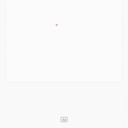
Mercato
- Vu d'Italie, le transfert de Suzuki au PSG est bien engagé
Mercato
- Ferran Torres ne serait pas à vendre, mais...
Europe
- Gros coup dur pour Aston Villa avant de croiser le PSG
DIMANCHE 02 AOÛT
Mercato
- Le transfert de Kolo Muani à la Juventus est officiel
Mercato
- [MAJ] Le PSG a fait une grosse offre à Parme pour Suzuki
Mercato
- Le PSG a envoyé une première offre pour Mika Godts
Club
- Après Pacho, d'autres retours en vue
Mercato
- Changement de dernière minute pour Kolo Muani
SAMEDI 01 AOÛT
Mercato
- L'agent de Mika Godts confirme un accord avec le PSG
Club
- Quels numéros de maillot pour Akliouche et Digne au PSG ?
Match
- Un hommage prévu lors de Brest/PSG
Mercato
- Le PSG et le Barça ont rendez-vous pour Ferran Torres
Mercato
- Guéla Doué dans les listes du PSG
Mercato
- Le transfert de Mika Godts au PSG en bonne voie
VENDREDI 31 JUILLET
Match
- Un diffuseur annoncé pour les deux premiers matchs amicaux du PSG