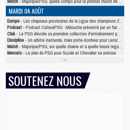
Match
- Majorque/PSG, quelle compo pour le premier match de la saison 2026/27 ?
MARDI 04 AOÛT
Europe
- Les chapeaux provisoires de la Ligue des champions 2026/27
Podcast
- Podcast CulturePSG : Akliouche présenté par un fan de Monaco
Club
- Le PSG dévoile sa première collection d'entraînement pour 2026/2027
Discipline
- Un arbitre inattendu, mais porte-bonheur pour Lens/PSG
Match
- Majorque/PSG, sur quelle chaine et à quelle heure regarder le match ?
Mercato
- Le plan du PSG pour Suzuki et Chevalier se précise
Mercato
- Le tableau mercato du PSG (été 2026)
Mercato
- L'Ajax refuse la première offre du PSG pour Godts
Mercato
- Le PSG veut accélérer, Ferran Torres temporise
SOUTENEZ NOUS
Mercato
- Liverpool encore très loin du compte pour Barcola
LUNDI 03 AOÛT
Match
- Podcast CulturePSG : Mercato (Godts, Suzuki, Akliouche, Barcola, etc)
Mercato
- L'Ajax attend bien plus de 45M pour Mika Godts
Club
- Quatre retours importants dans le groupe du PSG, et un plus discret
Mercato
- Ayari file en Ligue 2
Club
- Le PSG s'associe avec un géant de la tech