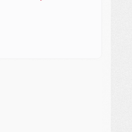
ercato
- Le PSG veut accélérer, Ferran Torres temporise
ercato
- Liverpool encore très loin du compte pour Barcola
LUNDI 03 AOÛT
atch
- Podcast CulturePSG : Mercato (Godts, Suzuki, Akliouche, Barcola, etc)
ercato
- L'Ajax attend bien plus de 45M pour Mika Godts
lub
- Quatre retours importants dans le groupe du PSG, et un plus discret
ercato
- Ayari file en Ligue 2
lub
- Le PSG s'associe avec un géant de la tech
ercato
- Vu d'Italie, le transfert de Suzuki au PSG est bien engagé
ercato
- Ferran Torres ne serait pas à vendre, mais...
urope
- Gros coup dur pour Aston Villa avant de croiser le PSG
DIMANCHE 02 AOÛT
ercato
- Le transfert de Kolo Muani à la Juventus est officiel
ercato
- [MAJ] Le PSG a fait une grosse offre à Parme pour Suzuki
ercato
- Le PSG a envoyé une première offre pour Mika Godts
lub
- Après Pacho, d'autres retours en vue
ercato
- Changement de dernière minute pour Kolo Muani
SAMEDI 01 AOÛT