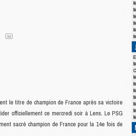
M
M
M
M
M
M
E
M
C
M
M
M
M
ent le titre de champion de France après sa victoire
M
M
lider officiellement ce mercredi soir à Lens. Le PSG
M
llement sacré champion de France pour la 14e fois de