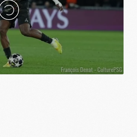
M
M
M
M
M
M
M
M
M
M
C
M
M
F
C
M