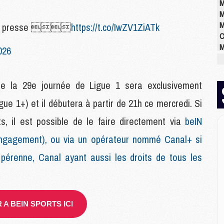
M
M
M
la presse 
https://t.co/IwZV1ZiATk
C
M
026
M
M
M
de la 29e journée de Ligue 1 sera exclusivement
M
gue 1+) et il débutera à partir de 21h ce mercredi. Si
M
M
, il est possible de le faire directement via
beIN
ngagement), ou via un opérateur nommé Canal+ si
E
 pérenne, Canal ayant aussi les droits de tous les
P
C
D
M
M
A BEIN SPORTS ICI
M