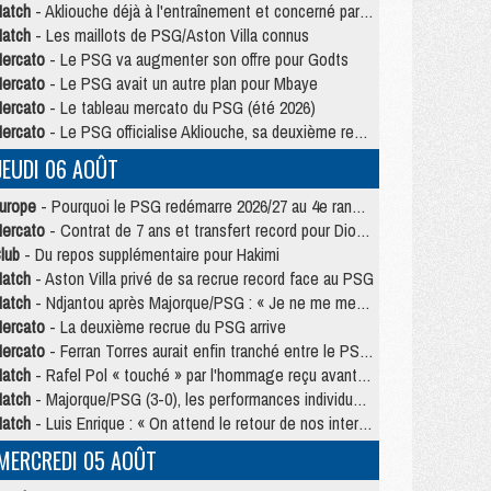
atch
- Akliouche déjà à l'entraînement et concerné par PSG/MU ?
atch
- Les maillots de PSG/Aston Villa connus
ercato
- Le PSG va augmenter son offre pour Godts
ercato
- Le PSG avait un autre plan pour Mbaye
ercato
- Le tableau mercato du PSG (été 2026)
ercato
- Le PSG officialise Akliouche, sa deuxième recrue de l’été
JEUDI 06 AOÛT
urope
- Pourquoi le PSG redémarre 2026/27 au 4e rang du coefficient UEFA
ercato
- Contrat de 7 ans et transfert record pour Diomandé loin du PSG
lub
- Du repos supplémentaire pour Hakimi
atch
- Aston Villa privé de sa recrue record face au PSG
atch
- Ndjantou après Majorque/PSG : « Je ne me mets pas de plafond »
ercato
- La deuxième recrue du PSG arrive
ercato
- Ferran Torres aurait enfin tranché entre le PSG et le Barça
atch
- Rafel Pol « touché » par l'hommage reçu avant Majorque/PSG
atch
- Majorque/PSG (3-0), les performances individuelles
atch
- Luis Enrique : « On attend le retour de nos internationaux »
MERCREDI 05 AOÛT