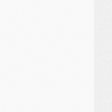
ercato
- Kroupi retiré du mercato
ercato
- Enfin une avancée dans le transfert d'Akliouche
MERCREDI 29 JUILLET
ercato
- Ferran Torres priorité du PSG, mais ouvert à tout
ercato
- Première offre de Liverpool en approche pour Barcola
ercato
- Le montant du transfert de Kolo Muani se précise, la formule aussi
ercato
- Kolo Muani attendu en Italie, son transfert débloqué
ercato
- Monaco a encore repoussé une offre du PSG pour Akliouche
ercato
- Liverpool presque d'accord avec Barcola, le PSG pas du tout
ercato
- Moment décisif pour le transfert de Kolo Muani
MARDI 28 JUILLET
ercato
- Des intermédiaires ont tenté de relancer Diomande au PSG
lub
- Au moins neuf jeunes conviés à l'entraînement des pros
ercato
- Une partie du communiqué du PSG sur Diomande expliquée
ercato
- Barcola futur plus gros transfert de l'été ?
ormation
- Retour sur la saison des U17 du PSG en 7 chiffres clés
lub
- Le PSG connaît ses premiers matches de septembre
ercato
- Un troisième prêt bouclé par le PSG