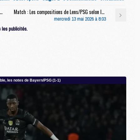
M
ons : Un premier joueur du PSG privé de Coupe du monde ?
Match : Les compositions de Lens/PSG selon la presse
C
mercredi 13 mai 2026 à 8:03
M
M
les publicités.
M
M
M
M
C
C
M
S
M
C
M
C