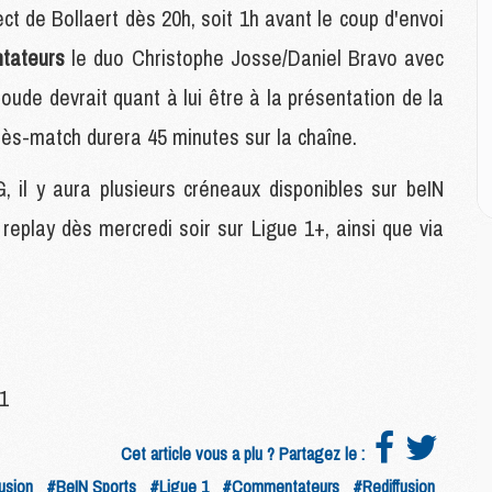
M
t de Bollaert dès 20h, soit 1h avant le coup d'envoi
M
tateurs
le duo Christophe Josse/Daniel Bravo avec
ude devrait quant à lui être à la présentation de la
M
M
rès-match durera 45 minutes sur la chaîne.
C
M
 il y aura plusieurs créneaux disponibles sur beIN
C
M
replay dès mercredi soir sur Ligue 1+, ainsi que via
M
E
M
M
M
 1
C
M
Cet article vous a plu ? Partagez le :
usion
#BeIN Sports
#Ligue 1
#Commentateurs
#Rediffusion