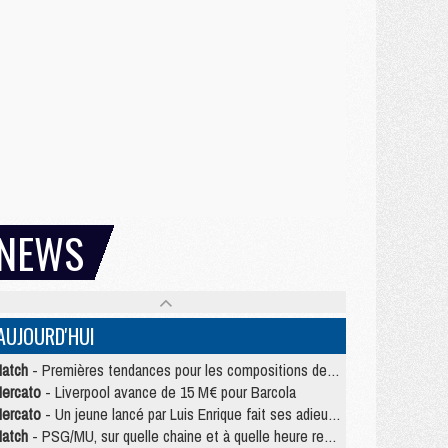
NEWS
AUJOURD'HUI
atch
- Premières tendances pour les compositions de PSG/MU
ercato
- Liverpool avance de 15 M€ pour Barcola
ercato
- Un jeune lancé par Luis Enrique fait ses adieux au PSG
atch
- PSG/MU, sur quelle chaine et à quelle heure regarder le match ?