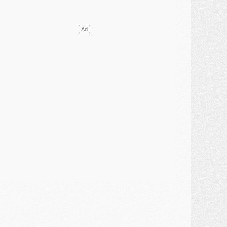
ercato
- L'agent de Mika Godts confirme un accord avec le PSG
lub
- Quels numéros de maillot pour Akliouche et Digne au PSG ?
atch
- Un hommage prévu lors de Brest/PSG
ercato
- Le PSG et le Barça ont rendez-vous pour Ferran Torres
ercato
- Guéla Doué dans les listes du PSG
ercato
- Le transfert de Mika Godts au PSG en bonne voie
VENDREDI 31 JUILLET
atch
- Un diffuseur annoncé pour les deux premiers matchs amicaux du PSG
ercato
- Le transfert d'Akliouche au PSG bouclé, le montant se précise
lub
- Un retour majeur dans le groupe du PSG
lub
- [MAJ] Ndjantou et deux jeunes du PSG annoncés dans un tournoi U21
ercato
- L'étonnante piste Suzuki confirmée et onéreuse
JEUDI 30 JUILLET
élections
- Ancelotti fait le ménage au Brésil mais veut garder Marquinhos
ercato
- Le statu quo du milieu du PSG se précise
lub
- Le PSG plutôt que la FIFA pour Al-Khelaïfi, poussé par l'UEFA ?
ercato
- Le PSG presserait Ferran Torres de se décider, deux pistes de secours
lub
- Déguisements, shopping, double scouting, Luis Campos dévoile ses méthodes