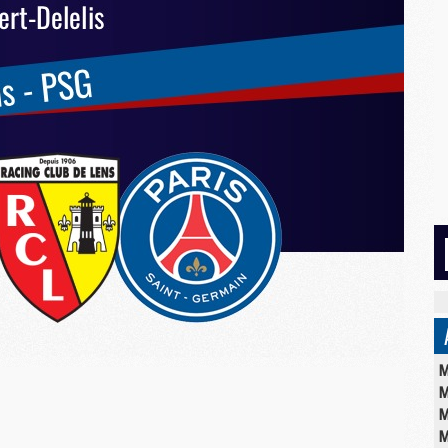
M
M
M
M