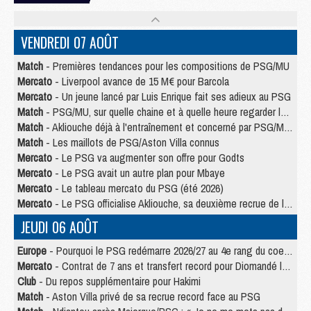
VENDREDI 07 AOÛT
Match
- Premières tendances pour les compositions de PSG/MU
Mercato
- Liverpool avance de 15 M€ pour Barcola
Mercato
- Un jeune lancé par Luis Enrique fait ses adieux au PSG
Match
- PSG/MU, sur quelle chaine et à quelle heure regarder le match ?
Match
- Akliouche déjà à l'entraînement et concerné par PSG/MU ?
Match
- Les maillots de PSG/Aston Villa connus
Mercato
- Le PSG va augmenter son offre pour Godts
Mercato
- Le PSG avait un autre plan pour Mbaye
Mercato
- Le tableau mercato du PSG (été 2026)
Mercato
- Le PSG officialise Akliouche, sa deuxième recrue de l’été
JEUDI 06 AOÛT
Europe
- Pourquoi le PSG redémarre 2026/27 au 4e rang du coefficient UEFA
Mercato
- Contrat de 7 ans et transfert record pour Diomandé loin du PSG
Club
- Du repos supplémentaire pour Hakimi
Match
- Aston Villa privé de sa recrue record face au PSG