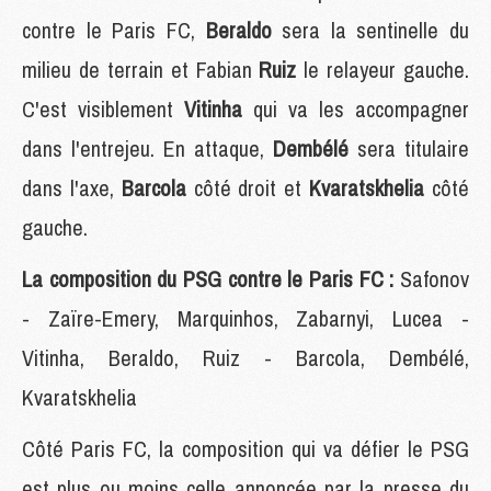
contre le Paris FC,
Beraldo
sera la sentinelle du
milieu de terrain et Fabian
Ruiz
le relayeur gauche.
C'est visiblement
Vitinha
qui va les accompagner
dans l'entrejeu. En attaque,
Dembélé
sera titulaire
dans l'axe,
Barcola
côté droit et
Kvaratskhelia
côté
gauche.
La composition du PSG contre le Paris FC :
Safonov
- Zaïre-Emery, Marquinhos, Zabarnyi, Lucea -
Vitinha, Beraldo, Ruiz - Barcola, Dembélé,
Kvaratskhelia
Côté Paris FC, la composition qui va défier le PSG
est plus ou moins celle annoncée par la presse du