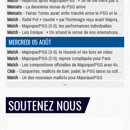
Match
- Ndjantou après Majorque/PSG : « Je ne me mets pas de plafond »
Mercato
- La deuxième recrue du PSG arrive
Mercato
- Ferran Torres aurait enfin tranché entre le PSG et le Barça
Match
- Rafel Pol « touché » par l'hommage reçu avant Majorque/PSG
Match
- Majorque/PSG (3-0), les performances individuelles
Match
- Luis Enrique : « On attend le retour de nos internationaux »
MERCREDI 05 AOÛT
Match
- Majorque/PSG (3-0), le résumé et les buts en video
Match
- Majorque/PSG (3-0), reprise compliquée pour Paris
Match
- Les compositions officielles de Majorque/PSG avec Kvara et de nombreux jeunes
Club
- Casquettes, maillots de bain, padel, le PSG lance sa collection été
Match
- Un des nouveaux maillots pour Majorque/PSG
Mercato
- Le PSG prépare une nouvelle offre pour Suzuki
Mercato
- Le transfert de Ferran Torres au PSG réglé avant le 12 août ?
Match
- Le groupe pour Majorque/PSG avec 11 absents
SOUTENEZ NOUS
Mercato
- Le PSG officialise un quatrième prêt
Mercato
- Liverpool ne veut pas que Barcola au PSG
Match
- Majorque/PSG, quelle compo pour le premier match de la saison 2026/27 ?
MARDI 04 AOÛT