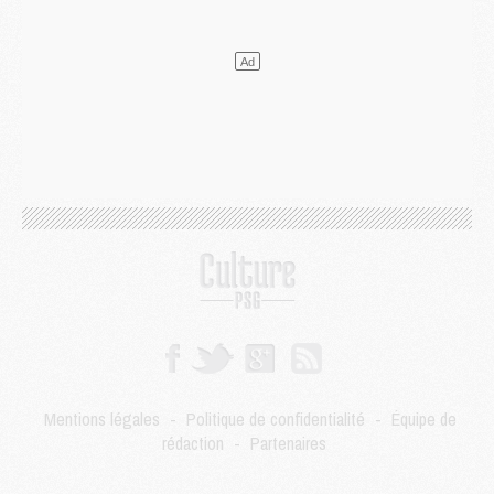
DIMANCHE 02 AOÛT
Mercato
- Le transfert de Kolo Muani à la Juventus est officiel
Mercato
- [MAJ] Le PSG a fait une grosse offre à Parme pour Suzuki
Mercato
- Le PSG a envoyé une première offre pour Mika Godts
Club
- Après Pacho, d'autres retours en vue
Mercato
- Changement de dernière minute pour Kolo Muani
SAMEDI 01 AOÛT
Mercato
- L'agent de Mika Godts confirme un accord avec le PSG
Club
- Quels numéros de maillot pour Akliouche et Digne au PSG ?
Match
- Un hommage prévu lors de Brest/PSG
Mercato
- Le PSG et le Barça ont rendez-vous pour Ferran Torres
Mercato
- Guéla Doué dans les listes du PSG
Mercato
- Le transfert de Mika Godts au PSG en bonne voie
VENDREDI 31 JUILLET
Match
- Un diffuseur annoncé pour les deux premiers matchs amicaux du PSG
Mentions légales
-
Politique de confidentialité
-
Équipe de
Mercato
- Le transfert d'Akliouche au PSG bouclé, le montant se précise
rédaction
-
Partenaires
Club
- Un retour majeur dans le groupe du PSG
Club
- [MAJ] Ndjantou et deux jeunes du PSG annoncés dans un tournoi U21