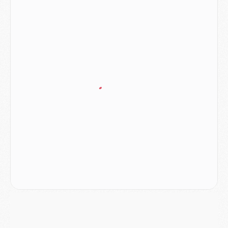
Europe
- Les chapeaux provisoires de la Ligue des champions 2026/27
Podcast
- Podcast CulturePSG : Akliouche présenté par un fan de Monaco
Club
- Le PSG dévoile sa première collection d'entraînement pour 2026/2027
Discipline
- Un arbitre inattendu, mais porte-bonheur pour Lens/PSG
Match
- Majorque/PSG, sur quelle chaine et à quelle heure regarder le match ?
Mercato
- Le plan du PSG pour Suzuki et Chevalier se précise
Mercato
- L'Ajax refuse la première offre du PSG pour Godts
Mercato
- Le PSG veut accélérer, Ferran Torres temporise
Mercato
- Liverpool encore très loin du compte pour Barcola
LUNDI 03 AOÛT
Match
- Podcast CulturePSG : Mercato (Godts, Suzuki, Akliouche, Barcola, etc)
Mercato
- L'Ajax attend bien plus de 45M pour Mika Godts
Club
- Quatre retours importants dans le groupe du PSG, et un plus discret
Mercato
- Ayari file en Ligue 2
Club
- Le PSG s'associe avec un géant de la tech
Mercato
- Vu d'Italie, le transfert de Suzuki au PSG est bien engagé
Mercato
- Ferran Torres ne serait pas à vendre, mais...
Europe
- Gros coup dur pour Aston Villa avant de croiser le PSG