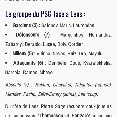
Le groupe du PSG face à Lens :
Gardiens (3) :
Safonov, Marin, Laurendon
Défenseurs (7) :
Marquinhos, Hernandez,
Zabarnyi, Beraldo, Lucea, Boly, Cordier
Milieux (5) :
Vitinha, Neves, Ruiz, Dro, Mayulu
Attaquants (6) :
Dembélé, Doué, Kvaratskhelia,
Barcola, Ramos, Mbaye
Absents (7) : Hakimi, Chevalier, Ndjantou (reprise),
Mendes, Pacho, Zaïre-Emery (soins), Lee (coup)
Du côté de Lens, Pierre Sage récupère deux joueurs
de suspension (
Thomasson
et
Sangaré
) ainsi que