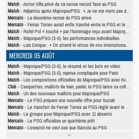
Match
- Aston Villa privé de sa recrue record face au PSG
Match
- Ndjantou après Majorque/PSG : « Je ne me mets pas de plafond »
Mercato
- La deuxième recrue du PSG arrive
Mercato
- Ferran Torres aurait enfin tranché entre le PSG et le Barça
Match
- Rafel Pol « touché » par l'hommage reçu avant Majorque/PSG
Match
- Majorque/PSG (3-0), les performances individuelles
Match
- Luis Enrique : « On attend le retour de nos internationaux »
MERCREDI 05 AOÛT
Match
- Majorque/PSG (3-0), le résumé et les buts en video
Match
- Majorque/PSG (3-0), reprise compliquée pour Paris
Match
- Les compositions officielles de Majorque/PSG avec Kvara et de nombreux jeunes
Club
- Casquettes, maillots de bain, padel, le PSG lance sa collection été
Match
- Un des nouveaux maillots pour Majorque/PSG
Mercato
- Le PSG prépare une nouvelle offre pour Suzuki
Mercato
- Le transfert de Ferran Torres au PSG réglé avant le 12 août ?
Match
- Le groupe pour Majorque/PSG avec 11 absents
Mercato
- Le PSG officialise un quatrième prêt
Mercato
- Liverpool ne veut pas que Barcola au PSG
Match
- Majorque/PSG, quelle compo pour le premier match de la saison 2026/27 ?