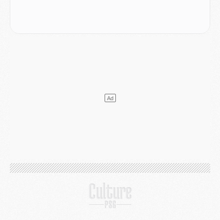
Europe
- Gros coup dur pour Aston Villa avant de croiser le PSG
DIMANCHE 02 AOÛT
Mercato
- Le transfert de Kolo Muani à la Juventus est officiel
Mercato
- [MAJ] Le PSG a fait une grosse offre à Parme pour Suzuki
Mercato
- Le PSG a envoyé une première offre pour Mika Godts
Club
- Après Pacho, d'autres retours en vue
Mercato
- Changement de dernière minute pour Kolo Muani
SAMEDI 01 AOÛT
Mercato
- L'agent de Mika Godts confirme un accord avec le PSG
Club
- Quels numéros de maillot pour Akliouche et Digne au PSG ?
Match
- Un hommage prévu lors de Brest/PSG
Mercato
- Le PSG et le Barça ont rendez-vous pour Ferran Torres
Mercato
- Guéla Doué dans les listes du PSG
Mercato
- Le transfert de Mika Godts au PSG en bonne voie
VENDREDI 31 JUILLET
Match
- Un diffuseur annoncé pour les deux premiers matchs amicaux du PSG
Mercato
- Le transfert d'Akliouche au PSG bouclé, le montant se précise