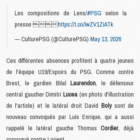
Les compositions de Lens/
#PSG
selon la
presse 
https://t.co/IwZV1ZiATk
— CulturePSG (@CulturePSG)
May 13, 2026
Ces différentes absences profitent à quatre jeunes
de l'équipe U19/Espoirs du PSG. Comme contre
Brest, le gardien Bilal
Laurendon
, le défenseur
central gaucher Dimitri
Lucea
(en photo d'illustration
de l'article)
et le latéral droit David
Boly
sont de
nouveau convoqués par Luis Enrique, qui a aussi
rappelé le latéral gauche Thomas
Cordier
, déjà
convoqué contre Lorient.