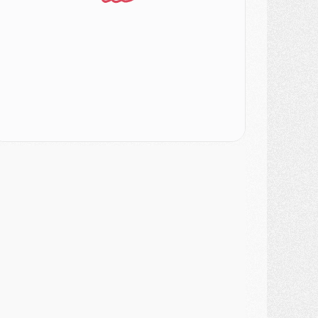
atch
- Podcast CulturePSG : Mercato (Godts, Suzuki, Akliouche, Barcola, etc)
ercato
- L'Ajax attend bien plus de 45M pour Mika Godts
lub
- Quatre retours importants dans le groupe du PSG, et un plus discret
ercato
- Ayari file en Ligue 2
lub
- Le PSG s'associe avec un géant de la tech
ercato
- Vu d'Italie, le transfert de Suzuki au PSG est bien engagé
ercato
- Ferran Torres ne serait pas à vendre, mais...
urope
- Gros coup dur pour Aston Villa avant de croiser le PSG
DIMANCHE 02 AOÛT
ercato
- Le transfert de Kolo Muani à la Juventus est officiel
ercato
- [MAJ] Le PSG a fait une grosse offre à Parme pour Suzuki
ercato
- Le PSG a envoyé une première offre pour Mika Godts
lub
- Après Pacho, d'autres retours en vue
ercato
- Changement de dernière minute pour Kolo Muani
SAMEDI 01 AOÛT
ercato
- L'agent de Mika Godts confirme un accord avec le PSG
lub
- Quels numéros de maillot pour Akliouche et Digne au PSG ?
atch
- Un hommage prévu lors de Brest/PSG
ercato
- Le PSG et le Barça ont rendez-vous pour Ferran Torres