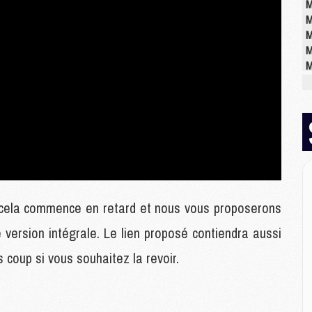
M
M
M
M
M
M
M
E
P
C
D
M
 cela commence en retard et nous vous proposerons
M
 version intégrale. Le lien proposé contiendra aussi
M
M
s coup si vous souhaitez la revoir.
M