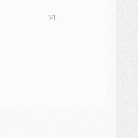
ercato
- Guéla Doué dans les listes du PSG
ercato
- Le transfert de Mika Godts au PSG en bonne voie
VENDREDI 31 JUILLET
atch
- Un diffuseur annoncé pour les deux premiers matchs amicaux du PSG
ercato
- Le transfert d'Akliouche au PSG bouclé, le montant se précise
lub
- Un retour majeur dans le groupe du PSG
lub
- [MAJ] Ndjantou et deux jeunes du PSG annoncés dans un tournoi U21
ercato
- L'étonnante piste Suzuki confirmée et onéreuse
JEUDI 30 JUILLET
élections
- Ancelotti fait le ménage au Brésil mais veut garder Marquinhos
ercato
- Le statu quo du milieu du PSG se précise
lub
- Le PSG plutôt que la FIFA pour Al-Khelaïfi, poussé par l'UEFA ?
ercato
- Le PSG presserait Ferran Torres de se décider, deux pistes de secours
lub
- Déguisements, shopping, double scouting, Luis Campos dévoile ses méthodes
ercato
- Kroupi retiré du mercato
ercato
- Enfin une avancée dans le transfert d'Akliouche
MERCREDI 29 JUILLET