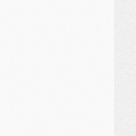
ercato
- Ferran Torres priorité du PSG, mais ouvert à tout
ercato
- Première offre de Liverpool en approche pour Barcola
ercato
- Le montant du transfert de Kolo Muani se précise, la formule aussi
ercato
- Kolo Muani attendu en Italie, son transfert débloqué
ercato
- Monaco a encore repoussé une offre du PSG pour Akliouche
ercato
- Liverpool presque d'accord avec Barcola, le PSG pas du tout
ercato
- Moment décisif pour le transfert de Kolo Muani
MARDI 28 JUILLET
ercato
- Des intermédiaires ont tenté de relancer Diomande au PSG
lub
- Au moins neuf jeunes conviés à l'entraînement des pros
ercato
- Une partie du communiqué du PSG sur Diomande expliquée
ercato
- Barcola futur plus gros transfert de l'été ?
ormation
- Retour sur la saison des U17 du PSG en 7 chiffres clés
lub
- Le PSG connaît ses premiers matches de septembre
ercato
- Un troisième prêt bouclé par le PSG
LUNDI 27 JUILLET
odcast
- Podcast CulturePSG à 22h : Mercato (Barcola, Diomande, etc)
ercato
- La prolongation de Dembélé au PSG dans la dernière ligne droite