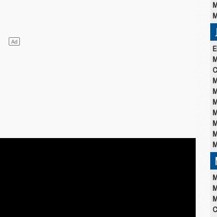
M
M
E
M
C
M
M
M
M
M
M
M
M
M
M
C