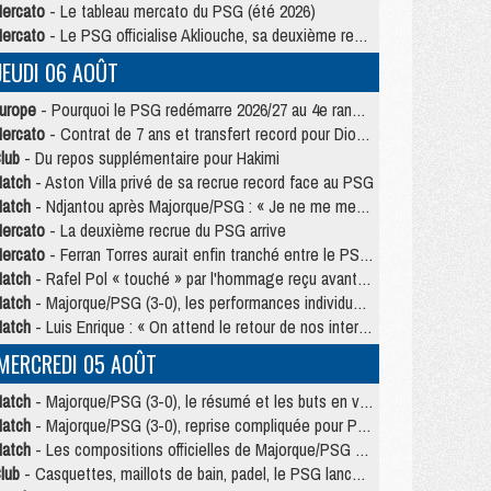
ercato
- Le tableau mercato du PSG (été 2026)
ercato
- Le PSG officialise Akliouche, sa deuxième recrue de l’été
JEUDI 06 AOÛT
urope
- Pourquoi le PSG redémarre 2026/27 au 4e rang du coefficient UEFA
ercato
- Contrat de 7 ans et transfert record pour Diomandé loin du PSG
lub
- Du repos supplémentaire pour Hakimi
atch
- Aston Villa privé de sa recrue record face au PSG
atch
- Ndjantou après Majorque/PSG : « Je ne me mets pas de plafond »
ercato
- La deuxième recrue du PSG arrive
ercato
- Ferran Torres aurait enfin tranché entre le PSG et le Barça
atch
- Rafel Pol « touché » par l'hommage reçu avant Majorque/PSG
atch
- Majorque/PSG (3-0), les performances individuelles
atch
- Luis Enrique : « On attend le retour de nos internationaux »
MERCREDI 05 AOÛT
atch
- Majorque/PSG (3-0), le résumé et les buts en video
atch
- Majorque/PSG (3-0), reprise compliquée pour Paris
atch
- Les compositions officielles de Majorque/PSG avec Kvara et de nombreux jeunes
lub
- Casquettes, maillots de bain, padel, le PSG lance sa collection été