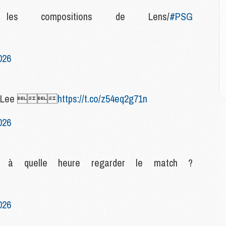
M
M
 les compositions de Lens/
#PSG
C
M
C
M
026
M
E
dont Lee 
https://t.co/z54eq2g71n
M
026
M
M
C
M
t à quelle heure regarder le match ?
M
C
026
M
M