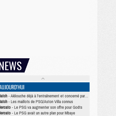
NEWS
AUJOURD'HUI
atch
- Akliouche déjà à l'entraînement et concerné par PSG/MU ?
atch
- Les maillots de PSG/Aston Villa connus
ercato
- Le PSG va augmenter son offre pour Godts
ercato
- Le PSG avait un autre plan pour Mbaye