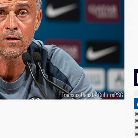
M
M
M
M