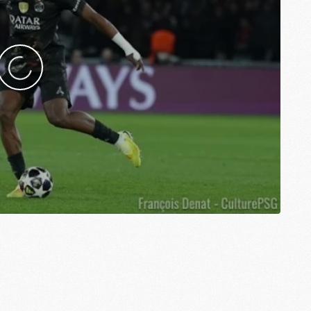
M
M
M
M
M
M
M
M
C
M
M
F
C
M
P
M