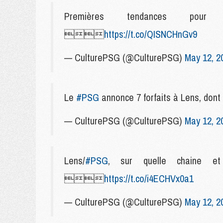
Premières tendances pour

https://t.co/QISNCHnGv9
— CulturePSG (@CulturePSG)
May 12, 2
Le
#PSG
annonce 7 forfaits à Lens, 
— CulturePSG (@CulturePSG)
May 12, 2
Lens/
#PSG
, sur quelle chaine e

https://t.co/i4ECHVx0a1
— CulturePSG (@CulturePSG)
May 12, 2