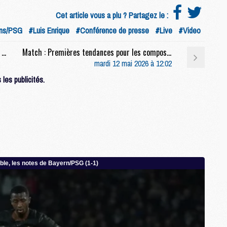
M
Cet article vous a plu ? Partagez le :
M
ns/PSG
#Luis Enrique
#Conférence de presse
#Live
#Video
Match : Trophées UNFP, préparation d'Arsenal, Ruiz, etc, la conf' complète de Luis Enrique avant Lens/PSG
Match : Premières tendances pour les compositions de Lens/PSG
M
mardi 12 mai 2026 à 12:02
M
C
les publicités.
C
M
S
M
C
M
C
M
M