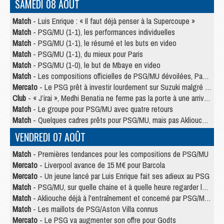
SAMEDI 08 AOÛT
Match
- Luis Enrique : « Il faut déjà penser à la Supercoupe »
Match
- PSG/MU (1-1), les performances individuelles
Match
- PSG/MU (1-1), le résumé et les buts en video
Match
- PSG/MU (1-1), du mieux pour Paris
Match
- PSG/MU (1-0), le but de Mbaye en video
Match
- Les compositions officielles de PSG/MU dévoilées, Pacho titulaire
Mercato
- Le PSG prêt à investir lourdement sur Suzuki malgré Safonov et Chevalier
Club
- « J’irai », Medhi Benatia ne ferme pas la porte à une arrivée au PSG
Match
- Le groupe pour PSG/MU avec quatre retours
Match
- Quelques cadres prêts pour PSG/MU, mais pas Akliouche ?
VENDREDI 07 AOÛT
Match
- Premières tendances pour les compositions de PSG/MU
Mercato
- Liverpool avance de 15 M€ pour Barcola
Mercato
- Un jeune lancé par Luis Enrique fait ses adieux au PSG
Match
- PSG/MU, sur quelle chaine et à quelle heure regarder le match ?
Match
- Akliouche déjà à l'entraînement et concerné par PSG/MU ?
Match
- Les maillots de PSG/Aston Villa connus
Mercato
- Le PSG va augmenter son offre pour Godts