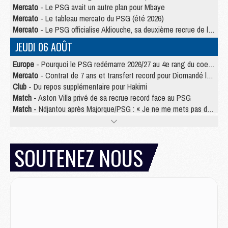
Mercato
- Le PSG avait un autre plan pour Mbaye
Mercato
- Le tableau mercato du PSG (été 2026)
Mercato
- Le PSG officialise Akliouche, sa deuxième recrue de l’été
JEUDI 06 AOÛT
Europe
- Pourquoi le PSG redémarre 2026/27 au 4e rang du coefficient UEFA
Mercato
- Contrat de 7 ans et transfert record pour Diomandé loin du PSG
Club
- Du repos supplémentaire pour Hakimi
Match
- Aston Villa privé de sa recrue record face au PSG
Match
- Ndjantou après Majorque/PSG : « Je ne me mets pas de plafond »
Mercato
- La deuxième recrue du PSG arrive
Mercato
- Ferran Torres aurait enfin tranché entre le PSG et le Barça
Match
- Rafel Pol « touché » par l'hommage reçu avant Majorque/PSG
SOUTENEZ NOUS
Match
- Majorque/PSG (3-0), les performances individuelles
Match
- Luis Enrique : « On attend le retour de nos internationaux »
MERCREDI 05 AOÛT
Match
- Majorque/PSG (3-0), le résumé et les buts en video
Match
- Majorque/PSG (3-0), reprise compliquée pour Paris
Match
- Les compositions officielles de Majorque/PSG avec Kvara et de nombreux jeunes