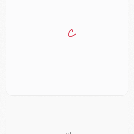
Club
- Casquettes, maillots de bain, padel, le PSG lance sa collection été
Match
- Un des nouveaux maillots pour Majorque/PSG
Mercato
- Le PSG prépare une nouvelle offre pour Suzuki
Mercato
- Le transfert de Ferran Torres au PSG réglé avant le 12 août ?
Match
- Le groupe pour Majorque/PSG avec 11 absents
Mercato
- Le PSG officialise un quatrième prêt
Mercato
- Liverpool ne veut pas que Barcola au PSG
Match
- Majorque/PSG, quelle compo pour le premier match de la saison 2026/27 ?
MARDI 04 AOÛT
Europe
- Les chapeaux provisoires de la Ligue des champions 2026/27
Podcast
- Podcast CulturePSG : Akliouche présenté par un fan de Monaco
Club
- Le PSG dévoile sa première collection d'entraînement pour 2026/2027
Discipline
- Un arbitre inattendu, mais porte-bonheur pour Lens/PSG
Match
- Majorque/PSG, sur quelle chaine et à quelle heure regarder le match ?
Mercato
- Le plan du PSG pour Suzuki et Chevalier se précise
Mercato
- L'Ajax refuse la première offre du PSG pour Godts
Mercato
- Le PSG veut accélérer, Ferran Torres temporise
Mercato
- Liverpool encore très loin du compte pour Barcola
LUNDI 03 AOÛT