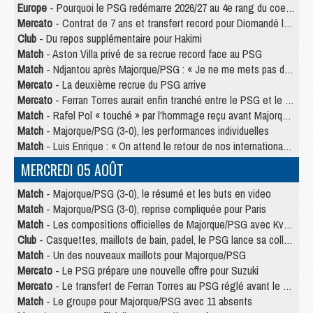
Europe
- Pourquoi le PSG redémarre 2026/27 au 4e rang du coefficient UEFA
Mercato
- Contrat de 7 ans et transfert record pour Diomandé loin du PSG
Club
- Du repos supplémentaire pour Hakimi
Match
- Aston Villa privé de sa recrue record face au PSG
Match
- Ndjantou après Majorque/PSG : « Je ne me mets pas de plafond »
Mercato
- La deuxième recrue du PSG arrive
Mercato
- Ferran Torres aurait enfin tranché entre le PSG et le Barça
Match
- Rafel Pol « touché » par l'hommage reçu avant Majorque/PSG
Match
- Majorque/PSG (3-0), les performances individuelles
Match
- Luis Enrique : « On attend le retour de nos internationaux »
MERCREDI 05 AOÛT
Match
- Majorque/PSG (3-0), le résumé et les buts en video
Match
- Majorque/PSG (3-0), reprise compliquée pour Paris
Match
- Les compositions officielles de Majorque/PSG avec Kvara et de nombreux jeunes
Club
- Casquettes, maillots de bain, padel, le PSG lance sa collection été
Match
- Un des nouveaux maillots pour Majorque/PSG
Mercato
- Le PSG prépare une nouvelle offre pour Suzuki
Mercato
- Le transfert de Ferran Torres au PSG réglé avant le 12 août ?
Match
- Le groupe pour Majorque/PSG avec 11 absents