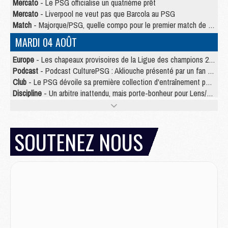
Mercato
- Le PSG officialise un quatrième prêt
Mercato
- Liverpool ne veut pas que Barcola au PSG
Match
- Majorque/PSG, quelle compo pour le premier match de la saison 2026/27 ?
MARDI 04 AOÛT
Europe
- Les chapeaux provisoires de la Ligue des champions 2026/27
Podcast
- Podcast CulturePSG : Akliouche présenté par un fan de Monaco
Club
- Le PSG dévoile sa première collection d'entraînement pour 2026/2027
Discipline
- Un arbitre inattendu, mais porte-bonheur pour Lens/PSG
Match
- Majorque/PSG, sur quelle chaine et à quelle heure regarder le match ?
Mercato
- Le plan du PSG pour Suzuki et Chevalier se précise
Mercato
- Le tableau mercato du PSG (été 2026)
SOUTENEZ NOUS
Mercato
- L'Ajax refuse la première offre du PSG pour Godts
Mercato
- Le PSG veut accélérer, Ferran Torres temporise
Mercato
- Liverpool encore très loin du compte pour Barcola
LUNDI 03 AOÛT
Match
- Podcast CulturePSG : Mercato (Godts, Suzuki, Akliouche, Barcola, etc)
Mercato
- L'Ajax attend bien plus de 45M pour Mika Godts
Club
- Quatre retours importants dans le groupe du PSG, et un plus discret