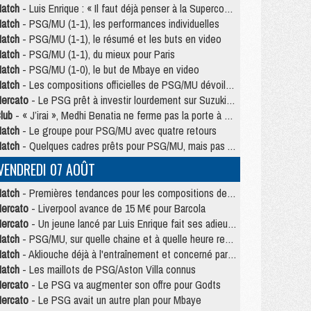
atch
- Luis Enrique : « Il faut déjà penser à la Supercoupe »
atch
- PSG/MU (1-1), les performances individuelles
atch
- PSG/MU (1-1), le résumé et les buts en video
atch
- PSG/MU (1-1), du mieux pour Paris
atch
- PSG/MU (1-0), le but de Mbaye en video
atch
- Les compositions officielles de PSG/MU dévoilées, Pacho titulaire
ercato
- Le PSG prêt à investir lourdement sur Suzuki malgré Safonov et Chevalier
lub
- « J’irai », Medhi Benatia ne ferme pas la porte à une arrivée au PSG
atch
- Le groupe pour PSG/MU avec quatre retours
atch
- Quelques cadres prêts pour PSG/MU, mais pas Akliouche ?
VENDREDI 07 AOÛT
atch
- Premières tendances pour les compositions de PSG/MU
ercato
- Liverpool avance de 15 M€ pour Barcola
ercato
- Un jeune lancé par Luis Enrique fait ses adieux au PSG
atch
- PSG/MU, sur quelle chaine et à quelle heure regarder le match ?
atch
- Akliouche déjà à l'entraînement et concerné par PSG/MU ?
atch
- Les maillots de PSG/Aston Villa connus
ercato
- Le PSG va augmenter son offre pour Godts
ercato
- Le PSG avait un autre plan pour Mbaye