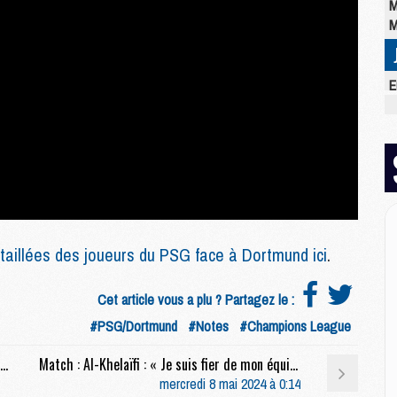
M
M
E
M
C
M
M
M
M
M
M
taillées des joueurs du PSG face à Dortmund ici
.
M
Cet article vous a plu ? Partagez le :
M
#PSG/Dortmund
#Notes
#Champions League
M
M
Match : Le match, les poteaux, les coups de pieds arrêtés, ses choix, etc, la conf' complète de Luis Enrique après PSG/Dortmund (0-1)
Match : Al-Khelaïfi : « Je suis fier de mon équipe, la plus jeune d'Europe »
C
mercredi 8 mai 2024 à 0:14