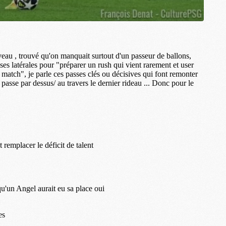
M
M
M
M
C
C
M
S
M
C
M
C
M
M