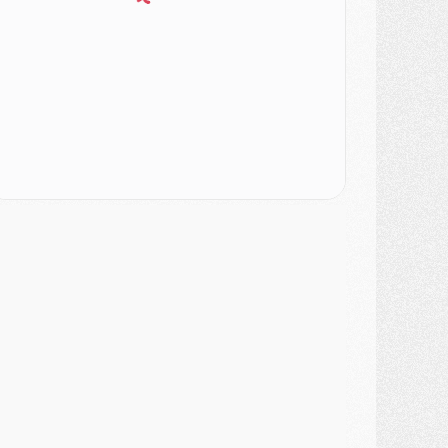
atch
- Un des nouveaux maillots pour Majorque/PSG
ercato
- Le PSG prépare une nouvelle offre pour Suzuki
ercato
- Le transfert de Ferran Torres au PSG réglé avant le 12 août ?
atch
- Le groupe pour Majorque/PSG avec 11 absents
ercato
- Le PSG officialise un quatrième prêt
ercato
- Liverpool ne veut pas que Barcola au PSG
atch
- Majorque/PSG, quelle compo pour le premier match de la saison 2026/27 ?
MARDI 04 AOÛT
urope
- Les chapeaux provisoires de la Ligue des champions 2026/27
odcast
- Podcast CulturePSG : Akliouche présenté par un fan de Monaco
lub
- Le PSG dévoile sa première collection d'entraînement pour 2026/2027
iscipline
- Un arbitre inattendu, mais porte-bonheur pour Lens/PSG
atch
- Majorque/PSG, sur quelle chaine et à quelle heure regarder le match ?
ercato
- Le plan du PSG pour Suzuki et Chevalier se précise
ercato
- L'Ajax refuse la première offre du PSG pour Godts
ercato
- Le PSG veut accélérer, Ferran Torres temporise
ercato
- Liverpool encore très loin du compte pour Barcola
LUNDI 03 AOÛT
atch
- Podcast CulturePSG : Mercato (Godts, Suzuki, Akliouche, Barcola, etc)