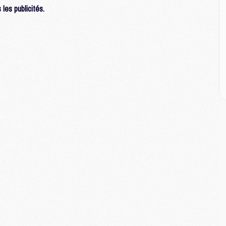
M
les publicités.
M
M
M
M
M
M
E
P
C
D
M
M
M
M
M
M