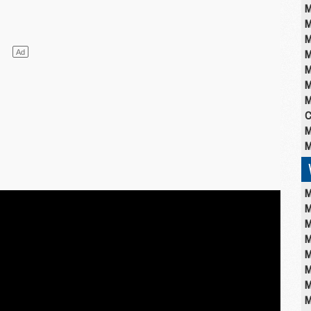
M
M
M
M
M
M
M
C
M
M
M
M
M
M
M
M
M
M