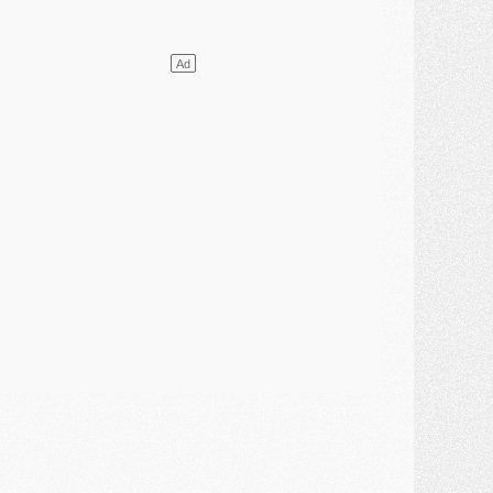
ercato
- L'Ajax attend bien plus de 45M pour Mika Godts
lub
- Quatre retours importants dans le groupe du PSG, et un plus discret
ercato
- Ayari file en Ligue 2
lub
- Le PSG s'associe avec un géant de la tech
ercato
- Vu d'Italie, le transfert de Suzuki au PSG est bien engagé
ercato
- Ferran Torres ne serait pas à vendre, mais...
urope
- Gros coup dur pour Aston Villa avant de croiser le PSG
DIMANCHE 02 AOÛT
ercato
- Le transfert de Kolo Muani à la Juventus est officiel
ercato
- [MAJ] Le PSG a fait une grosse offre à Parme pour Suzuki
ercato
- Le PSG a envoyé une première offre pour Mika Godts
lub
- Après Pacho, d'autres retours en vue
ercato
- Changement de dernière minute pour Kolo Muani
SAMEDI 01 AOÛT
ercato
- L'agent de Mika Godts confirme un accord avec le PSG
lub
- Quels numéros de maillot pour Akliouche et Digne au PSG ?
atch
- Un hommage prévu lors de Brest/PSG
ercato
- Le PSG et le Barça ont rendez-vous pour Ferran Torres