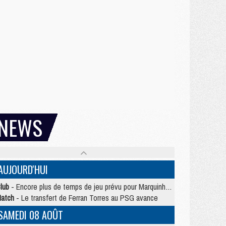
NEWS
AUJOURD'HUI
lub
- Encore plus de temps de jeu prévu pour Marquinhos et les Portugais en Supercoupe
atch
- Le transfert de Ferran Torres au PSG avance
SAMEDI 08 AOÛT