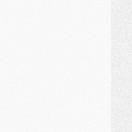
ercato
- Guéla Doué dans les listes du PSG
ercato
- Le transfert de Mika Godts au PSG en bonne voie
VENDREDI 31 JUILLET
atch
- Un diffuseur annoncé pour les deux premiers matchs amicaux du PSG
ercato
- Le transfert d'Akliouche au PSG bouclé, le montant se précise
lub
- Un retour majeur dans le groupe du PSG
lub
- [MAJ] Ndjantou et deux jeunes du PSG annoncés dans un tournoi U21
ercato
- L'étonnante piste Suzuki confirmée et onéreuse
JEUDI 30 JUILLET
élections
- Ancelotti fait le ménage au Brésil mais veut garder Marquinhos
ercato
- Le statu quo du milieu du PSG se précise
lub
- Le PSG plutôt que la FIFA pour Al-Khelaïfi, poussé par l'UEFA ?
ercato
- Le PSG presserait Ferran Torres de se décider, deux pistes de secours
lub
- Déguisements, shopping, double scouting, Luis Campos dévoile ses méthodes
ercato
- Kroupi retiré du mercato
ercato
- Enfin une avancée dans le transfert d'Akliouche
MERCREDI 29 JUILLET