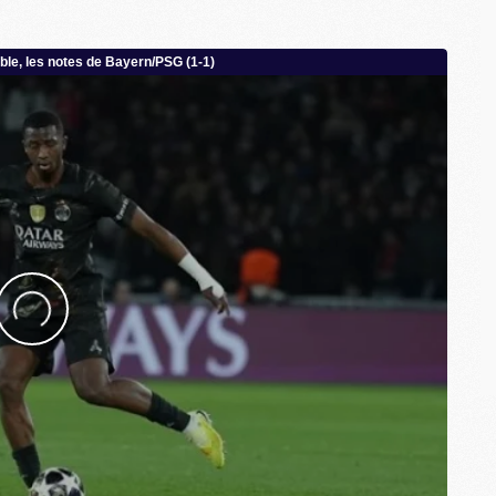
M
C
M
C
M
M
E
M
M
M
C
M
M
C
M
M