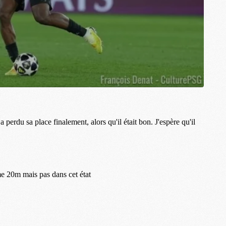
M
C
M
M
F
C
M
P
M
C
R
M
M
C