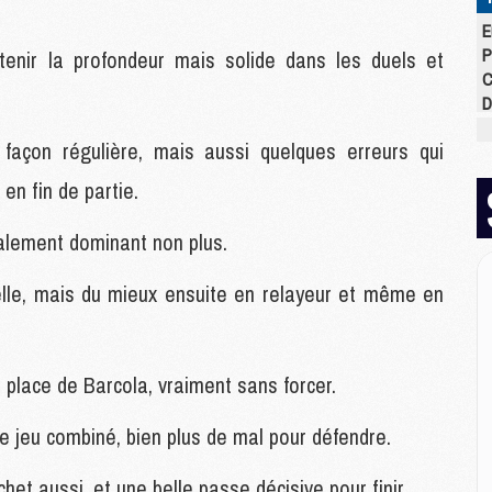
E
P
tenir la profondeur mais solide dans les duels et
C
D
M
façon régulière, mais aussi quelques erreurs qui
M
M
en fin de partie.
M
M
ialement dominant non plus.
M
elle, mais du mieux ensuite en relayeur et même en
M
M
C
 place de Barcola, vraiment sans forcer.
M
C
le jeu combiné, bien plus de mal pour défendre.
M
M
et aussi, et une belle passe décisive pour finir.