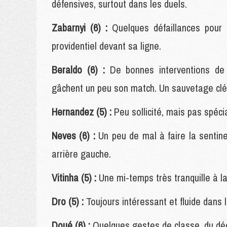
défensives, surtout dans les duels.
Zabarnyi (6) :
Quelques défaillances pour 
providentiel devant sa ligne.
Beraldo (6) :
De bonnes interventions de 
gâchent un peu son match. Un sauvetage clé 
Hernandez (5) :
Peu sollicité, mais pas spéc
Neves (6) :
Un peu de mal à faire la sentin
arrière gauche.
Vitinha (5) :
Une mi-temps très tranquille à la
Dro (5) :
Toujours intéressant et fluide dans 
Doué (6) :
Quelques gestes de classe, du déch