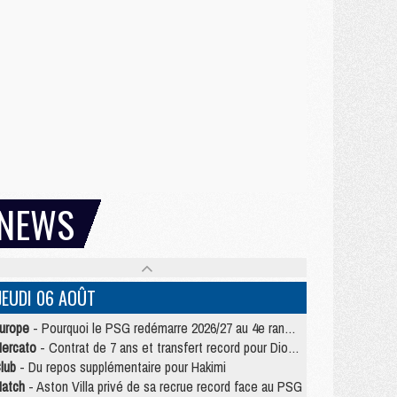
NEWS
JEUDI 06 AOÛT
urope
- Pourquoi le PSG redémarre 2026/27 au 4e rang du coefficient UEFA
ercato
- Contrat de 7 ans et transfert record pour Diomandé loin du PSG
lub
- Du repos supplémentaire pour Hakimi
atch
- Aston Villa privé de sa recrue record face au PSG