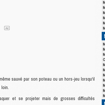
M
M
M
M
M
M
M
M
M
C
M
M
M
 même sauvé par son poteau ou un hors-jeu lorsqu'il
M
M
loin.
M
M
quer et se projeter mais de grosses difficultés