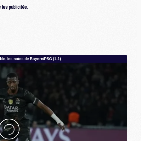
C
les publicités.
M
S
M
C
M
C
M
M
M
M
M
M
M
M
M