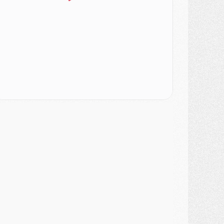
urope
- Gros coup dur pour Aston Villa avant de croiser le PSG
DIMANCHE 02 AOÛT
ercato
- Le transfert de Kolo Muani à la Juventus est officiel
ercato
- [MAJ] Le PSG a fait une grosse offre à Parme pour Suzuki
ercato
- Le PSG a envoyé une première offre pour Mika Godts
lub
- Après Pacho, d'autres retours en vue
ercato
- Changement de dernière minute pour Kolo Muani
SAMEDI 01 AOÛT
ercato
- L'agent de Mika Godts confirme un accord avec le PSG
lub
- Quels numéros de maillot pour Akliouche et Digne au PSG ?
atch
- Un hommage prévu lors de Brest/PSG
ercato
- Le PSG et le Barça ont rendez-vous pour Ferran Torres
ercato
- Guéla Doué dans les listes du PSG
ercato
- Le transfert de Mika Godts au PSG en bonne voie
VENDREDI 31 JUILLET
atch
- Un diffuseur annoncé pour les deux premiers matchs amicaux du PSG
ercato
- Le transfert d'Akliouche au PSG bouclé, le montant se précise
lub
- Un retour majeur dans le groupe du PSG