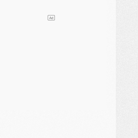
lub
- [MAJ] Ndjantou et deux jeunes du PSG annoncés dans un tournoi U21
ercato
- L'étonnante piste Suzuki confirmée et onéreuse
JEUDI 30 JUILLET
élections
- Ancelotti fait le ménage au Brésil mais veut garder Marquinhos
ercato
- Le statu quo du milieu du PSG se précise
lub
- Le PSG plutôt que la FIFA pour Al-Khelaïfi, poussé par l'UEFA ?
ercato
- Le PSG presserait Ferran Torres de se décider, deux pistes de secours
lub
- Déguisements, shopping, double scouting, Luis Campos dévoile ses méthodes
ercato
- Kroupi retiré du mercato
ercato
- Enfin une avancée dans le transfert d'Akliouche
MERCREDI 29 JUILLET
ercato
- Ferran Torres priorité du PSG, mais ouvert à tout
ercato
- Première offre de Liverpool en approche pour Barcola
ercato
- Le montant du transfert de Kolo Muani se précise, la formule aussi
ercato
- Kolo Muani attendu en Italie, son transfert débloqué
ercato
- Monaco a encore repoussé une offre du PSG pour Akliouche
ercato
- Liverpool presque d'accord avec Barcola, le PSG pas du tout
ercato
- Moment décisif pour le transfert de Kolo Muani