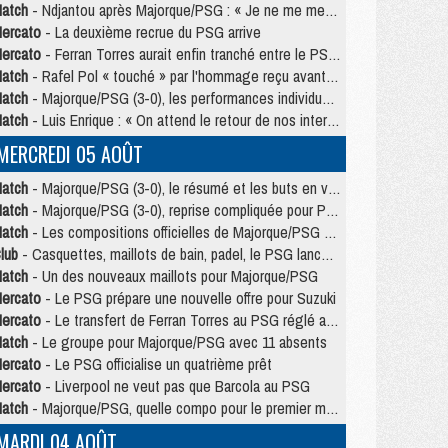
atch
- Ndjantou après Majorque/PSG : « Je ne me mets pas de plafond »
ercato
- La deuxième recrue du PSG arrive
ercato
- Ferran Torres aurait enfin tranché entre le PSG et le Barça
atch
- Rafel Pol « touché » par l'hommage reçu avant Majorque/PSG
atch
- Majorque/PSG (3-0), les performances individuelles
atch
- Luis Enrique : « On attend le retour de nos internationaux »
MERCREDI 05 AOÛT
atch
- Majorque/PSG (3-0), le résumé et les buts en video
atch
- Majorque/PSG (3-0), reprise compliquée pour Paris
atch
- Les compositions officielles de Majorque/PSG avec Kvara et de nombreux jeunes
lub
- Casquettes, maillots de bain, padel, le PSG lance sa collection été
atch
- Un des nouveaux maillots pour Majorque/PSG
ercato
- Le PSG prépare une nouvelle offre pour Suzuki
ercato
- Le transfert de Ferran Torres au PSG réglé avant le 12 août ?
atch
- Le groupe pour Majorque/PSG avec 11 absents
ercato
- Le PSG officialise un quatrième prêt
ercato
- Liverpool ne veut pas que Barcola au PSG
atch
- Majorque/PSG, quelle compo pour le premier match de la saison 2026/27 ?
MARDI 04 AOÛT