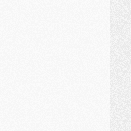
MARDI 28 JUILLET
ercato
- Des intermédiaires ont tenté de relancer Diomande au PSG
lub
- Au moins neuf jeunes conviés à l'entraînement des pros
ercato
- Une partie du communiqué du PSG sur Diomande expliquée
ercato
- Barcola futur plus gros transfert de l'été ?
ormation
- Retour sur la saison des U17 du PSG en 7 chiffres clés
lub
- Le PSG connaît ses premiers matches de septembre
ercato
- Un troisième prêt bouclé par le PSG
LUNDI 27 JUILLET
odcast
- Podcast CulturePSG à 22h : Mercato (Barcola, Diomande, etc)
ercato
- La prolongation de Dembélé au PSG dans la dernière ligne droite
lub
- Le PSG a fait sa reprise avec... 9 joueurs
és. sociaux
- Les Portugais du PSG réunis pendant leurs vacances
ercato
- Le PSG avance sur la piste Suzuki
ercato
- Après Digne, un autre défenseur en approche au PSG ?
lub
- Une petite quinzaine de joueurs attendus pour la reprise de l'entraînement du PSG
DIMANCHE 26 JUILLET