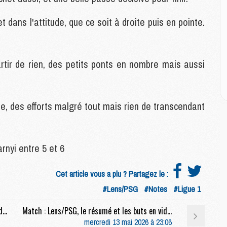
E
dans l'attitude, que ce soit à droite puis en pointe.
M
M
M
artir de rien, des petits ponts en nombre mais aussi
C
M
pe, des efforts malgré tout mais rien de transcendant
M
C
M
rnyi entre 5 et 6
M
M
M
Cet article vous a plu ? Partagez le :
#Lens/PSG
#Notes
#Ligue 1
M
Match : Safonov : « C'est l'adversaire qui m'a donné une petite chance »
Match : Lens/PSG, le résumé et les buts en video
M
mercredi 13 mai 2026 à 23:06
C