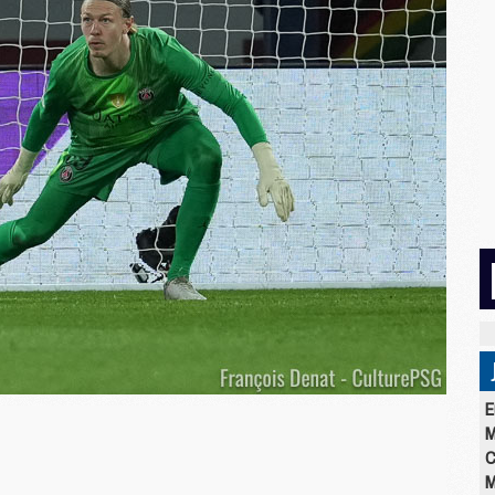
E
M
C
M