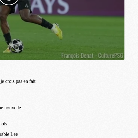
M
M
M
M
M
M
M
M
C
M
M
F
C
M
P
M