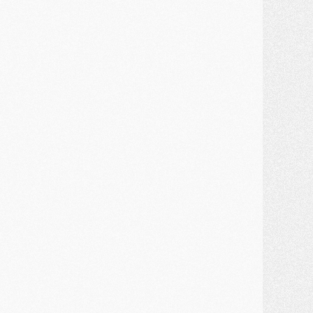
ercato
- Ferran Torres priorité du PSG, mais ouvert à tout
ercato
- Première offre de Liverpool en approche pour Barcola
ercato
- Le montant du transfert de Kolo Muani se précise, la formule aussi
ercato
- Kolo Muani attendu en Italie, son transfert débloqué
ercato
- Monaco a encore repoussé une offre du PSG pour Akliouche
ercato
- Liverpool presque d'accord avec Barcola, le PSG pas du tout
ercato
- Moment décisif pour le transfert de Kolo Muani
MARDI 28 JUILLET
ercato
- Des intermédiaires ont tenté de relancer Diomande au PSG
lub
- Au moins neuf jeunes conviés à l'entraînement des pros
ercato
- Une partie du communiqué du PSG sur Diomande expliquée
ercato
- Barcola futur plus gros transfert de l'été ?
ormation
- Retour sur la saison des U17 du PSG en 7 chiffres clés
lub
- Le PSG connaît ses premiers matches de septembre
ercato
- Un troisième prêt bouclé par le PSG
LUNDI 27 JUILLET
odcast
- Podcast CulturePSG à 22h : Mercato (Barcola, Diomande, etc)
ercato
- La prolongation de Dembélé au PSG dans la dernière ligne droite