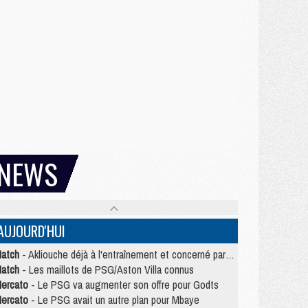
NEWS
AUJOURD'HUI
atch
- Akliouche déjà à l'entraînement et concerné par PSG/MU ?
atch
- Les maillots de PSG/Aston Villa connus
ercato
- Le PSG va augmenter son offre pour Godts
ercato
- Le PSG avait un autre plan pour Mbaye