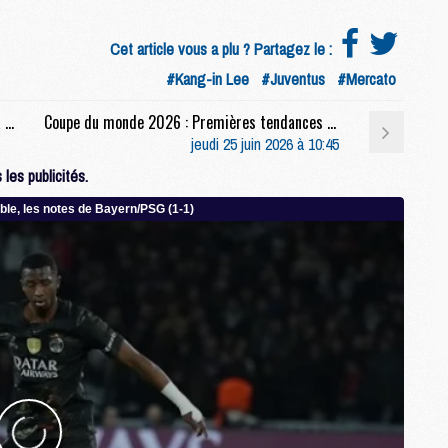
M
M
Cet article vous a plu ? Partagez le :
#Kang-in Lee
#Juventus
#Mercato
M
Coupe du monde 2026 : Nuno Mendes flashé à 125,1 km/h
Coupe du monde 2026 : Premières tendances pour les compositions du match France/Norvège
M
jeudi 25 juin 2026 à 10:45
C
les publicités.
C
M
S
M
C
M
C
M
M