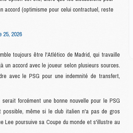
M
M
n accord (optimisme pour celui contractuel, reste
C
M
C
e 25, 2026
M
M
E
le toujours être l'Atlético de Madrid, qui travaille
jà un accord avec le joueur selon plusieurs sources.
M
M
dre avec le PSG pour une indemnité de transfert,
M
C
M
r serait forcément une bonne nouvelle pour le PSG
t possible, même si le club italien n'a pas de gros
M
C
ue Lee poursuive sa Coupe du monde et s'illustre au
M
M