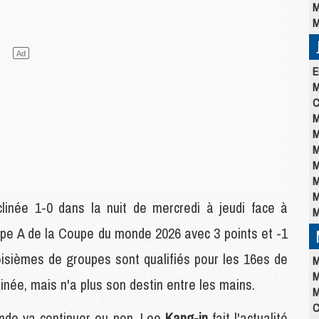
M
M
E
M
C
M
M
M
M
M
M
inée 1-0 dans la nuit de mercredi à jeudi face à
M
oupe A de la Coupe du monde 2026 avec 3 points et -1
isièmes de groupes sont qualifiés pour les 16es de
M
M
inée, mais n'a plus son destin entre les mains.
M
C
onde va continuer ou non, Lee
Kang-in
fait l'actualité