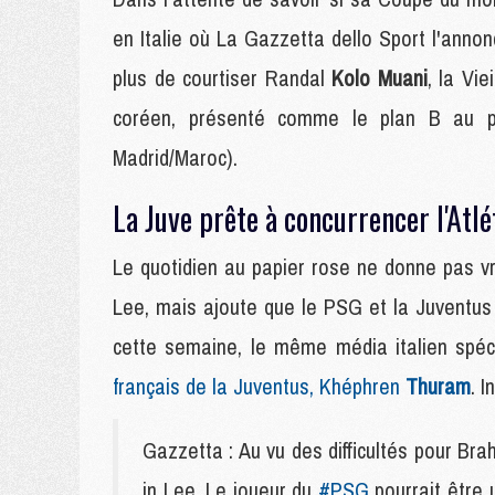
en Italie où La Gazzetta dello Sport l'annonc
plus de courtiser Randal
Kolo Muani
, la Vie
coréen, présenté comme le plan B au
Madrid/Maroc).
La Juve prête à concurrencer l'Atlé
Le quotidien au papier rose ne donne pas vra
Lee, mais ajoute que le PSG et la Juventus 
cette semaine, le même média italien spé
français de la Juventus, Khéphren
Thuram
. 
Gazzetta : Au vu des difficultés pour Br
in Lee. Le joueur du
#PSG
pourrait être 