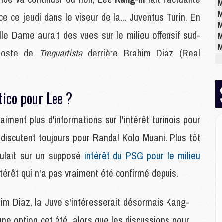
M
M
e ce jeudi dans le viseur de la... Juventus Turin. En
M
ille Dame aurait des vues sur le milieu offensif sud-
M
M
 poste de
Trequartista
derrière Brahim Diaz (Real
M
M
tico pour Lee ?
E
P
iment plus d'informations sur l'intérêt turinois pour
C
D
discutent toujours pour Randal Kolo Muani. Plus tôt
M
culait sur un supposé
intérêt du PSG pour le milieu
M
M
Intérêt qui n'a pas vraiment été confirmé depuis.
M
M
ahim Diaz, la Juve s'intéresserait désormais Kang-
une option cet été, alors que les discussions pour