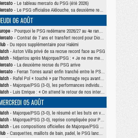
ercato
- Le tableau mercato du PSG (été 2026)
ercato
- Le PSG officialise Akliouche, sa deuxième recrue de l’été
JEUDI 06 AOÛT
urope
- Pourquoi le PSG redémarre 2026/27 au 4e rang du coefficient UEFA
ercato
- Contrat de 7 ans et transfert record pour Diomandé loin du PSG
lub
- Du repos supplémentaire pour Hakimi
atch
- Aston Villa privé de sa recrue record face au PSG
atch
- Ndjantou après Majorque/PSG : « Je ne me mets pas de plafond »
ercato
- La deuxième recrue du PSG arrive
ercato
- Ferran Torres aurait enfin tranché entre le PSG et le Barça
atch
- Rafel Pol « touché » par l'hommage reçu avant Majorque/PSG
atch
- Majorque/PSG (3-0), les performances individuelles
atch
- Luis Enrique : « On attend le retour de nos internationaux »
MERCREDI 05 AOÛT
atch
- Majorque/PSG (3-0), le résumé et les buts en video
atch
- Majorque/PSG (3-0), reprise compliquée pour Paris
atch
- Les compositions officielles de Majorque/PSG avec Kvara et de nombreux jeunes
lub
- Casquettes, maillots de bain, padel, le PSG lance sa collection été