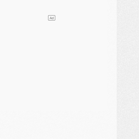
ercato
- Guéla Doué dans les listes du PSG
ercato
- Le transfert de Mika Godts au PSG en bonne voie
VENDREDI 31 JUILLET
atch
- Un diffuseur annoncé pour les deux premiers matchs amicaux du PSG
ercato
- Le transfert d'Akliouche au PSG bouclé, le montant se précise
lub
- Un retour majeur dans le groupe du PSG
lub
- [MAJ] Ndjantou et deux jeunes du PSG annoncés dans un tournoi U21
ercato
- L'étonnante piste Suzuki confirmée et onéreuse
JEUDI 30 JUILLET
élections
- Ancelotti fait le ménage au Brésil mais veut garder Marquinhos
ercato
- Le statu quo du milieu du PSG se précise
lub
- Le PSG plutôt que la FIFA pour Al-Khelaïfi, poussé par l'UEFA ?
ercato
- Le PSG presserait Ferran Torres de se décider, deux pistes de secours
lub
- Déguisements, shopping, double scouting, Luis Campos dévoile ses méthodes
ercato
- Kroupi retiré du mercato
ercato
- Enfin une avancée dans le transfert d'Akliouche
MERCREDI 29 JUILLET