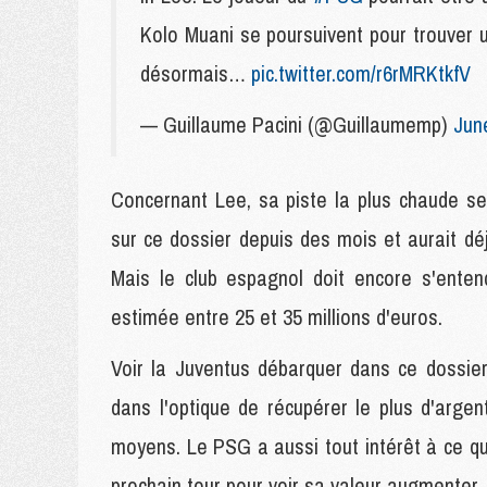
Kolo Muani se poursuivent pour trouver u
désormais…
pic.twitter.com/r6rMRKtkfV
— Guillaume Pacini (@Guillaumemp)
Jun
Concernant Lee, sa piste la plus chaude semb
sur ce dossier depuis des mois et aurait dé
Mais le club espagnol doit encore s'enten
estimée entre 25 et 35 millions d'euros.
Voir la Juventus débarquer dans ce dossie
dans l'optique de récupérer le plus d'argen
moyens. Le PSG a aussi tout intérêt à ce q
prochain tour pour voir sa valeur augmenter.