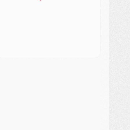
atch
- Podcast CulturePSG : Mercato (Godts, Suzuki, Akliouche, Barcola, etc)
ercato
- L'Ajax attend bien plus de 45M pour Mika Godts
lub
- Quatre retours importants dans le groupe du PSG, et un plus discret
ercato
- Ayari file en Ligue 2
lub
- Le PSG s'associe avec un géant de la tech
ercato
- Vu d'Italie, le transfert de Suzuki au PSG est bien engagé
ercato
- Ferran Torres ne serait pas à vendre, mais...
urope
- Gros coup dur pour Aston Villa avant de croiser le PSG
DIMANCHE 02 AOÛT
ercato
- Le transfert de Kolo Muani à la Juventus est officiel
ercato
- [MAJ] Le PSG a fait une grosse offre à Parme pour Suzuki
ercato
- Le PSG a envoyé une première offre pour Mika Godts
lub
- Après Pacho, d'autres retours en vue
ercato
- Changement de dernière minute pour Kolo Muani
SAMEDI 01 AOÛT
ercato
- L'agent de Mika Godts confirme un accord avec le PSG
lub
- Quels numéros de maillot pour Akliouche et Digne au PSG ?
atch
- Un hommage prévu lors de Brest/PSG
ercato
- Le PSG et le Barça ont rendez-vous pour Ferran Torres