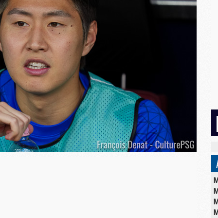
M
M
M
M