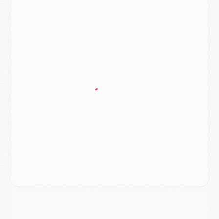
Match
- Majorque/PSG (3-0), le résumé et les buts en video
Match
- Majorque/PSG (3-0), reprise compliquée pour Paris
Match
- Les compositions officielles de Majorque/PSG avec Kvara et de nombreux jeunes
Club
- Casquettes, maillots de bain, padel, le PSG lance sa collection été
Match
- Un des nouveaux maillots pour Majorque/PSG
Mercato
- Le PSG prépare une nouvelle offre pour Suzuki
Mercato
- Le transfert de Ferran Torres au PSG réglé avant le 12 août ?
Match
- Le groupe pour Majorque/PSG avec 11 absents
Mercato
- Le PSG officialise un quatrième prêt
Mercato
- Liverpool ne veut pas que Barcola au PSG
Match
- Majorque/PSG, quelle compo pour le premier match de la saison 2026/27 ?
MARDI 04 AOÛT
Europe
- Les chapeaux provisoires de la Ligue des champions 2026/27
Podcast
- Podcast CulturePSG : Akliouche présenté par un fan de Monaco
Club
- Le PSG dévoile sa première collection d'entraînement pour 2026/2027
Discipline
- Un arbitre inattendu, mais porte-bonheur pour Lens/PSG
Match
- Majorque/PSG, sur quelle chaine et à quelle heure regarder le match ?
Mercato
- Le plan du PSG pour Suzuki et Chevalier se précise
Mercato
- L'Ajax refuse la première offre du PSG pour Godts