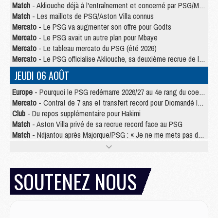
Match
- Akliouche déjà à l'entraînement et concerné par PSG/MU ?
Match
- Les maillots de PSG/Aston Villa connus
Mercato
- Le PSG va augmenter son offre pour Godts
Mercato
- Le PSG avait un autre plan pour Mbaye
Mercato
- Le tableau mercato du PSG (été 2026)
Mercato
- Le PSG officialise Akliouche, sa deuxième recrue de l’été
JEUDI 06 AOÛT
Europe
- Pourquoi le PSG redémarre 2026/27 au 4e rang du coefficient UEFA
Mercato
- Contrat de 7 ans et transfert record pour Diomandé loin du PSG
Club
- Du repos supplémentaire pour Hakimi
Match
- Aston Villa privé de sa recrue record face au PSG
Match
- Ndjantou après Majorque/PSG : « Je ne me mets pas de plafond »
Mercato
- La deuxième recrue du PSG arrive
Mercato
- Ferran Torres aurait enfin tranché entre le PSG et le Barça
Match
- Rafel Pol « touché » par l'hommage reçu avant Majorque/PSG
SOUTENEZ NOUS
Match
- Majorque/PSG (3-0), les performances individuelles
Match
- Luis Enrique : « On attend le retour de nos internationaux »
MERCREDI 05 AOÛT