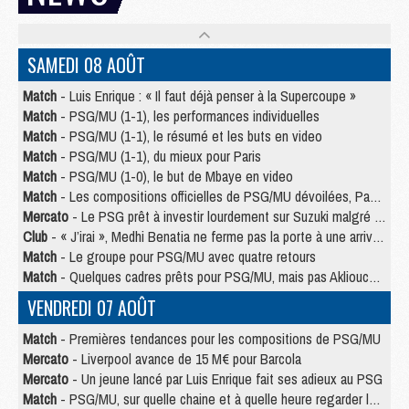
SAMEDI 08 AOÛT
Match
- Luis Enrique : « Il faut déjà penser à la Supercoupe »
Match
- PSG/MU (1-1), les performances individuelles
Match
- PSG/MU (1-1), le résumé et les buts en video
Match
- PSG/MU (1-1), du mieux pour Paris
Match
- PSG/MU (1-0), le but de Mbaye en video
Match
- Les compositions officielles de PSG/MU dévoilées, Pacho titulaire
Mercato
- Le PSG prêt à investir lourdement sur Suzuki malgré Safonov et Chevalier
Club
- « J’irai », Medhi Benatia ne ferme pas la porte à une arrivée au PSG
Match
- Le groupe pour PSG/MU avec quatre retours
Match
- Quelques cadres prêts pour PSG/MU, mais pas Akliouche ?
VENDREDI 07 AOÛT
Match
- Premières tendances pour les compositions de PSG/MU
Mercato
- Liverpool avance de 15 M€ pour Barcola
Mercato
- Un jeune lancé par Luis Enrique fait ses adieux au PSG
Match
- PSG/MU, sur quelle chaine et à quelle heure regarder le match ?