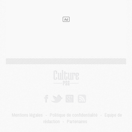
Mercato
- Le PSG veut accélérer, Ferran Torres temporise
Mercato
- Liverpool encore très loin du compte pour Barcola
LUNDI 03 AOÛT
Match
- Podcast CulturePSG : Mercato (Godts, Suzuki, Akliouche, Barcola, etc)
Mercato
- L'Ajax attend bien plus de 45M pour Mika Godts
Club
- Quatre retours importants dans le groupe du PSG, et un plus discret
Mercato
- Ayari file en Ligue 2
Club
- Le PSG s'associe avec un géant de la tech
Mercato
- Vu d'Italie, le transfert de Suzuki au PSG est bien engagé
Mercato
- Ferran Torres ne serait pas à vendre, mais...
Europe
- Gros coup dur pour Aston Villa avant de croiser le PSG
DIMANCHE 02 AOÛT
Mercato
- Le transfert de Kolo Muani à la Juventus est officiel
Mercato
- [MAJ] Le PSG a fait une grosse offre à Parme pour Suzuki
Mercato
- Le PSG a envoyé une première offre pour Mika Godts
Club
- Après Pacho, d'autres retours en vue
Mentions légales
-
Politique de confidentialité
-
Équipe de
Mercato
- Changement de dernière minute pour Kolo Muani
rédaction
-
Partenaires
SAMEDI 01 AOÛT