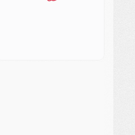
ercato
- Le PSG officialise un quatrième prêt
ercato
- Liverpool ne veut pas que Barcola au PSG
atch
- Majorque/PSG, quelle compo pour le premier match de la saison 2026/27 ?
MARDI 04 AOÛT
urope
- Les chapeaux provisoires de la Ligue des champions 2026/27
odcast
- Podcast CulturePSG : Akliouche présenté par un fan de Monaco
lub
- Le PSG dévoile sa première collection d'entraînement pour 2026/2027
iscipline
- Un arbitre inattendu, mais porte-bonheur pour Lens/PSG
atch
- Majorque/PSG, sur quelle chaine et à quelle heure regarder le match ?
ercato
- Le plan du PSG pour Suzuki et Chevalier se précise
ercato
- L'Ajax refuse la première offre du PSG pour Godts
ercato
- Le PSG veut accélérer, Ferran Torres temporise
ercato
- Liverpool encore très loin du compte pour Barcola
LUNDI 03 AOÛT
atch
- Podcast CulturePSG : Mercato (Godts, Suzuki, Akliouche, Barcola, etc)
ercato
- L'Ajax attend bien plus de 45M pour Mika Godts
lub
- Quatre retours importants dans le groupe du PSG, et un plus discret
ercato
- Ayari file en Ligue 2
lub
- Le PSG s'associe avec un géant de la tech