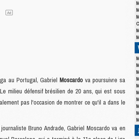
M
M
M
C
M
M
M
M
M
M
ga au Portugal, Gabriel
Moscardo
va poursuivre sa
M
Le milieu défensif brésilien de 20 ans, qui est sous
M
M
nalement pas l'occasion de montrer ce qu'il a dans le
M
M
M
 journaliste Bruno Andrade, Gabriel Moscardo va en