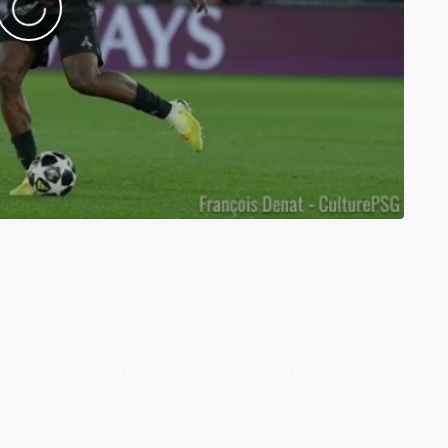
M
M
E
M
M
M
C
M
M
C
M
M
M
M