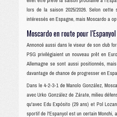
effet être prêté la saison prochaine à l'Esp
lors de la saison 2025/2026. Selon cette 
intéressés en Espagne, mais Moscardo a opté
Moscardo en route pour l'Espanyol
Annoncé aussi dans le viseur de son club fo
PSG privilégiaient un nouveau prêt en Eur
Allemagne se sont aussi positionnés, mais
davantage de chance de progresser en Esp
Dans le 4-2-3-1 de Manolo González, Mosca
avec Urko González de Zárate, milieu défens
qu'avec Edu Expósito (29 ans) et Pol Lozano
sportif de l'Espanyol est un certain Monchi, 