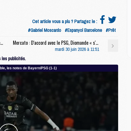
M
M
M
Cet article vous a plu ? Partagez le :
#Gabriel Moscardo
#Espanyol Barcelone
#Prêt
E
P
Ligue 1 : Le PSG pas seulement sacré sur le terrain
Mercato : D'accord avec le PSG, Diomande « s'attend » à quitter Leipzig
C
mardi 30 juin 2026 à 11:51
D
les publicités.
M
M
M
M
M
M
M
C
M
C