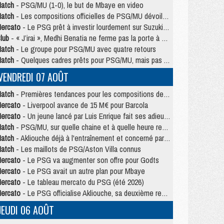
atch
- PSG/MU (1-0), le but de Mbaye en video
atch
- Les compositions officielles de PSG/MU dévoilées, Pacho titulaire
ercato
- Le PSG prêt à investir lourdement sur Suzuki malgré Safonov et Chevalier
lub
- « J’irai », Medhi Benatia ne ferme pas la porte à une arrivée au PSG
atch
- Le groupe pour PSG/MU avec quatre retours
atch
- Quelques cadres prêts pour PSG/MU, mais pas Akliouche ?
VENDREDI 07 AOÛT
atch
- Premières tendances pour les compositions de PSG/MU
ercato
- Liverpool avance de 15 M€ pour Barcola
ercato
- Un jeune lancé par Luis Enrique fait ses adieux au PSG
atch
- PSG/MU, sur quelle chaine et à quelle heure regarder le match ?
atch
- Akliouche déjà à l'entraînement et concerné par PSG/MU ?
atch
- Les maillots de PSG/Aston Villa connus
ercato
- Le PSG va augmenter son offre pour Godts
ercato
- Le PSG avait un autre plan pour Mbaye
ercato
- Le tableau mercato du PSG (été 2026)
ercato
- Le PSG officialise Akliouche, sa deuxième recrue de l’été
JEUDI 06 AOÛT