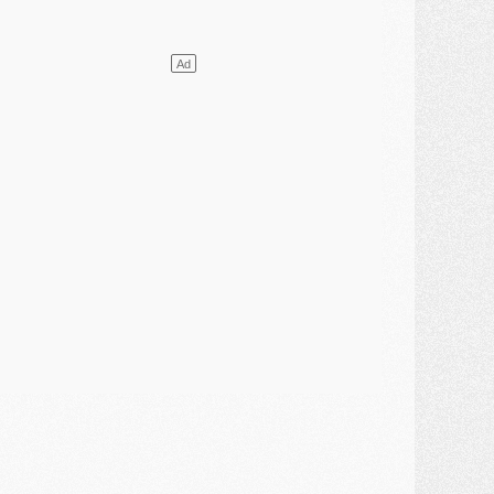
ercato
- Vu d'Italie, le transfert de Suzuki au PSG est bien engagé
ercato
- Ferran Torres ne serait pas à vendre, mais...
urope
- Gros coup dur pour Aston Villa avant de croiser le PSG
DIMANCHE 02 AOÛT
ercato
- Le transfert de Kolo Muani à la Juventus est officiel
ercato
- [MAJ] Le PSG a fait une grosse offre à Parme pour Suzuki
ercato
- Le PSG a envoyé une première offre pour Mika Godts
lub
- Après Pacho, d'autres retours en vue
ercato
- Changement de dernière minute pour Kolo Muani
SAMEDI 01 AOÛT
ercato
- L'agent de Mika Godts confirme un accord avec le PSG
lub
- Quels numéros de maillot pour Akliouche et Digne au PSG ?
atch
- Un hommage prévu lors de Brest/PSG
ercato
- Le PSG et le Barça ont rendez-vous pour Ferran Torres
ercato
- Guéla Doué dans les listes du PSG
ercato
- Le transfert de Mika Godts au PSG en bonne voie
VENDREDI 31 JUILLET