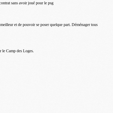
M
M
C
C
M
S
M
C
M
C
M
M
M
M
M
M