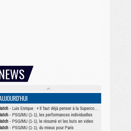
NEWS
AUJOURD'HUI
atch
- Luis Enrique : « Il faut déjà penser à la Supercoupe »
atch
- PSG/MU (1-1), les performances individuelles
atch
- PSG/MU (1-1), le résumé et les buts en video
atch
- PSG/MU (1-1), du mieux pour Paris