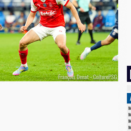
M
M
M
M