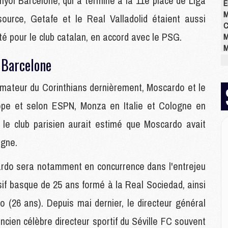
anyol Barcelone, qui a terminé à la 11e place de Liga
E
M
source, Getafe et le Real Valladolid étaient aussi
C
 pour le club catalan, en accord avec le PSG.
M
M
M
 Barcelone
M
M
rmateur du Corinthians dernièrement, Moscardo et le
M
M
ope et selon ESPN, Monza en Italie et Cologne en
 le club parisien aurait estimé que Moscardo avait
M
agne.
M
M
rdo sera notamment en concurrence dans l'entrejeu
C
if basque de 25 ans formé à la Real Sociedad, ainsi
M
M
 (26 ans). Depuis mai dernier, le directeur général
M
M
ancien célèbre directeur sportif du Séville FC souvent