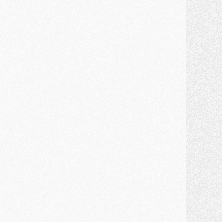
atch
- Un diffuseur annoncé pour les deux premiers matchs amicaux du PSG
ercato
- Le transfert d'Akliouche au PSG bouclé, le montant se précise
lub
- Un retour majeur dans le groupe du PSG
lub
- [MAJ] Ndjantou et deux jeunes du PSG annoncés dans un tournoi U21
ercato
- L'étonnante piste Suzuki confirmée et onéreuse
JEUDI 30 JUILLET
élections
- Ancelotti fait le ménage au Brésil mais veut garder Marquinhos
ercato
- Le statu quo du milieu du PSG se précise
lub
- Le PSG plutôt que la FIFA pour Al-Khelaïfi, poussé par l'UEFA ?
ercato
- Le PSG presserait Ferran Torres de se décider, deux pistes de secours
lub
- Déguisements, shopping, double scouting, Luis Campos dévoile ses méthodes
ercato
- Kroupi retiré du mercato
ercato
- Enfin une avancée dans le transfert d'Akliouche
MERCREDI 29 JUILLET
ercato
- Ferran Torres priorité du PSG, mais ouvert à tout
ercato
- Première offre de Liverpool en approche pour Barcola
ercato
- Le montant du transfert de Kolo Muani se précise, la formule aussi
ercato
- Kolo Muani attendu en Italie, son transfert débloqué