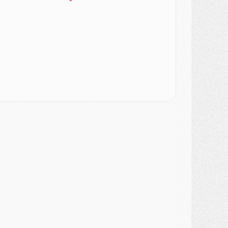
atch
- Majorque/PSG, sur quelle chaine et à quelle heure regarder le match ?
ercato
- Le plan du PSG pour Suzuki et Chevalier se précise
ercato
- L'Ajax refuse la première offre du PSG pour Godts
ercato
- Le PSG veut accélérer, Ferran Torres temporise
ercato
- Liverpool encore très loin du compte pour Barcola
LUNDI 03 AOÛT
atch
- Podcast CulturePSG : Mercato (Godts, Suzuki, Akliouche, Barcola, etc)
ercato
- L'Ajax attend bien plus de 45M pour Mika Godts
lub
- Quatre retours importants dans le groupe du PSG, et un plus discret
ercato
- Ayari file en Ligue 2
lub
- Le PSG s'associe avec un géant de la tech
ercato
- Vu d'Italie, le transfert de Suzuki au PSG est bien engagé
ercato
- Ferran Torres ne serait pas à vendre, mais...
urope
- Gros coup dur pour Aston Villa avant de croiser le PSG
DIMANCHE 02 AOÛT
ercato
- Le transfert de Kolo Muani à la Juventus est officiel
ercato
- [MAJ] Le PSG a fait une grosse offre à Parme pour Suzuki
ercato
- Le PSG a envoyé une première offre pour Mika Godts
lub
- Après Pacho, d'autres retours en vue