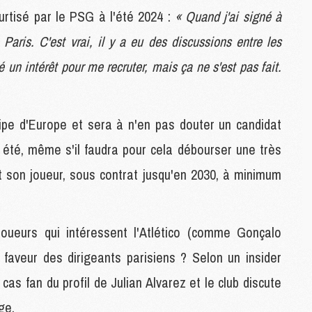
M
ourtisé par le PSG à l'été 2024 :
« Quand j'ai signé à
 Paris. C'est vrai, il y a eu des discussions entre les
M
un intérêt pour me recruter, mais ça ne s'est pas fait.
C
M
M
ipe d'Europe et sera à n'en pas douter un candidat
M
M
t été, même s'il faudra pour cela débourser une très
t son joueur, sous contrat jusqu'en 2030, à minimum
M
M
C
oueurs qui intéressent l'Atlético (comme Gonçalo
C
M
 faveur des dirigeants parisiens ? Selon un insider
cas fan du profil de Julian Alvarez et le club discute
S
ge.
M