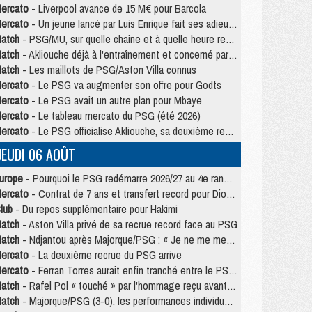
ercato
- Liverpool avance de 15 M€ pour Barcola
ercato
- Un jeune lancé par Luis Enrique fait ses adieux au PSG
atch
- PSG/MU, sur quelle chaine et à quelle heure regarder le match ?
atch
- Akliouche déjà à l'entraînement et concerné par PSG/MU ?
atch
- Les maillots de PSG/Aston Villa connus
ercato
- Le PSG va augmenter son offre pour Godts
ercato
- Le PSG avait un autre plan pour Mbaye
ercato
- Le tableau mercato du PSG (été 2026)
ercato
- Le PSG officialise Akliouche, sa deuxième recrue de l’été
JEUDI 06 AOÛT
urope
- Pourquoi le PSG redémarre 2026/27 au 4e rang du coefficient UEFA
ercato
- Contrat de 7 ans et transfert record pour Diomandé loin du PSG
lub
- Du repos supplémentaire pour Hakimi
atch
- Aston Villa privé de sa recrue record face au PSG
atch
- Ndjantou après Majorque/PSG : « Je ne me mets pas de plafond »
ercato
- La deuxième recrue du PSG arrive
ercato
- Ferran Torres aurait enfin tranché entre le PSG et le Barça
atch
- Rafel Pol « touché » par l'hommage reçu avant Majorque/PSG
atch
- Majorque/PSG (3-0), les performances individuelles