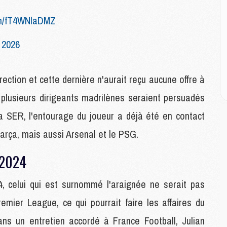
M
M
com/fT4WNlaDMZ
M
M
 2026
M
irection et cette dernière n'aurait reçu aucune offre à
M
M
 plusieurs dirigeants madrilènes seraient persuadés
C
M
a SER, l'entourage du joueur a déjà été en contact
C
rça, mais aussi Arsenal et le PSG.
M
M
 2024
E
 celui qui est surnommé l'araignée ne serait pas
M
emier League, ce qui pourrait faire les affaires du
M
M
s un entretien accordé à France Football, Julian
C