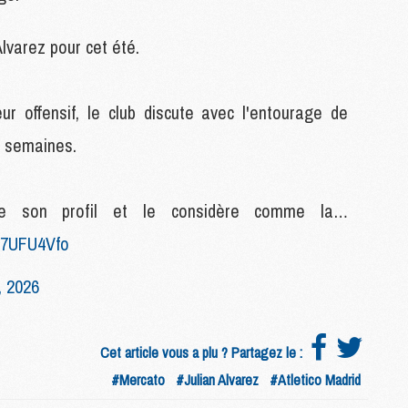
C
M
Alvarez pour cet été.
C
M
M
r offensif, le club discute avec l'entourage de
s semaines.
M
M
M
de son profil et le considère comme la…
M
M
T07UFU4Vfo
M
M
, 2026
M
Cet article vous a plu ? Partagez le :
C
#Mercato
#Julian Alvarez
#Atletico Madrid
M
M