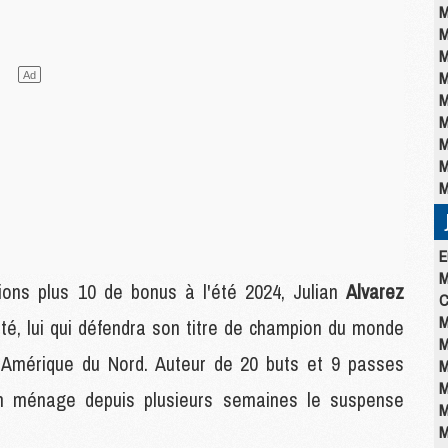
M
M
M
M
M
M
M
M
M
E
M
lions plus 10 de bonus à l'été 2024, Julian
Alvarez
C
M
été, lui qui défendra son titre de champion du monde
M
en Amérique du Nord. Auteur de 20 buts et 9 passes
M
M
tin ménage depuis plusieurs semaines le suspense
M
M