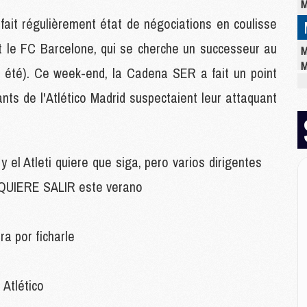
M
ait régulièrement état de négociations en coulisse
nt le FC Barcelone, qui se cherche un successeur au
M
M
t été). Ce week-end, la Cadena SER a fait un point
M
ants de l'Atlético Madrid suspectaient leur attaquant
C
M
M
M
M
 Atleti quiere que siga, pero varios dirigentes
M
 QUIERE SALIR este verano
M
M
 por ficharle
E
P
C
 Atlético
D