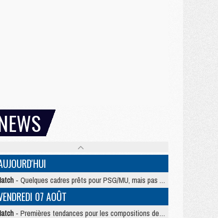
NEWS
AUJOURD'HUI
atch
- Quelques cadres prêts pour PSG/MU, mais pas Akliouche ?
VENDREDI 07 AOÛT
atch
- Premières tendances pour les compositions de PSG/MU