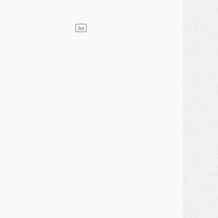
ercato
- Changement de dernière minute pour Kolo Muani
SAMEDI 01 AOÛT
ercato
- L'agent de Mika Godts confirme un accord avec le PSG
lub
- Quels numéros de maillot pour Akliouche et Digne au PSG ?
atch
- Un hommage prévu lors de Brest/PSG
ercato
- Le PSG et le Barça ont rendez-vous pour Ferran Torres
ercato
- Guéla Doué dans les listes du PSG
ercato
- Le transfert de Mika Godts au PSG en bonne voie
VENDREDI 31 JUILLET
atch
- Un diffuseur annoncé pour les deux premiers matchs amicaux du PSG
ercato
- Le transfert d'Akliouche au PSG bouclé, le montant se précise
lub
- Un retour majeur dans le groupe du PSG
lub
- [MAJ] Ndjantou et deux jeunes du PSG annoncés dans un tournoi U21
ercato
- L'étonnante piste Suzuki confirmée et onéreuse
JEUDI 30 JUILLET
élections
- Ancelotti fait le ménage au Brésil mais veut garder Marquinhos
ercato
- Le statu quo du milieu du PSG se précise