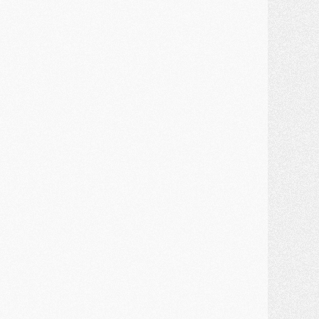
lub
- Le PSG plutôt que la FIFA pour Al-Khelaïfi, poussé par l'UEFA ?
ercato
- Le PSG presserait Ferran Torres de se décider, deux pistes de secours
lub
- Déguisements, shopping, double scouting, Luis Campos dévoile ses méthodes
ercato
- Kroupi retiré du mercato
ercato
- Enfin une avancée dans le transfert d'Akliouche
MERCREDI 29 JUILLET
ercato
- Ferran Torres priorité du PSG, mais ouvert à tout
ercato
- Première offre de Liverpool en approche pour Barcola
ercato
- Le montant du transfert de Kolo Muani se précise, la formule aussi
ercato
- Kolo Muani attendu en Italie, son transfert débloqué
ercato
- Monaco a encore repoussé une offre du PSG pour Akliouche
ercato
- Liverpool presque d'accord avec Barcola, le PSG pas du tout
ercato
- Moment décisif pour le transfert de Kolo Muani
MARDI 28 JUILLET
ercato
- Des intermédiaires ont tenté de relancer Diomande au PSG
lub
- Au moins neuf jeunes conviés à l'entraînement des pros
ercato
- Une partie du communiqué du PSG sur Diomande expliquée
ercato
- Barcola futur plus gros transfert de l'été ?