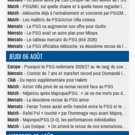
Match
- PSG/MU, sur quelle chaine et à quelle heure regarder le match ?
Match
- Akliouche déjà à l'entraînement et concerné par PSG/MU ?
Match
- Les maillots de PSG/Aston Villa connus
Mercato
- Le PSG va augmenter son offre pour Godts
Mercato
- Le PSG avait un autre plan pour Mbaye
Mercato
- Le tableau mercato du PSG (été 2026)
Mercato
- Le PSG officialise Akliouche, sa deuxième recrue de l’été
JEUDI 06 AOÛT
Europe
- Pourquoi le PSG redémarre 2026/27 au 4e rang du coefficient UEFA
Mercato
- Contrat de 7 ans et transfert record pour Diomandé loin du PSG
Club
- Du repos supplémentaire pour Hakimi
Match
- Aston Villa privé de sa recrue record face au PSG
Match
- Ndjantou après Majorque/PSG : « Je ne me mets pas de plafond »
Mercato
- La deuxième recrue du PSG arrive
Mercato
- Ferran Torres aurait enfin tranché entre le PSG et le Barça
Match
- Rafel Pol « touché » par l'hommage reçu avant Majorque/PSG
Match
- Majorque/PSG (3-0), les performances individuelles
Match
- Luis Enrique : « On attend le retour de nos internationaux »