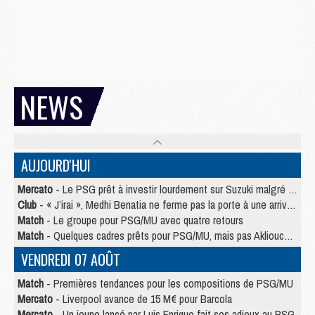
NEWS
AUJOURD'HUI
Mercato
- Le PSG prêt à investir lourdement sur Suzuki malgré Safonov et Chevalier
Club
- « J’irai », Medhi Benatia ne ferme pas la porte à une arrivée au PSG
Match
- Le groupe pour PSG/MU avec quatre retours
Match
- Quelques cadres prêts pour PSG/MU, mais pas Akliouche ?
VENDREDI 07 AOÛT
Match
- Premières tendances pour les compositions de PSG/MU
Mercato
- Liverpool avance de 15 M€ pour Barcola
Mercato
- Un jeune lancé par Luis Enrique fait ses adieux au PSG