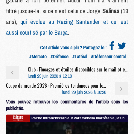
gauche à fort potentiel. Aucun nom n'a vraiment
filtré jusque-là, si ce n'est celui de Jorge
Salinas
(19
ans),
qui évolue au Racing Santander et qui est
aussi courtisé par le Barça
.
Cet article vous a plu ? Partagez le :
#Mercato
#Défense
#Latéral
#Défenseur central
Club : Flocages et étoiles disponibles sur le maillot extérieur du PSG
lundi 29 juin 2026 à 12:10
Coupe du monde 2026 : Premières tendances pour les compositions de France/Suède avec deux Parisiens
lundi 29 juin 2026 à 10:28
Vous pouvez retrouver les commentaires de l'article sous les
publicités.