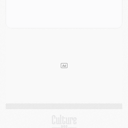
Mercato
- L'Ajax refuse la première offre du PSG pour Godts
Mercato
- Le PSG veut accélérer, Ferran Torres temporise
Mercato
- Liverpool encore très loin du compte pour Barcola
LUNDI 03 AOÛT
Match
- Podcast CulturePSG : Mercato (Godts, Suzuki, Akliouche, Barcola, etc)
Mercato
- L'Ajax attend bien plus de 45M pour Mika Godts
Club
- Quatre retours importants dans le groupe du PSG, et un plus discret
Mercato
- Ayari file en Ligue 2
Club
- Le PSG s'associe avec un géant de la tech
Mercato
- Vu d'Italie, le transfert de Suzuki au PSG est bien engagé
Mercato
- Ferran Torres ne serait pas à vendre, mais...
Europe
- Gros coup dur pour Aston Villa avant de croiser le PSG
DIMANCHE 02 AOÛT
Mercato
- Le transfert de Kolo Muani à la Juventus est officiel
Mercato
- [MAJ] Le PSG a fait une grosse offre à Parme pour Suzuki
Mercato
- Le PSG a envoyé une première offre pour Mika Godts
Club
- Après Pacho, d'autres retours en vue
Mercato
- Changement de dernière minute pour Kolo Muani