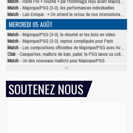
Match
- Rafel Pol « touché » par l'hommage reçu avant Majorque/PSG
Match
- Majorque/PSG (3-0), les performances individuelles
Match
- Luis Enrique : « On attend le retour de nos internationaux »
MERCREDI 05 AOÛT
Match
- Majorque/PSG (3-0), le résumé et les buts en video
Match
- Majorque/PSG (3-0), reprise compliquée pour Paris
Match
- Les compositions officielles de Majorque/PSG avec Kvara et de nombreux jeunes
Club
- Casquettes, maillots de bain, padel, le PSG lance sa collection été
Match
- Un des nouveaux maillots pour Majorque/PSG
Mercato
- Le PSG prépare une nouvelle offre pour Suzuki
Mercato
- Le transfert de Ferran Torres au PSG réglé avant le 12 août ?
Match
- Le groupe pour Majorque/PSG avec 11 absents
SOUTENEZ NOUS
Mercato
- Le PSG officialise un quatrième prêt
Mercato
- Liverpool ne veut pas que Barcola au PSG
Match
- Majorque/PSG, quelle compo pour le premier match de la saison 2026/27 ?
MARDI 04 AOÛT
Europe
- Les chapeaux provisoires de la Ligue des champions 2026/27
Podcast
- Podcast CulturePSG : Akliouche présenté par un fan de Monaco