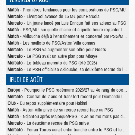
Match
- Premières tendances pour les compositions de PSG/MU
Mercato
- Liverpool avance de 15 M€ pour Barcola
Mercato
- Un jeune lancé par Luis Enrique fait ses adieux au PSG
Match
- PSG/MU, sur quelle chaine et à quelle heure regarder le match ?
Match
- Akliouche déjà à l'entraînement et concerné par PSG/MU ?
Match
- Les maillots de PSG/Aston Villa connus
Mercato
- Le PSG va augmenter son offre pour Godts
Mercato
- Le PSG avait un autre plan pour Mbaye
Mercato
- Le tableau mercato du PSG (été 2026)
Mercato
- Le PSG officialise Akliouche, sa deuxième recrue de l’été
JEUDI 06 AOÛT
Europe
- Pourquoi le PSG redémarre 2026/27 au 4e rang du coefficient UEFA
Mercato
- Contrat de 7 ans et transfert record pour Diomandé loin du PSG
Club
- Du repos supplémentaire pour Hakimi
Match
- Aston Villa privé de sa recrue record face au PSG
Match
- Ndjantou après Majorque/PSG : « Je ne me mets pas de plafond »
Mercato
- La deuxième recrue du PSG arrive
Mercato
- Ferran Torres aurait enfin tranché entre le PSG et le Barça