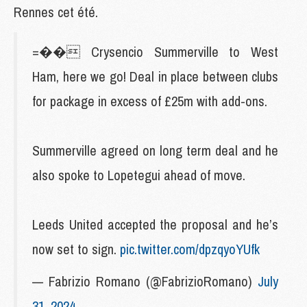
Rennes cet été.
=�� Crysencio Summerville to West
Ham, here we go! Deal in place between clubs
for package in excess of £25m with add-ons.
Summerville agreed on long term deal and he
also spoke to Lopetegui ahead of move.
Leeds United accepted the proposal and he’s
now set to sign.
pic.twitter.com/dpzqyoYUfk
— Fabrizio Romano (@FabrizioRomano)
July
31, 2024