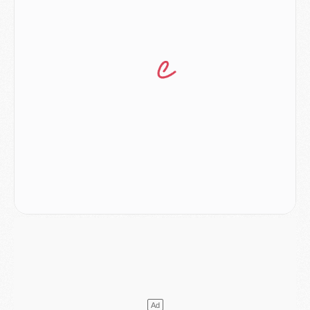
Club
- Le PSG dévoile sa première collection d'entraînement pour 2026/2027
Discipline
- Un arbitre inattendu, mais porte-bonheur pour Lens/PSG
Match
- Majorque/PSG, sur quelle chaine et à quelle heure regarder le match ?
Mercato
- Le plan du PSG pour Suzuki et Chevalier se précise
Mercato
- L'Ajax refuse la première offre du PSG pour Godts
Mercato
- Le PSG veut accélérer, Ferran Torres temporise
Mercato
- Liverpool encore très loin du compte pour Barcola
LUNDI 03 AOÛT
Match
- Podcast CulturePSG : Mercato (Godts, Suzuki, Akliouche, Barcola, etc)
Mercato
- L'Ajax attend bien plus de 45M pour Mika Godts
Club
- Quatre retours importants dans le groupe du PSG, et un plus discret
Mercato
- Ayari file en Ligue 2
Club
- Le PSG s'associe avec un géant de la tech
Mercato
- Vu d'Italie, le transfert de Suzuki au PSG est bien engagé
Mercato
- Ferran Torres ne serait pas à vendre, mais...
Europe
- Gros coup dur pour Aston Villa avant de croiser le PSG
DIMANCHE 02 AOÛT
Mercato
- Le transfert de Kolo Muani à la Juventus est officiel
Mercato
- [MAJ] Le PSG a fait une grosse offre à Parme pour Suzuki