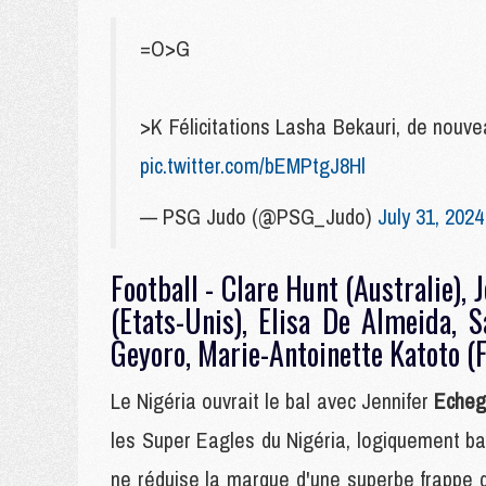
=O>G
>K Félicitations Lasha Bekauri, de nouve
pic.twitter.com/bEMPtgJ8Hl
— PSG Judo (@PSG_Judo)
July 31, 2024
Football - Clare Hunt (Australie), 
(Etats-Unis), Elisa De Almeida, 
Geyoro, Marie-Antoinette Katoto (
Le Nigéria ouvrait le bal avec Jennifer
Echeg
les Super Eagles du Nigéria, logiquement ba
ne réduise la marque d'une superbe frappe 