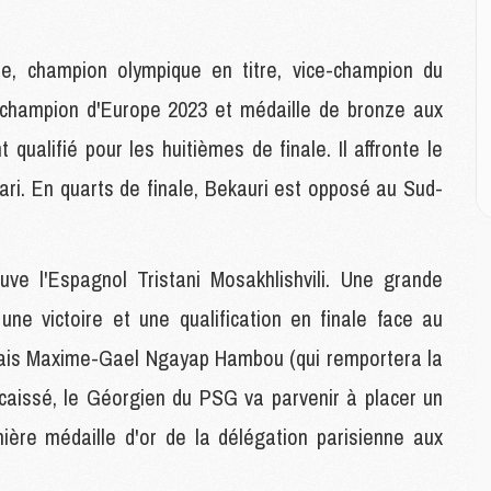
M
M
ie, champion olympique en titre, vice-champion du
M
champion d'Europe 2023 et médaille de bronze aux
M
ualifié pour les huitièmes de finale. Il affronte le
C
M
ari. En quarts de finale, Bekauri est opposé au Sud-
C
M
M
E
uve l'Espagnol Tristani Mosakhlishvili. Une grande
une victoire et une qualification en finale face au
M
ais Maxime-Gael Ngayap Hambou (qui remportera la
M
M
caissé, le Géorgien du PSG va parvenir à placer un
C
ière médaille d'or de la délégation parisienne aux
M