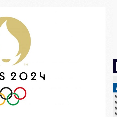
M
M
M
M