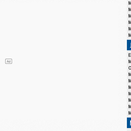
M
M
M
M
M
M
E
M
C
M
M
M
M
M
M
M