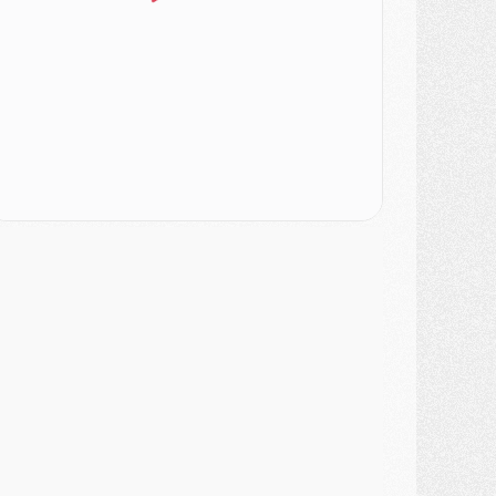
ercato
- Le PSG veut accélérer, Ferran Torres temporise
ercato
- Liverpool encore très loin du compte pour Barcola
LUNDI 03 AOÛT
atch
- Podcast CulturePSG : Mercato (Godts, Suzuki, Akliouche, Barcola, etc)
ercato
- L'Ajax attend bien plus de 45M pour Mika Godts
lub
- Quatre retours importants dans le groupe du PSG, et un plus discret
ercato
- Ayari file en Ligue 2
lub
- Le PSG s'associe avec un géant de la tech
ercato
- Vu d'Italie, le transfert de Suzuki au PSG est bien engagé
ercato
- Ferran Torres ne serait pas à vendre, mais...
urope
- Gros coup dur pour Aston Villa avant de croiser le PSG
DIMANCHE 02 AOÛT
ercato
- Le transfert de Kolo Muani à la Juventus est officiel
ercato
- [MAJ] Le PSG a fait une grosse offre à Parme pour Suzuki
ercato
- Le PSG a envoyé une première offre pour Mika Godts
lub
- Après Pacho, d'autres retours en vue
ercato
- Changement de dernière minute pour Kolo Muani
SAMEDI 01 AOÛT