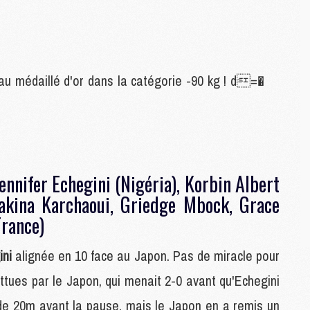
M
C
M
M
M
au médaillé d'or dans la catégorie -90 kg ! d=�
M
M
M
C
Jennifer Echegini (Nigéria), Korbin Albert
C
Sakina Karchaoui, Griedge Mbock, Grace
M
France)
S
ini
alignée en 10 face au Japon. Pas de miracle pour
M
C
ttues par le Japon, qui menait 2-0 avant qu'Echegini
M
de 20m avant la pause, mais le Japon en a remis un
C