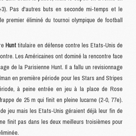
M
e+3). Pas d'autres buts en seconde mi-temps et le
M
le premier éliminé du tournoi olympique de football
M
M
are
Hunt
titulaire en défense contre les Etats-Unis de
M
M
ncontre. Les Américaines ont dominé la rencontre face
M
M
ge de la Parisienne Hunt. Il a fallu un revisionnage
M
odman en première période pour les Stars and Stripes
ériode, à peine entrée en jeu à la place de Rose
M
appe de 25 m qui finit en pleine lucarne (2-0, 77e).
C
M
 de jeu mais les Etats-Unis géraient déjà leur fin de
M
F
 ne finit pas dans les deux meilleurs troisièmes pour
C
éliminée.
M