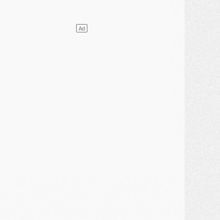
ercato
- L'agent de Mika Godts confirme un accord avec le PSG
lub
- Quels numéros de maillot pour Akliouche et Digne au PSG ?
atch
- Un hommage prévu lors de Brest/PSG
ercato
- Le PSG et le Barça ont rendez-vous pour Ferran Torres
ercato
- Guéla Doué dans les listes du PSG
ercato
- Le transfert de Mika Godts au PSG en bonne voie
VENDREDI 31 JUILLET
atch
- Un diffuseur annoncé pour les deux premiers matchs amicaux du PSG
ercato
- Le transfert d'Akliouche au PSG bouclé, le montant se précise
lub
- Un retour majeur dans le groupe du PSG
lub
- [MAJ] Ndjantou et deux jeunes du PSG annoncés dans un tournoi U21
ercato
- L'étonnante piste Suzuki confirmée et onéreuse
JEUDI 30 JUILLET
élections
- Ancelotti fait le ménage au Brésil mais veut garder Marquinhos
ercato
- Le statu quo du milieu du PSG se précise
lub
- Le PSG plutôt que la FIFA pour Al-Khelaïfi, poussé par l'UEFA ?
ercato
- Le PSG presserait Ferran Torres de se décider, deux pistes de secours
lub
- Déguisements, shopping, double scouting, Luis Campos dévoile ses méthodes