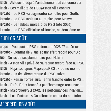
atch
- Akliouche déjà à l'entraînement et concerné par PSG/MU ?
atch
- Les maillots de PSG/Aston Villa connus
ercato
- Le PSG va augmenter son offre pour Godts
ercato
- Le PSG avait un autre plan pour Mbaye
ercato
- Le tableau mercato du PSG (été 2026)
ercato
- Le PSG officialise Akliouche, sa deuxième recrue de l’été
JEUDI 06 AOÛT
urope
- Pourquoi le PSG redémarre 2026/27 au 4e rang du coefficient UEFA
ercato
- Contrat de 7 ans et transfert record pour Diomandé loin du PSG
lub
- Du repos supplémentaire pour Hakimi
atch
- Aston Villa privé de sa recrue record face au PSG
atch
- Ndjantou après Majorque/PSG : « Je ne me mets pas de plafond »
ercato
- La deuxième recrue du PSG arrive
ercato
- Ferran Torres aurait enfin tranché entre le PSG et le Barça
atch
- Rafel Pol « touché » par l'hommage reçu avant Majorque/PSG
atch
- Majorque/PSG (3-0), les performances individuelles
atch
- Luis Enrique : « On attend le retour de nos internationaux »
MERCREDI 05 AOÛT