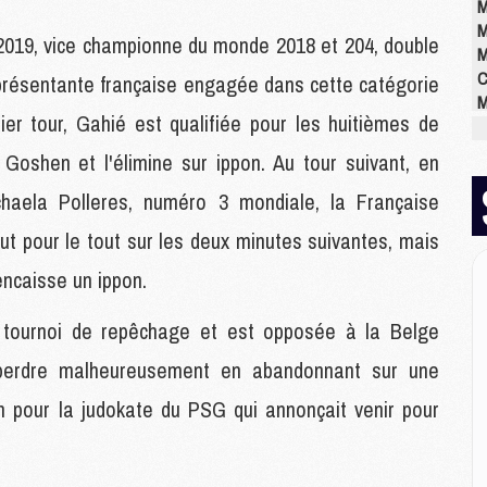
M
M
019, vice championne du monde 2018 et 204, double
M
C
présentante française engagée dans cette catégorie
M
er tour, Gahié est qualifiée pour les huitièmes de
M
M
 Goshen et l'élimine sur ippon. Au tour suivant, en
M
M
ichaela Polleres, numéro 3 mondiale, la Française
M
ut pour le tout sur les deux minutes suivantes, mais
M
encaisse un ippon.
E
 tournoi de repêchage et est opposée à la Belge
P
 perdre malheureusement en abandonnant sur une
C
D
n pour la judokate du PSG qui annonçait venir pour
M
M
M