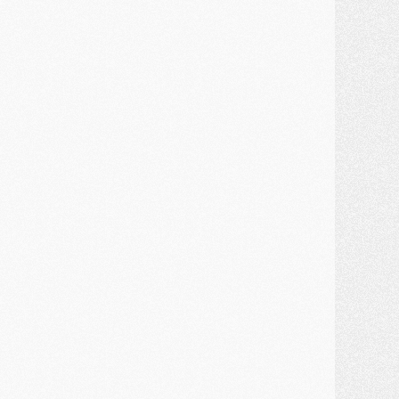
ercato
- Kroupi retiré du mercato
ercato
- Enfin une avancée dans le transfert d'Akliouche
MERCREDI 29 JUILLET
ercato
- Ferran Torres priorité du PSG, mais ouvert à tout
ercato
- Première offre de Liverpool en approche pour Barcola
ercato
- Le montant du transfert de Kolo Muani se précise, la formule aussi
ercato
- Kolo Muani attendu en Italie, son transfert débloqué
ercato
- Monaco a encore repoussé une offre du PSG pour Akliouche
ercato
- Liverpool presque d'accord avec Barcola, le PSG pas du tout
ercato
- Moment décisif pour le transfert de Kolo Muani
MARDI 28 JUILLET
ercato
- Des intermédiaires ont tenté de relancer Diomande au PSG
lub
- Au moins neuf jeunes conviés à l'entraînement des pros
ercato
- Une partie du communiqué du PSG sur Diomande expliquée
ercato
- Barcola futur plus gros transfert de l'été ?
ormation
- Retour sur la saison des U17 du PSG en 7 chiffres clés
lub
- Le PSG connaît ses premiers matches de septembre
ercato
- Un troisième prêt bouclé par le PSG