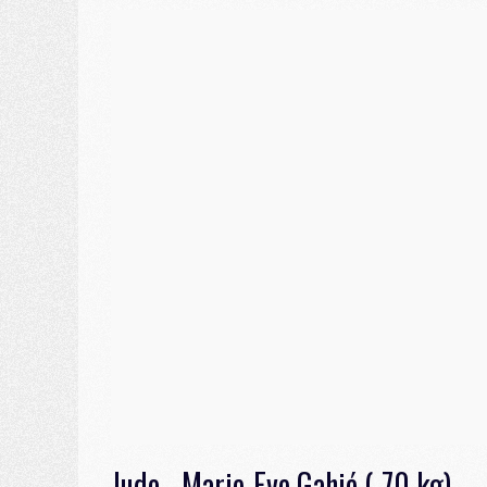
Judo - Marie-Eve Gahié (-70 kg)