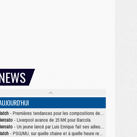
NEWS
AUJOURD'HUI
atch
- Premières tendances pour les compositions de PSG/MU
ercato
- Liverpool avance de 15 M€ pour Barcola
ercato
- Un jeune lancé par Luis Enrique fait ses adieux au PSG
atch
- PSG/MU, sur quelle chaine et à quelle heure regarder le match ?