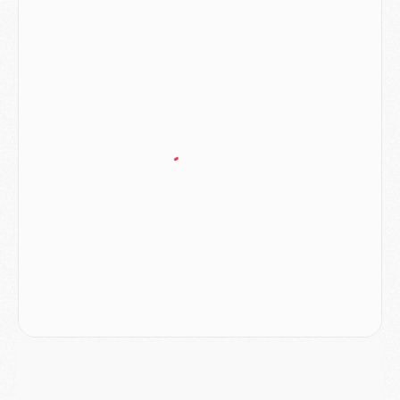
Mercato
- Le plan du PSG pour Suzuki et Chevalier se précise
Mercato
- L'Ajax refuse la première offre du PSG pour Godts
Mercato
- Le PSG veut accélérer, Ferran Torres temporise
Mercato
- Liverpool encore très loin du compte pour Barcola
LUNDI 03 AOÛT
Match
- Podcast CulturePSG : Mercato (Godts, Suzuki, Akliouche, Barcola, etc)
Mercato
- L'Ajax attend bien plus de 45M pour Mika Godts
Club
- Quatre retours importants dans le groupe du PSG, et un plus discret
Mercato
- Ayari file en Ligue 2
Club
- Le PSG s'associe avec un géant de la tech
Mercato
- Vu d'Italie, le transfert de Suzuki au PSG est bien engagé
Mercato
- Ferran Torres ne serait pas à vendre, mais...
Europe
- Gros coup dur pour Aston Villa avant de croiser le PSG
DIMANCHE 02 AOÛT
Mercato
- Le transfert de Kolo Muani à la Juventus est officiel
Mercato
- [MAJ] Le PSG a fait une grosse offre à Parme pour Suzuki
Mercato
- Le PSG a envoyé une première offre pour Mika Godts
Club
- Après Pacho, d'autres retours en vue
Mercato
- Changement de dernière minute pour Kolo Muani