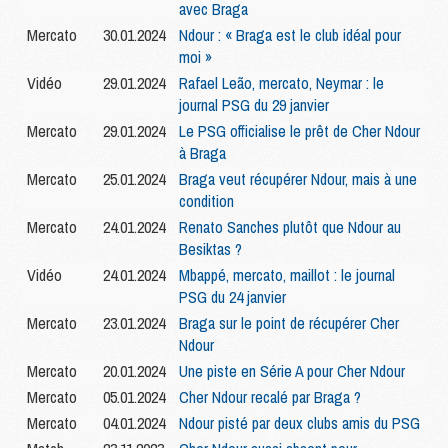
avec Braga
Mercato
30.01.2024
Ndour : « Braga est le club idéal pour
moi »
Vidéo
29.01.2024
Rafael Leão, mercato, Neymar : le
journal PSG du 29 janvier
Mercato
29.01.2024
Le PSG officialise le prêt de Cher Ndour
à Braga
Mercato
25.01.2024
Braga veut récupérer Ndour, mais à une
condition
Mercato
24.01.2024
Renato Sanches plutôt que Ndour au
Besiktas ?
Vidéo
24.01.2024
Mbappé, mercato, maillot : le journal
PSG du 24 janvier
Mercato
23.01.2024
Braga sur le point de récupérer Cher
Ndour
Mercato
20.01.2024
Une piste en Série A pour Cher Ndour
Mercato
05.01.2024
Cher Ndour recalé par Braga ?
Mercato
04.01.2024
Ndour pisté par deux clubs amis du PSG