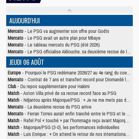
AUJOURD'HUI
Mercato
- Le PSG va augmenter son offre pour Godts
Mercato
- Le PSG avait un autre plan pour Mbaye
Mercato
- Le tableau mercato du PSG (été 2026)
Mercato
- Le PSG officialise Akliouche, sa deuxième recrue de l’été
JEUDI 06 AOÛT
Europe
- Pourquoi le PSG redémarre 2026/27 au 4e rang du coefficient UEFA
Mercato
- Contrat de 7 ans et transfert record pour Diomandé loin du PSG
Club
- Du repos supplémentaire pour Hakimi
Match
- Aston Villa privé de sa recrue record face au PSG
Match
- Ndjantou après Majorque/PSG : « Je ne me mets pas de plafond »
Mercato
- La deuxième recrue du PSG arrive
Mercato
- Ferran Torres aurait enfin tranché entre le PSG et le Barça
Match
- Rafel Pol « touché » par l'hommage reçu avant Majorque/PSG
Match
- Majorque/PSG (3-0), les performances individuelles
Match
- Luis Enrique : « On attend le retour de nos internationaux »