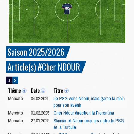
Saison 2025/2026
Article(s) #Cher NDOUR
1
2
Thème
Date
Titre
Mercato
04.02.2025
Le PSG vend Ndour, mais garde la main
pour son avenir
Mercato
01.02.2025
Cher Ndour direction la Fiorentina
Mercato
27.01.2025
Skriniar et Ndour toujours entre le PSG
et la Turquie