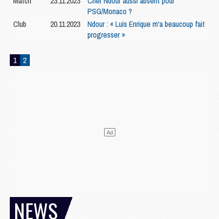
Match
23.11.2023
Cher Ndour aussi absent pour
PSG/Monaco ?
Club
20.11.2023
Ndour : « Luis Enrique m'a beaucoup fait
progresser »
1
2
NEWS