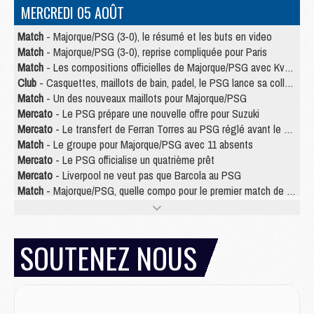
MERCREDI 05 AOÛT
Match
- Majorque/PSG (3-0), le résumé et les buts en video
Match
- Majorque/PSG (3-0), reprise compliquée pour Paris
Match
- Les compositions officielles de Majorque/PSG avec Kvara et de nombreux jeunes
Club
- Casquettes, maillots de bain, padel, le PSG lance sa collection été
Match
- Un des nouveaux maillots pour Majorque/PSG
Mercato
- Le PSG prépare une nouvelle offre pour Suzuki
Mercato
- Le transfert de Ferran Torres au PSG réglé avant le 12 août ?
Match
- Le groupe pour Majorque/PSG avec 11 absents
Mercato
- Le PSG officialise un quatrième prêt
Mercato
- Liverpool ne veut pas que Barcola au PSG
Match
- Majorque/PSG, quelle compo pour le premier match de la saison 2026/27 ?
MARDI 04 AOÛT
Europe
- Les chapeaux provisoires de la Ligue des champions 2026/27
SOUTENEZ NOUS
Podcast
- Podcast CulturePSG : Akliouche présenté par un fan de Monaco
Club
- Le PSG dévoile sa première collection d'entraînement pour 2026/2027
Discipline
- Un arbitre inattendu, mais porte-bonheur pour Lens/PSG
Match
- Majorque/PSG, sur quelle chaine et à quelle heure regarder le match ?