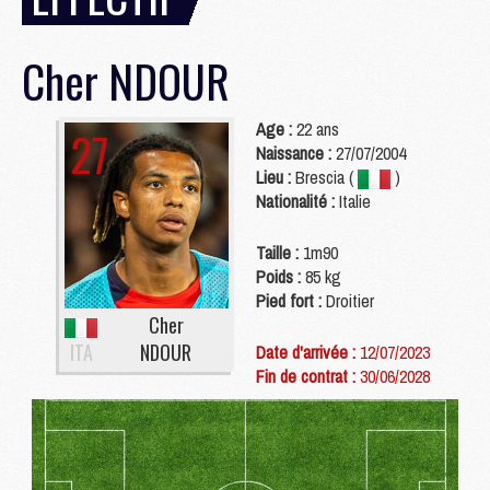
Cher
NDOUR
Age :
22 ans
27
Naissance :
27/07/2004
Lieu :
Brescia (
)
Nationalité :
Italie
Taille :
1m90
Poids :
85 kg
Pied fort :
Droitier
Cher
ITA
NDOUR
Date d'arrivée :
12/07/2023
Fin de contrat :
30/06/2028