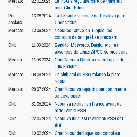
Mercato
22.01.2025
Le PSG a reçu une offre de transfert
pour Cher Ndour
Rés.
13.08.2024
La délirante annonce de Besiktas pour
sociaux
Cher Ndour
Mercato
13.08.2024
Ndour est arrivé en Turquie, les
contours de son prêt se précisent
Club
11.08.2024
Beraldo, Moscardo, Danilo, etc, les
absences de Leipzig/PSG se précisent
Mercato
11.08.2024
Cher Ndour à Besiktas avec l'appui de
Luis Enrique
Mercato
08.08.2024
Un club ami du PSG relance la piste
Ndour
Mercato
28.07.2024
Cher Ndour va repartir pour continuer à
se développer
Club
31.05.2024
Ndour va rejouer en France avant de
retrouver le PSG
Club
22.05.2024
Ndour va lui aussi revenir au PSG cet
été
Club
19.02.2024
Cher Ndour débloque son compteur