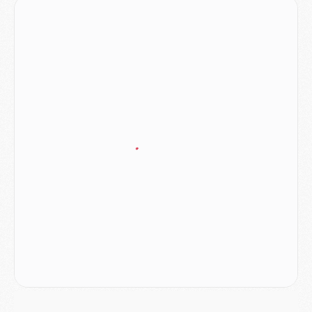
LUNDI 03 AOÛT
Match
- Podcast CulturePSG : Mercato (Godts, Suzuki, Akliouche, Barcola, etc)
Mercato
- L'Ajax attend bien plus de 45M pour Mika Godts
Club
- Quatre retours importants dans le groupe du PSG, et un plus discret
Mercato
- Ayari file en Ligue 2
Club
- Le PSG s'associe avec un géant de la tech
Mercato
- Vu d'Italie, le transfert de Suzuki au PSG est bien engagé
Mercato
- Ferran Torres ne serait pas à vendre, mais...
Europe
- Gros coup dur pour Aston Villa avant de croiser le PSG
DIMANCHE 02 AOÛT
Mercato
- Le transfert de Kolo Muani à la Juventus est officiel
Mercato
- [MAJ] Le PSG a fait une grosse offre à Parme pour Suzuki
Mercato
- Le PSG a envoyé une première offre pour Mika Godts
Club
- Après Pacho, d'autres retours en vue
Mercato
- Changement de dernière minute pour Kolo Muani
SAMEDI 01 AOÛT
Mercato
- L'agent de Mika Godts confirme un accord avec le PSG
Club
- Quels numéros de maillot pour Akliouche et Digne au PSG ?