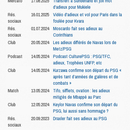
Mercato
17.08.2025
Transfert à Sunderland et joli mot
d'adieux pour Mukiele
Rés.
16.01.2025
Vidéo d'adieux et vol pour Paris dans la
sociaux
foulée pour Kvara
Rés.
01.07.2024
Moscardo fait ses adieux au
sociaux
Corinthians
Club
20.05.2024
Les adieux différés de Navas lors de
Metz/PSG
Podcast
14.05.2024
Podcast CulturePSG : PSG/TFC,
adieux, Trophées UNFP, etc
Club
14.05.2024
Kurzawa confirme son départ du PSG «
après tant d’années de galères et de
combats »
Match
13.05.2024
Tifo, sifflets, ovation : les adieux
mitigés de Mbappé au Parc
Club
12.05.2024
Keylor Navas confirme son départ du
PSG, lui aussi sans hommage ?
Rés.
20.09.2023
Draxler fait ses adieux au PSG
sociaux