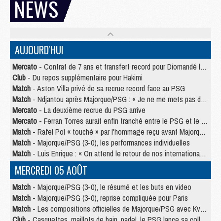
NEWS
AUJOURD'HUI
Mercato
- Contrat de 7 ans et transfert record pour Diomandé loin du PSG
Club
- Du repos supplémentaire pour Hakimi
Match
- Aston Villa privé de sa recrue record face au PSG
Match
- Ndjantou après Majorque/PSG : « Je ne me mets pas de plafond »
Mercato
- La deuxième recrue du PSG arrive
Mercato
- Ferran Torres aurait enfin tranché entre le PSG et le Barça
Match
- Rafel Pol « touché » par l'hommage reçu avant Majorque/PSG
Match
- Majorque/PSG (3-0), les performances individuelles
Match
- Luis Enrique : « On attend le retour de nos internationaux »
MERCREDI 05 AOÛT
Match
- Majorque/PSG (3-0), le résumé et les buts en video
Match
- Majorque/PSG (3-0), reprise compliquée pour Paris
Match
- Les compositions officielles de Majorque/PSG avec Kvara et de nombreux jeunes
Club
- Casquettes, maillots de bain, padel, le PSG lance sa collection été