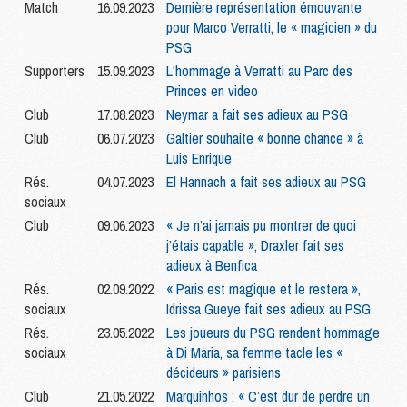
Match
16.09.2023
Dernière représentation émouvante
pour Marco Verratti, le « magicien » du
PSG
Supporters
15.09.2023
L'hommage à Verratti au Parc des
Princes en video
Club
17.08.2023
Neymar a fait ses adieux au PSG
Club
06.07.2023
Galtier souhaite « bonne chance » à
Luis Enrique
Rés.
04.07.2023
El Hannach a fait ses adieux au PSG
sociaux
Club
09.06.2023
« Je n’ai jamais pu montrer de quoi
j’étais capable », Draxler fait ses
adieux à Benfica
Rés.
02.09.2022
« Paris est magique et le restera »,
sociaux
Idrissa Gueye fait ses adieux au PSG
Rés.
23.05.2022
Les joueurs du PSG rendent hommage
sociaux
à Di Maria, sa femme tacle les «
décideurs » parisiens
Club
21.05.2022
Marquinhos : « C’est dur de perdre un