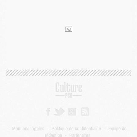
Match
- Un hommage prévu lors de Brest/PSG
Mercato
- Le PSG et le Barça ont rendez-vous pour Ferran Torres
Mercato
- Guéla Doué dans les listes du PSG
Mercato
- Le transfert de Mika Godts au PSG en bonne voie
VENDREDI 31 JUILLET
Match
- Un diffuseur annoncé pour les deux premiers matchs amicaux du PSG
Mercato
- Le transfert d'Akliouche au PSG bouclé, le montant se précise
Club
- Un retour majeur dans le groupe du PSG
Club
- [MAJ] Ndjantou et deux jeunes du PSG annoncés dans un tournoi U21
Mercato
- L'étonnante piste Suzuki confirmée et onéreuse
JEUDI 30 JUILLET
Sélections
- Ancelotti fait le ménage au Brésil mais veut garder Marquinhos
Mercato
- Le statu quo du milieu du PSG se précise
Club
- Le PSG plutôt que la FIFA pour Al-Khelaïfi, poussé par l'UEFA ?
Mercato
- Le PSG presserait Ferran Torres de se décider, deux pistes de secours
Club
- Déguisements, shopping, double scouting, Luis Campos dévoile ses méthodes
Mercato
- Kroupi retiré du mercato
Mentions légales
-
Politique de confidentialité
-
Équipe de
Mercato
- Enfin une avancée dans le transfert d'Akliouche
rédaction
-
Partenaires