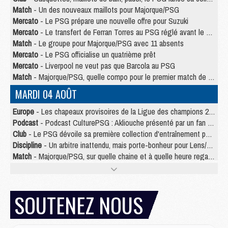
Match
- Un des nouveaux maillots pour Majorque/PSG
Mercato
- Le PSG prépare une nouvelle offre pour Suzuki
Mercato
- Le transfert de Ferran Torres au PSG réglé avant le 12 août ?
Match
- Le groupe pour Majorque/PSG avec 11 absents
Mercato
- Le PSG officialise un quatrième prêt
Mercato
- Liverpool ne veut pas que Barcola au PSG
Match
- Majorque/PSG, quelle compo pour le premier match de la saison 2026/27 ?
MARDI 04 AOÛT
Europe
- Les chapeaux provisoires de la Ligue des champions 2026/27
Podcast
- Podcast CulturePSG : Akliouche présenté par un fan de Monaco
Club
- Le PSG dévoile sa première collection d'entraînement pour 2026/2027
Discipline
- Un arbitre inattendu, mais porte-bonheur pour Lens/PSG
Match
- Majorque/PSG, sur quelle chaine et à quelle heure regarder le match ?
Mercato
- Le plan du PSG pour Suzuki et Chevalier se précise
Mercato
- Le tableau mercato du PSG (été 2026)
Mercato
- L'Ajax refuse la première offre du PSG pour Godts
SOUTENEZ NOUS
Mercato
- Le PSG veut accélérer, Ferran Torres temporise
Mercato
- Liverpool encore très loin du compte pour Barcola