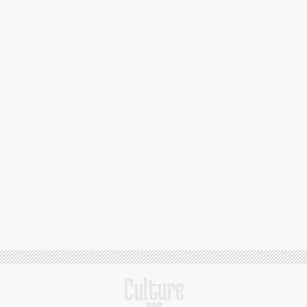
M
C
M
M
M
M
M
M
C
C
M
S
M
C
M
C