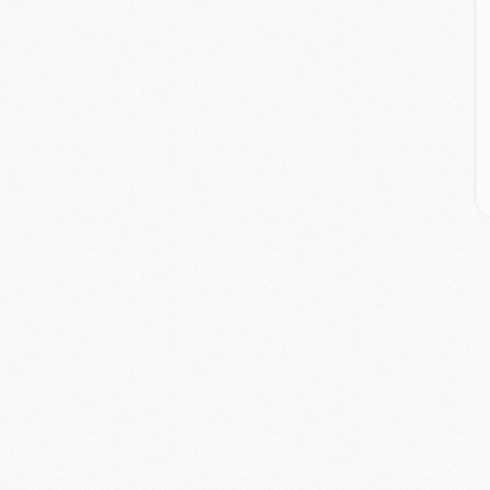
M
M
M
M
C
M
C
M
M
E
M
M
M
C
M