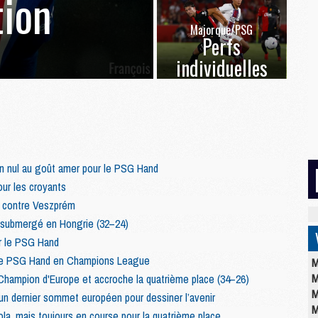
ion
Majorque/PSG
Perfs
individuelles
n nul au goût amer pour le PSG Hand
ur les croyants
t contre Veszprém
submergé en Hongrie (32–24)
r le PSG Hand
r le PSG Hand en Champions League
M
M
Champion d'Europe et accroche la quatrième place (34–26)
M
 dernier sommet européen pour dessiner l’avenir
M
a, mais toujours en course pour la quatrième place