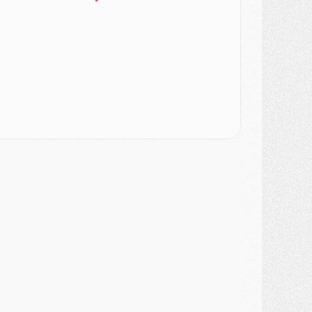
ercato
- Le PSG veut accélérer, Ferran Torres temporise
ercato
- Liverpool encore très loin du compte pour Barcola
LUNDI 03 AOÛT
atch
- Podcast CulturePSG : Mercato (Godts, Suzuki, Akliouche, Barcola, etc)
ercato
- L'Ajax attend bien plus de 45M pour Mika Godts
lub
- Quatre retours importants dans le groupe du PSG, et un plus discret
ercato
- Ayari file en Ligue 2
lub
- Le PSG s'associe avec un géant de la tech
ercato
- Vu d'Italie, le transfert de Suzuki au PSG est bien engagé
ercato
- Ferran Torres ne serait pas à vendre, mais...
urope
- Gros coup dur pour Aston Villa avant de croiser le PSG
DIMANCHE 02 AOÛT
ercato
- Le transfert de Kolo Muani à la Juventus est officiel
ercato
- [MAJ] Le PSG a fait une grosse offre à Parme pour Suzuki
ercato
- Le PSG a envoyé une première offre pour Mika Godts
lub
- Après Pacho, d'autres retours en vue
ercato
- Changement de dernière minute pour Kolo Muani
SAMEDI 01 AOÛT