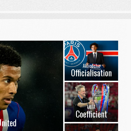
Akliouche
Officialisation
UEFA
Coefficient
nited