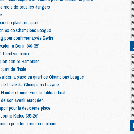
M
le mois de tous les dangers
M
é
M
r une place en quart
M
M
en 8e de Champions League
M
g pour confirmer après Berlin
ploit à Berlin (40-38)
SG Hand va mieux
E
ploit contre Barcelone
M
quart de finale
C
M
valider la place en quart de Champions League
M
 de finale de Champions League
M
and se tourne vers le tableau final
M
 de son avenir européen
M
poir pour la deuxième place
M
M
contre Kielce (35-26)
hance pour les premières places