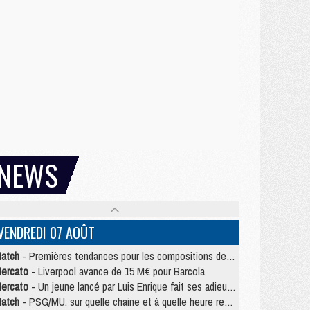
NEWS
VENDREDI 07 AOÛT
atch
- Premières tendances pour les compositions de PSG/MU
ercato
- Liverpool avance de 15 M€ pour Barcola
ercato
- Un jeune lancé par Luis Enrique fait ses adieux au PSG
atch
- PSG/MU, sur quelle chaine et à quelle heure regarder le match ?