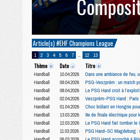
Composit
Article(s) #EHF Champions League
1
2
3
4
5
6
7
...
12
13
Thème
Date
Titre
Handball
10.04.2026
Dans une ambiance de feu, u
Handball
09.04.2026
PSG-Veszprém : un match po
Handball
08.04.2026
Le PSG Hand croit à l’exploi
Handball
02.04.2026
Veszprém–PSG Hand : Paris 
Handball
01.04.2026
Choc brûlant en Hongrie pou
Handball
13.03.2026
8e de finale électrique pou
Handball
12.03.2026
Le PSG Hand fait tomber le 
Handball
11.03.2026
PSG Hand–SC Magdeburg : un
Handball
06.03.2026
Le PSG Hand accroché à Bitol