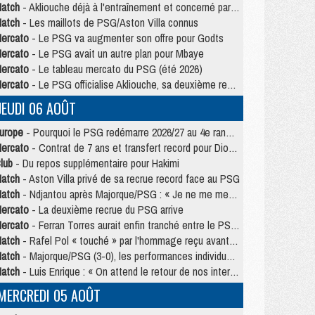
atch
- Akliouche déjà à l'entraînement et concerné par PSG/MU ?
atch
- Les maillots de PSG/Aston Villa connus
ercato
- Le PSG va augmenter son offre pour Godts
ercato
- Le PSG avait un autre plan pour Mbaye
ercato
- Le tableau mercato du PSG (été 2026)
ercato
- Le PSG officialise Akliouche, sa deuxième recrue de l’été
JEUDI 06 AOÛT
urope
- Pourquoi le PSG redémarre 2026/27 au 4e rang du coefficient UEFA
ercato
- Contrat de 7 ans et transfert record pour Diomandé loin du PSG
lub
- Du repos supplémentaire pour Hakimi
atch
- Aston Villa privé de sa recrue record face au PSG
atch
- Ndjantou après Majorque/PSG : « Je ne me mets pas de plafond »
ercato
- La deuxième recrue du PSG arrive
ercato
- Ferran Torres aurait enfin tranché entre le PSG et le Barça
atch
- Rafel Pol « touché » par l'hommage reçu avant Majorque/PSG
atch
- Majorque/PSG (3-0), les performances individuelles
atch
- Luis Enrique : « On attend le retour de nos internationaux »
MERCREDI 05 AOÛT