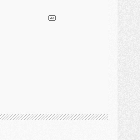
ercato
- L'agent de Mika Godts confirme un accord avec le PSG
lub
- Quels numéros de maillot pour Akliouche et Digne au PSG ?
atch
- Un hommage prévu lors de Brest/PSG
ercato
- Le PSG et le Barça ont rendez-vous pour Ferran Torres
ercato
- Guéla Doué dans les listes du PSG
ercato
- Le transfert de Mika Godts au PSG en bonne voie
VENDREDI 31 JUILLET
atch
- Un diffuseur annoncé pour les deux premiers matchs amicaux du PSG
ercato
- Le transfert d'Akliouche au PSG bouclé, le montant se précise
lub
- Un retour majeur dans le groupe du PSG
lub
- [MAJ] Ndjantou et deux jeunes du PSG annoncés dans un tournoi U21
ercato
- L'étonnante piste Suzuki confirmée et onéreuse
JEUDI 30 JUILLET
élections
- Ancelotti fait le ménage au Brésil mais veut garder Marquinhos
ercato
- Le statu quo du milieu du PSG se précise
lub
- Le PSG plutôt que la FIFA pour Al-Khelaïfi, poussé par l'UEFA ?
ercato
- Le PSG presserait Ferran Torres de se décider, deux pistes de secours
lub
- Déguisements, shopping, double scouting, Luis Campos dévoile ses méthodes