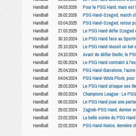
Handball
04.03.2026
Pour le PSG Hand, mars est 
Handball
26.02.2026
PSG Hand-Szeged, match cl
Handball
03.04.2025
PSG Hand-Szeged, retour pou
Handball
27.03.2025
Le PSG Hand défie Szeged 
Handball
30.10.2024
Le PSG Hand face au Sportin
Handball
25.10.2024
Le PSG Hand réussit un bel ex
Handball
24.10.2024
Avant de défier Berlin, le P
Handball
02.05.2024
Le PSG Hand contraint à l'ex
Handball
25.04.2024
PSG Hand-Barcelone, l'autre 
Handball
04.04.2024
PSG Hand-Wisla Plock, pour 
Handball
28.03.2024
Le PSG Hand attaque ses 8e
Handball
08.03.2024
Champions League : Le PSG H
Handball
06.03.2024
Le PSG Hand joue une partie
Handball
29.02.2024
Zagreb-PSG Hand, dernier es
Handball
23.02.2024
La belle soirée du PSG Hand 
Handball
22.02.2024
PSG Hand-Kielce, dernière c