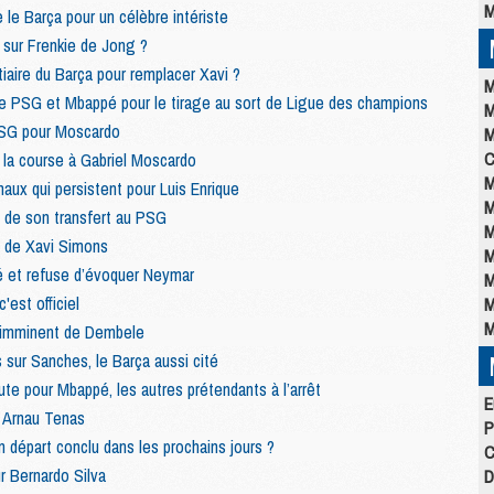
M
le Barça pour un célèbre intériste
sur Frenkie de Jong ?
tiaire du Barça pour remplacer Xavi ?
M
le PSG et Mbappé pour le tirage au sort de Ligue des champions
M
 PSG pour Moscardo
M
C
 la course à Gabriel Moscardo
M
 maux qui persistent pour Luis Enrique
M
 de son transfert au PSG
M
» de Xavi Simons
M
é et refuse d’évoquer Neymar
M
est officiel
M
M
 imminent de Dembele
sur Sanches, le Barça aussi cité
te pour Mbappé, les autres prétendants à l’arrêt
E
r Arnau Tenas
P
n départ conclu dans les prochains jours ?
C
r Bernardo Silva
D