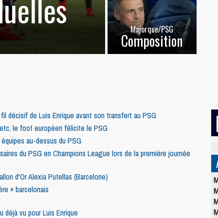
duelles
Majorque/PSG
Composition
il décisif de Luis Enrique avant son transfert au PSG
 etc, le foot européen félicite le PSG
is équipes au-dessus du PSG
versaires du PSG en Champions League lors de la première journée
allon d'Or Alexia Putellas (Barcelone)
M
ère » barcelonais
M
M
M
du déjà vu pour Luis Enrique