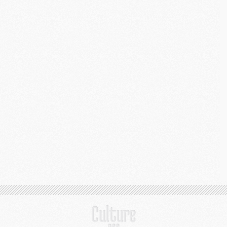
S
M
C
M
C
M
M
M
M
M
M
M
M
M
M
C
M