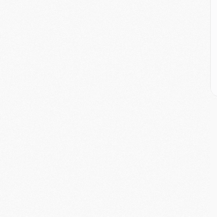
M
C
M
M
C
M
M
M
M
M
M
C
C
M