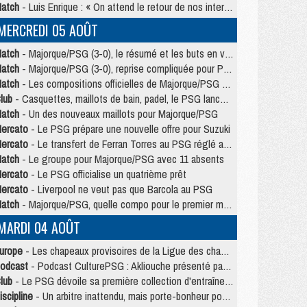
atch
- Luis Enrique : « On attend le retour de nos internationaux »
MERCREDI 05 AOÛT
atch
- Majorque/PSG (3-0), le résumé et les buts en video
atch
- Majorque/PSG (3-0), reprise compliquée pour Paris
atch
- Les compositions officielles de Majorque/PSG avec Kvara et de nombreux jeunes
lub
- Casquettes, maillots de bain, padel, le PSG lance sa collection été
atch
- Un des nouveaux maillots pour Majorque/PSG
ercato
- Le PSG prépare une nouvelle offre pour Suzuki
ercato
- Le transfert de Ferran Torres au PSG réglé avant le 12 août ?
atch
- Le groupe pour Majorque/PSG avec 11 absents
ercato
- Le PSG officialise un quatrième prêt
ercato
- Liverpool ne veut pas que Barcola au PSG
atch
- Majorque/PSG, quelle compo pour le premier match de la saison 2026/27 ?
MARDI 04 AOÛT
urope
- Les chapeaux provisoires de la Ligue des champions 2026/27
odcast
- Podcast CulturePSG : Akliouche présenté par un fan de Monaco
lub
- Le PSG dévoile sa première collection d'entraînement pour 2026/2027
iscipline
- Un arbitre inattendu, mais porte-bonheur pour Lens/PSG