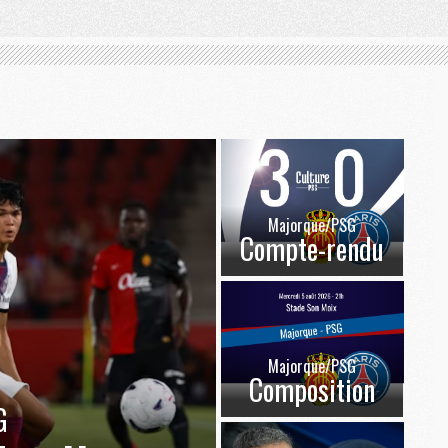
Majorque/PSG
Compte-rendu
Majorque/PSG
Composition
G