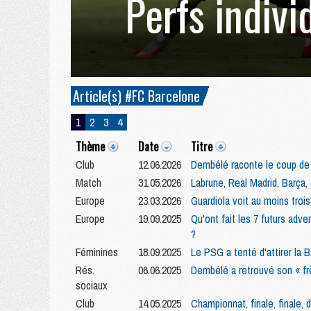
Perfs indivi
Article(s) #FC Barcelone
1
2
3
4
Thème
Date
Titre
Club
12.06.2026
Dembélé raconte le coup de f
Match
31.05.2026
Labrune, Real Madrid, Barça,
Europe
23.03.2026
Guardiola voit au moins tro
Europe
19.09.2025
Qu'ont fait les 7 futurs ad
?
Féminines
18.09.2025
Le PSG a tenté d'attirer la B
Rés.
06.06.2025
Dembélé a retrouvé son « fr
sociaux
Club
14.05.2025
Championnat, finale, finale, 