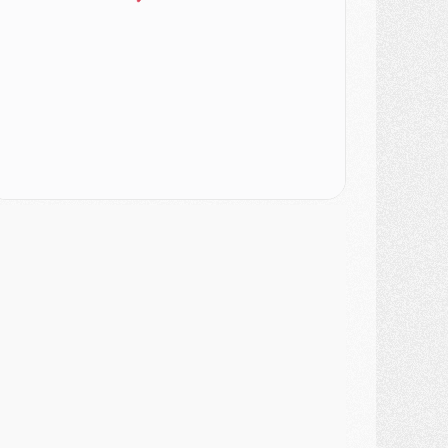
ercato
- Le PSG a envoyé une première offre pour Mika Godts
lub
- Après Pacho, d'autres retours en vue
ercato
- Changement de dernière minute pour Kolo Muani
SAMEDI 01 AOÛT
ercato
- L'agent de Mika Godts confirme un accord avec le PSG
lub
- Quels numéros de maillot pour Akliouche et Digne au PSG ?
atch
- Un hommage prévu lors de Brest/PSG
ercato
- Le PSG et le Barça ont rendez-vous pour Ferran Torres
ercato
- Guéla Doué dans les listes du PSG
ercato
- Le transfert de Mika Godts au PSG en bonne voie
VENDREDI 31 JUILLET
atch
- Un diffuseur annoncé pour les deux premiers matchs amicaux du PSG
ercato
- Le transfert d'Akliouche au PSG bouclé, le montant se précise
lub
- Un retour majeur dans le groupe du PSG
lub
- [MAJ] Ndjantou et deux jeunes du PSG annoncés dans un tournoi U21
ercato
- L'étonnante piste Suzuki confirmée et onéreuse
JEUDI 30 JUILLET