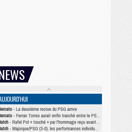
NEWS
AUJOURD'HUI
ercato
- La deuxième recrue du PSG arrive
ercato
- Ferran Torres aurait enfin tranché entre le PSG et le Barça
atch
- Rafel Pol « touché » par l'hommage reçu avant Majorque/PSG
atch
- Majorque/PSG (3-0), les performances individuelles