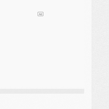
élections
- Ancelotti fait le ménage au Brésil mais veut garder Marquinhos
ercato
- Le statu quo du milieu du PSG se précise
lub
- Le PSG plutôt que la FIFA pour Al-Khelaïfi, poussé par l'UEFA ?
ercato
- Le PSG presserait Ferran Torres de se décider, deux pistes de secours
lub
- Déguisements, shopping, double scouting, Luis Campos dévoile ses méthodes
ercato
- Kroupi retiré du mercato
ercato
- Enfin une avancée dans le transfert d'Akliouche
MERCREDI 29 JUILLET
ercato
- Ferran Torres priorité du PSG, mais ouvert à tout
ercato
- Première offre de Liverpool en approche pour Barcola
ercato
- Le montant du transfert de Kolo Muani se précise, la formule aussi
ercato
- Kolo Muani attendu en Italie, son transfert débloqué
ercato
- Monaco a encore repoussé une offre du PSG pour Akliouche
ercato
- Liverpool presque d'accord avec Barcola, le PSG pas du tout
ercato
- Moment décisif pour le transfert de Kolo Muani
MARDI 28 JUILLET
ercato
- Des intermédiaires ont tenté de relancer Diomande au PSG
lub
- Au moins neuf jeunes conviés à l'entraînement des pros
ercato
- Une partie du communiqué du PSG sur Diomande expliquée