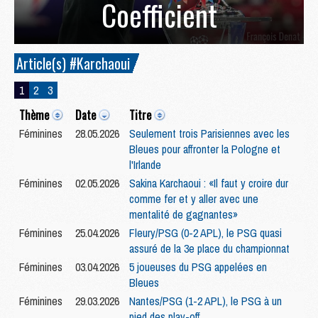
Coefficient
Article(s) #Karchaoui
1
2
3
Thème
Date
Titre
Féminines
28.05.2026
Seulement trois Parisiennes avec les
Bleues pour affronter la Pologne et
l'Irlande
Féminines
02.05.2026
Sakina Karchaoui : «Il faut y croire dur
comme fer et y aller avec une
mentalité de gagnantes»
Féminines
25.04.2026
Fleury/PSG (0-2 APL), le PSG quasi
assuré de la 3e place du championnat
Féminines
03.04.2026
5 joueuses du PSG appelées en
Bleues
Féminines
29.03.2026
Nantes/PSG (1-2 APL), le PSG à un
pied des play-off