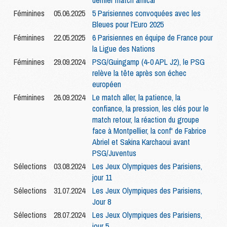
dernier match amical
Féminines
05.06.2025
5 Parisiennes convoquées avec les
Bleues pour l'Euro 2025
Féminines
22.05.2025
6 Parisiennes en équipe de France pour
la Ligue des Nations
Féminines
29.09.2024
PSG/Guingamp (4-0 APL J2), le PSG
relève la tête après son échec
européen
Féminines
26.09.2024
Le match aller, la patience, la
confiance, la pression, les clés pour le
match retour, la réaction du groupe
face à Montpellier, la conf' de Fabrice
Abriel et Sakina Karchaoui avant
PSG/Juventus
Sélections
03.08.2024
Les Jeux Olympiques des Parisiens,
jour 11
Sélections
31.07.2024
Les Jeux Olympiques des Parisiens,
Jour 8
Sélections
28.07.2024
Les Jeux Olympiques des Parisiens,
jour 5