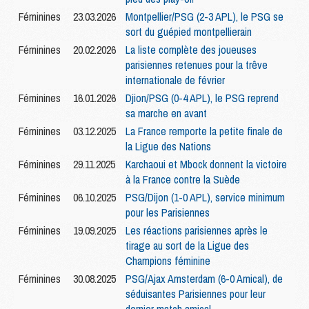
Féminines
23.03.2026
Montpellier/PSG (2-3 APL), le PSG se
sort du guépied montpellierain
Féminines
20.02.2026
La liste complète des joueuses
parisiennes retenues pour la trêve
internationale de février
Féminines
16.01.2026
Djion/PSG (0-4 APL), le PSG reprend
sa marche en avant
Féminines
03.12.2025
La France remporte la petite finale de
la Ligue des Nations
Féminines
29.11.2025
Karchaoui et Mbock donnent la victoire
à la France contre la Suède
Féminines
06.10.2025
PSG/Dijon (1-0 APL), service minimum
pour les Parisiennes
Féminines
19.09.2025
Les réactions parisiennes après le
tirage au sort de la Ligue des
Champions féminine
Féminines
30.08.2025
PSG/Ajax Amsterdam (6-0 Amical), de
séduisantes Parisiennes pour leur