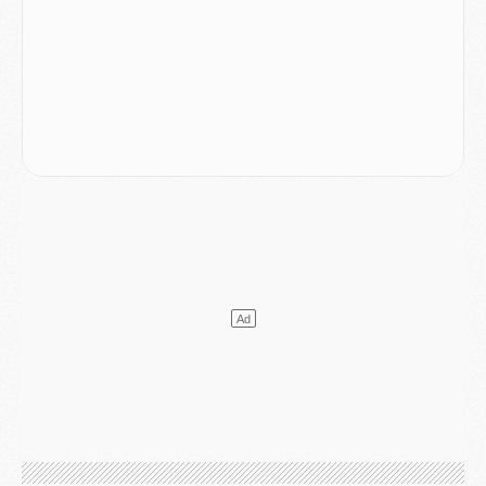
LUNDI 03 AOÛT
Match
- Podcast CulturePSG : Mercato (Godts, Suzuki, Akliouche, Barcola, etc)
Mercato
- L'Ajax attend bien plus de 45M pour Mika Godts
Club
- Quatre retours importants dans le groupe du PSG, et un plus discret
Mercato
- Ayari file en Ligue 2
Club
- Le PSG s'associe avec un géant de la tech
Mercato
- Vu d'Italie, le transfert de Suzuki au PSG est bien engagé
Mercato
- Ferran Torres ne serait pas à vendre, mais...
Europe
- Gros coup dur pour Aston Villa avant de croiser le PSG
DIMANCHE 02 AOÛT
Mercato
- Le transfert de Kolo Muani à la Juventus est officiel
Mercato
- [MAJ] Le PSG a fait une grosse offre à Parme pour Suzuki
Mercato
- Le PSG a envoyé une première offre pour Mika Godts
Club
- Après Pacho, d'autres retours en vue
Mercato
- Changement de dernière minute pour Kolo Muani
SAMEDI 01 AOÛT
Mercato
- L'agent de Mika Godts confirme un accord avec le PSG