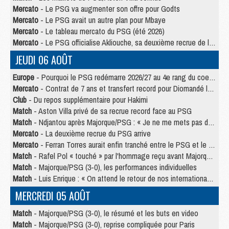
Mercato
- Le PSG va augmenter son offre pour Godts
Mercato
- Le PSG avait un autre plan pour Mbaye
Mercato
- Le tableau mercato du PSG (été 2026)
Mercato
- Le PSG officialise Akliouche, sa deuxième recrue de l’été
JEUDI 06 AOÛT
Europe
- Pourquoi le PSG redémarre 2026/27 au 4e rang du coefficient UEFA
Mercato
- Contrat de 7 ans et transfert record pour Diomandé loin du PSG
Club
- Du repos supplémentaire pour Hakimi
Match
- Aston Villa privé de sa recrue record face au PSG
Match
- Ndjantou après Majorque/PSG : « Je ne me mets pas de plafond »
Mercato
- La deuxième recrue du PSG arrive
Mercato
- Ferran Torres aurait enfin tranché entre le PSG et le Barça
Match
- Rafel Pol « touché » par l'hommage reçu avant Majorque/PSG
Match
- Majorque/PSG (3-0), les performances individuelles
Match
- Luis Enrique : « On attend le retour de nos internationaux »
MERCREDI 05 AOÛT
Match
- Majorque/PSG (3-0), le résumé et les buts en video
Match
- Majorque/PSG (3-0), reprise compliquée pour Paris