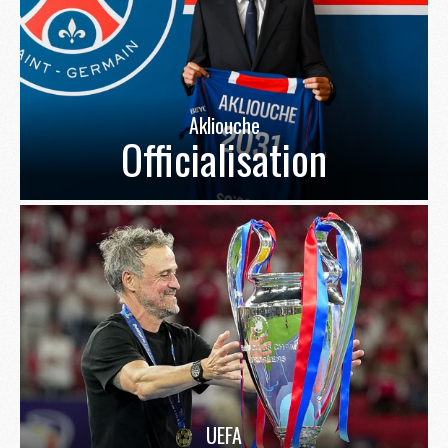
Akliouche
Officialisation
UEFA