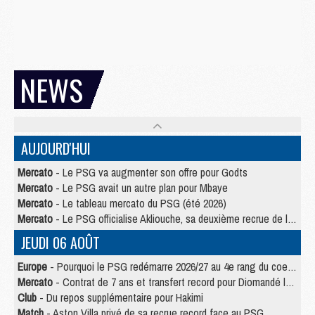
NEWS
AUJOURD'HUI
Mercato
- Le PSG va augmenter son offre pour Godts
Mercato
- Le PSG avait un autre plan pour Mbaye
Mercato
- Le tableau mercato du PSG (été 2026)
Mercato
- Le PSG officialise Akliouche, sa deuxième recrue de l’été
JEUDI 06 AOÛT
Europe
- Pourquoi le PSG redémarre 2026/27 au 4e rang du coefficient UEFA
Mercato
- Contrat de 7 ans et transfert record pour Diomandé loin du PSG
Club
- Du repos supplémentaire pour Hakimi
Match
- Aston Villa privé de sa recrue record face au PSG