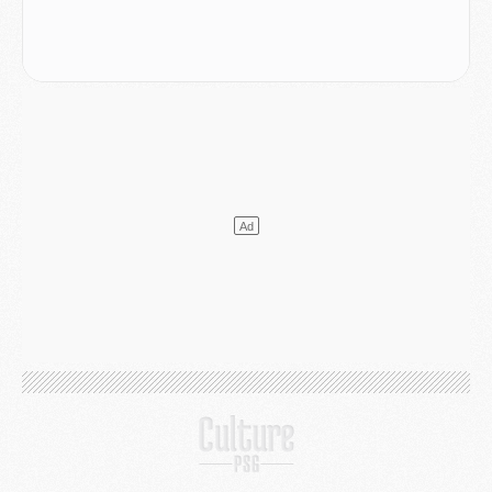
DIMANCHE 02 AOÛT
Mercato
- Le transfert de Kolo Muani à la Juventus est officiel
Mercato
- [MAJ] Le PSG a fait une grosse offre à Parme pour Suzuki
Mercato
- Le PSG a envoyé une première offre pour Mika Godts
Club
- Après Pacho, d'autres retours en vue
Mercato
- Changement de dernière minute pour Kolo Muani
SAMEDI 01 AOÛT
Mercato
- L'agent de Mika Godts confirme un accord avec le PSG
Club
- Quels numéros de maillot pour Akliouche et Digne au PSG ?
Match
- Un hommage prévu lors de Brest/PSG
Mercato
- Le PSG et le Barça ont rendez-vous pour Ferran Torres
Mercato
- Guéla Doué dans les listes du PSG
Mercato
- Le transfert de Mika Godts au PSG en bonne voie
VENDREDI 31 JUILLET
Match
- Un diffuseur annoncé pour les deux premiers matchs amicaux du PSG
Mercato
- Le transfert d'Akliouche au PSG bouclé, le montant se précise
Club
- Un retour majeur dans le groupe du PSG