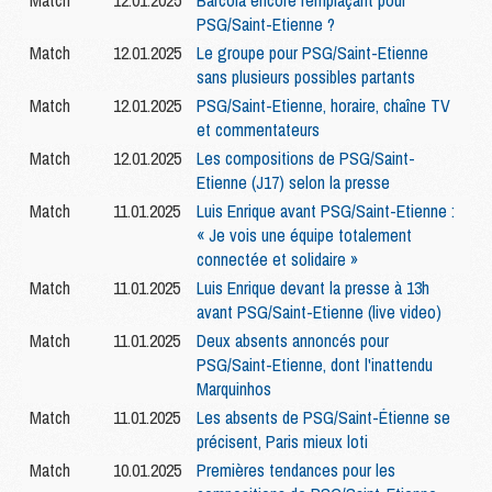
Match
12.01.2025
Barcola encore remplaçant pour
PSG/Saint-Etienne ?
Match
12.01.2025
Le groupe pour PSG/Saint-Etienne
sans plusieurs possibles partants
Match
12.01.2025
PSG/Saint-Etienne, horaire, chaîne TV
et commentateurs
Match
12.01.2025
Les compositions de PSG/Saint-
Etienne (J17) selon la presse
Match
11.01.2025
Luis Enrique avant PSG/Saint-Etienne :
« Je vois une équipe totalement
connectée et solidaire »
Match
11.01.2025
Luis Enrique devant la presse à 13h
avant PSG/Saint-Etienne (live video)
Match
11.01.2025
Deux absents annoncés pour
PSG/Saint-Etienne, dont l'inattendu
Marquinhos
Match
11.01.2025
Les absents de PSG/Saint-Étienne se
précisent, Paris mieux loti
Match
10.01.2025
Premières tendances pour les