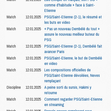
comme d'habitude » face à Saint-
Etienne
Match
12.01.2025
PSG/Saint-Etienne (2-1), le résumé et
les buts en video
Match
12.01.2025
« Pas un nouveau Dembélé du tout »
assure le nouveau meilleur buteur du
PSG
Match
12.01.2025
PSG/Saint-Etienne (2-1), Dembélé fait
avancer Paris
Match
12.01.2025
PSG/Saint-Etienne, le but de Dembélé
en video
Match
12.01.2025
Les compositions officielles de
PSG/Saint-Etienne dévoilées, Neves
remplaçant
Discipline
12.01.2025
A peine sorti du sursis, Hakimi y
retourne
Match
12.01.2025
Comment regarder PSG/Saint-Etienne
en streaming