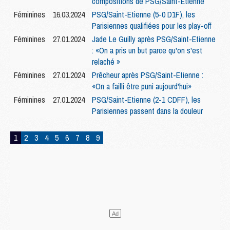
compositions de PSG/Saint-Etienne
Féminines
16.03.2024
PSG/Saint-Etienne (5-0 D1F), les
Parisiennes qualifiées pour les play-off
Féminines
27.01.2024
Jade Le Guilly après PSG/Saint-Etienne
: «On a pris un but parce qu'on s'est
relaché »
Féminines
27.01.2024
Prêcheur après PSG/Saint-Etienne :
«On a failli être puni aujourd'hui»
Féminines
27.01.2024
PSG/Saint-Etienne (2-1 CDFF), les
Parisiennes passent dans la douleur
1
2
3
4
5
6
7
8
9