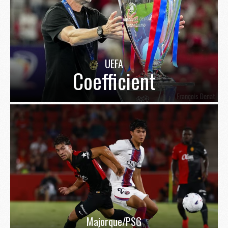
UEFA
Coefficient
Majorque/PSG