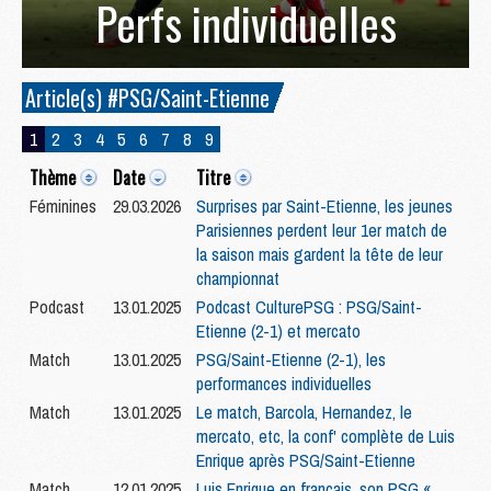
Perfs individuelles
Article(s) #PSG/Saint-Etienne
1
2
3
4
5
6
7
8
9
Thème
Date
Titre
Féminines
29.03.2026
Surprises par Saint-Etienne, les jeunes
Parisiennes perdent leur 1er match de
la saison mais gardent la tête de leur
championnat
Podcast
13.01.2025
Podcast CulturePSG : PSG/Saint-
Etienne (2-1) et mercato
Match
13.01.2025
PSG/Saint-Etienne (2-1), les
performances individuelles
Match
13.01.2025
Le match, Barcola, Hernandez, le
mercato, etc, la conf' complète de Luis
Enrique après PSG/Saint-Etienne
Match
12.01.2025
Luis Enrique en français, son PSG «