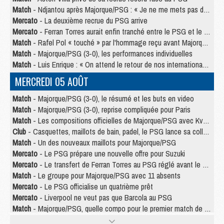
Match
- Ndjantou après Majorque/PSG : « Je ne me mets pas de plafond »
Mercato
- La deuxième recrue du PSG arrive
Mercato
- Ferran Torres aurait enfin tranché entre le PSG et le Barça
Match
- Rafel Pol « touché » par l'hommage reçu avant Majorque/PSG
Match
- Majorque/PSG (3-0), les performances individuelles
Match
- Luis Enrique : « On attend le retour de nos internationaux »
MERCREDI 05 AOÛT
Match
- Majorque/PSG (3-0), le résumé et les buts en video
Match
- Majorque/PSG (3-0), reprise compliquée pour Paris
Match
- Les compositions officielles de Majorque/PSG avec Kvara et de nombreux jeunes
Club
- Casquettes, maillots de bain, padel, le PSG lance sa collection été
Match
- Un des nouveaux maillots pour Majorque/PSG
Mercato
- Le PSG prépare une nouvelle offre pour Suzuki
Mercato
- Le transfert de Ferran Torres au PSG réglé avant le 12 août ?
Match
- Le groupe pour Majorque/PSG avec 11 absents
Mercato
- Le PSG officialise un quatrième prêt
Mercato
- Liverpool ne veut pas que Barcola au PSG
Match
- Majorque/PSG, quelle compo pour le premier match de la saison 2026/27 ?