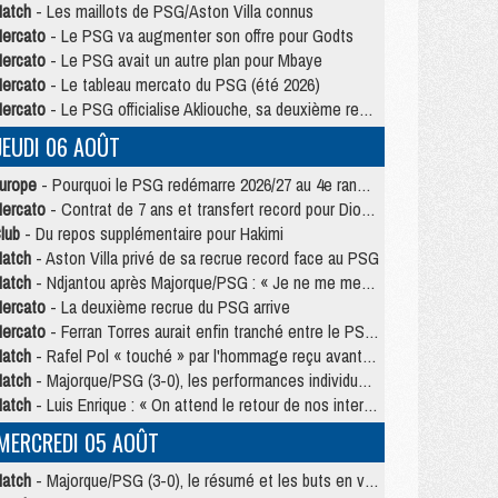
atch
- Les maillots de PSG/Aston Villa connus
ercato
- Le PSG va augmenter son offre pour Godts
ercato
- Le PSG avait un autre plan pour Mbaye
ercato
- Le tableau mercato du PSG (été 2026)
ercato
- Le PSG officialise Akliouche, sa deuxième recrue de l’été
JEUDI 06 AOÛT
urope
- Pourquoi le PSG redémarre 2026/27 au 4e rang du coefficient UEFA
ercato
- Contrat de 7 ans et transfert record pour Diomandé loin du PSG
lub
- Du repos supplémentaire pour Hakimi
atch
- Aston Villa privé de sa recrue record face au PSG
atch
- Ndjantou après Majorque/PSG : « Je ne me mets pas de plafond »
ercato
- La deuxième recrue du PSG arrive
ercato
- Ferran Torres aurait enfin tranché entre le PSG et le Barça
atch
- Rafel Pol « touché » par l'hommage reçu avant Majorque/PSG
atch
- Majorque/PSG (3-0), les performances individuelles
atch
- Luis Enrique : « On attend le retour de nos internationaux »
MERCREDI 05 AOÛT
atch
- Majorque/PSG (3-0), le résumé et les buts en video