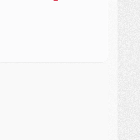
ercato
- Liverpool encore très loin du compte pour Barcola
LUNDI 03 AOÛT
atch
- Podcast CulturePSG : Mercato (Godts, Suzuki, Akliouche, Barcola, etc)
ercato
- L'Ajax attend bien plus de 45M pour Mika Godts
lub
- Quatre retours importants dans le groupe du PSG, et un plus discret
ercato
- Ayari file en Ligue 2
lub
- Le PSG s'associe avec un géant de la tech
ercato
- Vu d'Italie, le transfert de Suzuki au PSG est bien engagé
ercato
- Ferran Torres ne serait pas à vendre, mais...
urope
- Gros coup dur pour Aston Villa avant de croiser le PSG
DIMANCHE 02 AOÛT
ercato
- Le transfert de Kolo Muani à la Juventus est officiel
ercato
- [MAJ] Le PSG a fait une grosse offre à Parme pour Suzuki
ercato
- Le PSG a envoyé une première offre pour Mika Godts
lub
- Après Pacho, d'autres retours en vue
ercato
- Changement de dernière minute pour Kolo Muani
SAMEDI 01 AOÛT
ercato
- L'agent de Mika Godts confirme un accord avec le PSG