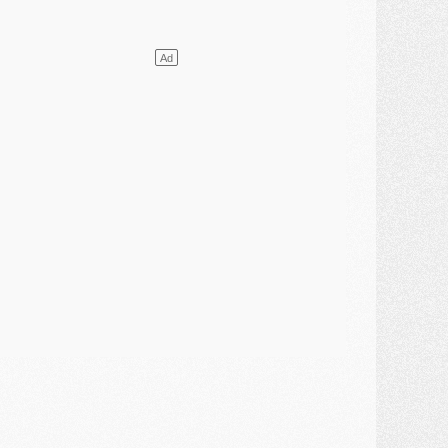
lub
- Quels numéros de maillot pour Akliouche et Digne au PSG ?
atch
- Un hommage prévu lors de Brest/PSG
ercato
- Le PSG et le Barça ont rendez-vous pour Ferran Torres
ercato
- Guéla Doué dans les listes du PSG
ercato
- Le transfert de Mika Godts au PSG en bonne voie
VENDREDI 31 JUILLET
atch
- Un diffuseur annoncé pour les deux premiers matchs amicaux du PSG
ercato
- Le transfert d'Akliouche au PSG bouclé, le montant se précise
lub
- Un retour majeur dans le groupe du PSG
lub
- [MAJ] Ndjantou et deux jeunes du PSG annoncés dans un tournoi U21
ercato
- L'étonnante piste Suzuki confirmée et onéreuse
JEUDI 30 JUILLET
élections
- Ancelotti fait le ménage au Brésil mais veut garder Marquinhos
ercato
- Le statu quo du milieu du PSG se précise
lub
- Le PSG plutôt que la FIFA pour Al-Khelaïfi, poussé par l'UEFA ?
ercato
- Le PSG presserait Ferran Torres de se décider, deux pistes de secours
lub
- Déguisements, shopping, double scouting, Luis Campos dévoile ses méthodes
ercato
- Kroupi retiré du mercato