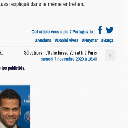
M
aussi expliqué dans le même entretien...
M
M
Cet article vous a plu ? Partagez le :
C
M
#Anciens
#Daniel Alves
#Neymar
#Barça
C
M
Match : Marquinhos et Kehrer titulaires en défense pour PSG/Rennes
Sélections : L'Italie laisse Verratti à Paris
M
samedi 7 novembre 2020 à 18:40
E
les publicités.
M
M
M
C
M
M