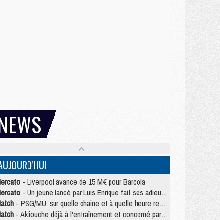
NEWS
AUJOURD'HUI
ercato
- Liverpool avance de 15 M€ pour Barcola
ercato
- Un jeune lancé par Luis Enrique fait ses adieux au PSG
atch
- PSG/MU, sur quelle chaine et à quelle heure regarder le match ?
atch
- Akliouche déjà à l'entraînement et concerné par PSG/MU ?