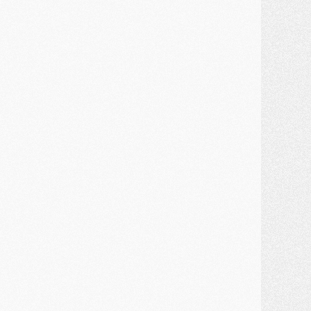
ercato
- Enfin une avancée dans le transfert d'Akliouche
MERCREDI 29 JUILLET
ercato
- Ferran Torres priorité du PSG, mais ouvert à tout
ercato
- Première offre de Liverpool en approche pour Barcola
ercato
- Le montant du transfert de Kolo Muani se précise, la formule aussi
ercato
- Kolo Muani attendu en Italie, son transfert débloqué
ercato
- Monaco a encore repoussé une offre du PSG pour Akliouche
ercato
- Liverpool presque d'accord avec Barcola, le PSG pas du tout
ercato
- Moment décisif pour le transfert de Kolo Muani
MARDI 28 JUILLET
ercato
- Des intermédiaires ont tenté de relancer Diomande au PSG
lub
- Au moins neuf jeunes conviés à l'entraînement des pros
ercato
- Une partie du communiqué du PSG sur Diomande expliquée
ercato
- Barcola futur plus gros transfert de l'été ?
ormation
- Retour sur la saison des U17 du PSG en 7 chiffres clés
lub
- Le PSG connaît ses premiers matches de septembre
ercato
- Un troisième prêt bouclé par le PSG