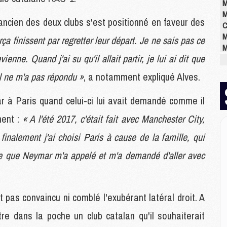
M
M
ancien des deux clubs s'est positionné en faveur des
C
M
rça finissent par regretter leur départ. Je ne sais pas ce
M
ienne. Quand j'ai su qu'il allait partir, je lui ai dit que
M
M
l ne m'a pas répondu »
, a notamment expliqué Alves.
M
M
r à Paris quand celui-ci lui avait demandé comme il
M
ment :
« A l'été 2017, c'était fait avec Manchester City,
finalement j'ai choisi Paris à cause de la famille, qui
E
P
rce que Neymar m'a appelé et m'a demandé d'aller avec
C
D
M
M
t pas convaincu ni comblé l'exubérant latéral droit. A
M
re dans la poche un club catalan qu'il souhaiterait
M