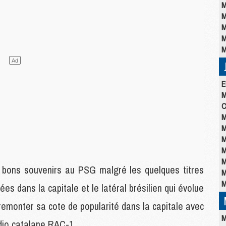
M
M
M
M
M
E
M
C
M
M
M
M
M
s bons souvenirs au PSG malgré les quelques titres
M
M
es dans la capitale et le latéral brésilien qui évolue
emonter sa cote de popularité dans la capitale avec
M
adio catalane RAC-1.