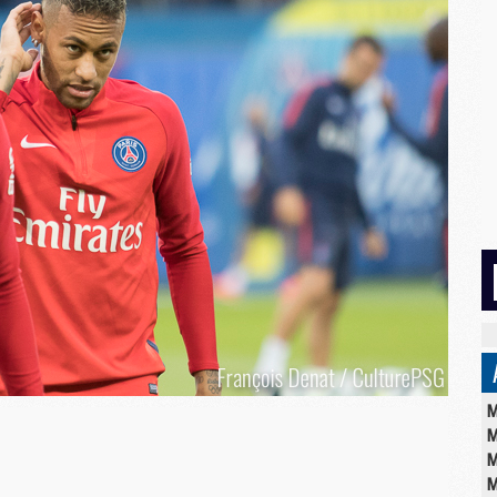
M
M
M
M