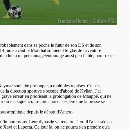
M
M
M
M
M
M
M
M
M
C
M
M
F
C
M