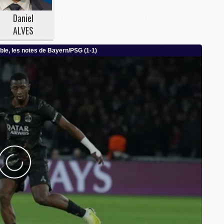
C
Daniel
M
ALVES
M
M
M
M
M
C
C
M
S
M
C
M
C
M