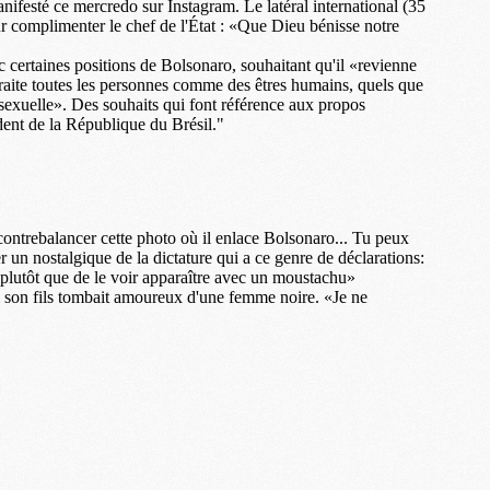
M
P
M
C
R
M
M
C
M
C
C
M
M
M