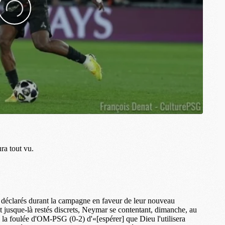
M
C
M
M
M
M
M
M
M
M
M
M
C
M
M
F
C