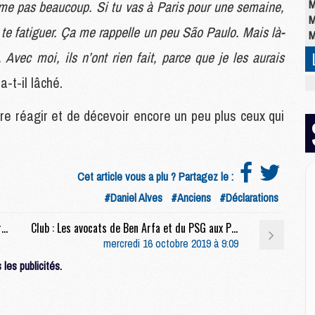
M
’aime pas beaucoup. Si tu vas à Paris pour une semaine,
M
 te fatiguer. Ça me rappelle un peu São Paulo. Mais là-
M
 Avec moi, ils n’ont rien fait, parce que je les aurais
 a-t-il lâché.
M
M
re réagir et de décevoir encore un peu plus ceux qui
C
M
C
M
M
Cet article vous a plu ? Partagez le :
E
#Daniel Alves
#Anciens
#Déclarations
Sélections : L'Espagne qualifiée pour l'Euro, Bernat en terrain glissant
Club : Les avocats de Ben Arfa et du PSG aux Prud'hommes ce mercredi
M
mercredi 16 octobre 2019 à 9:09
M
les publicités.
M
C
M