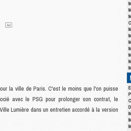
M
M
M
C
M
M
M
M
M
M
M
ur la ville de Paris. C'est le moins que l'on puisse
E
P
gocié avec le PSG pour prolonger son contrat, le
C
D
a Ville Lumière dans un entretien accordé à la version
M
M
M