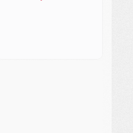
SAMEDI 01 AOÛT
ercato
- L'agent de Mika Godts confirme un accord avec le PSG
lub
- Quels numéros de maillot pour Akliouche et Digne au PSG ?
atch
- Un hommage prévu lors de Brest/PSG
ercato
- Le PSG et le Barça ont rendez-vous pour Ferran Torres
ercato
- Guéla Doué dans les listes du PSG
ercato
- Le transfert de Mika Godts au PSG en bonne voie
VENDREDI 31 JUILLET
atch
- Un diffuseur annoncé pour les deux premiers matchs amicaux du PSG
ercato
- Le transfert d'Akliouche au PSG bouclé, le montant se précise
lub
- Un retour majeur dans le groupe du PSG
lub
- [MAJ] Ndjantou et deux jeunes du PSG annoncés dans un tournoi U21
ercato
- L'étonnante piste Suzuki confirmée et onéreuse
JEUDI 30 JUILLET
élections
- Ancelotti fait le ménage au Brésil mais veut garder Marquinhos
ercato
- Le statu quo du milieu du PSG se précise
lub
- Le PSG plutôt que la FIFA pour Al-Khelaïfi, poussé par l'UEFA ?