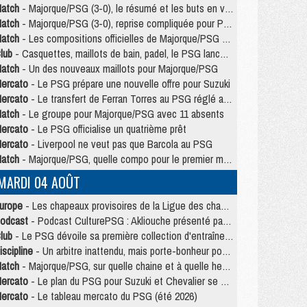
atch
- Majorque/PSG (3-0), le résumé et les buts en video
atch
- Majorque/PSG (3-0), reprise compliquée pour Paris
atch
- Les compositions officielles de Majorque/PSG avec Kvara et de nombreux jeunes
lub
- Casquettes, maillots de bain, padel, le PSG lance sa collection été
atch
- Un des nouveaux maillots pour Majorque/PSG
ercato
- Le PSG prépare une nouvelle offre pour Suzuki
ercato
- Le transfert de Ferran Torres au PSG réglé avant le 12 août ?
atch
- Le groupe pour Majorque/PSG avec 11 absents
ercato
- Le PSG officialise un quatrième prêt
ercato
- Liverpool ne veut pas que Barcola au PSG
atch
- Majorque/PSG, quelle compo pour le premier match de la saison 2026/27 ?
MARDI 04 AOÛT
urope
- Les chapeaux provisoires de la Ligue des champions 2026/27
odcast
- Podcast CulturePSG : Akliouche présenté par un fan de Monaco
lub
- Le PSG dévoile sa première collection d'entraînement pour 2026/2027
iscipline
- Un arbitre inattendu, mais porte-bonheur pour Lens/PSG
atch
- Majorque/PSG, sur quelle chaine et à quelle heure regarder le match ?
ercato
- Le plan du PSG pour Suzuki et Chevalier se précise
ercato
- Le tableau mercato du PSG (été 2026)