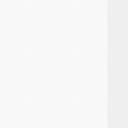
ercato
- Un troisième prêt bouclé par le PSG
LUNDI 27 JUILLET
odcast
- Podcast CulturePSG à 22h : Mercato (Barcola, Diomande, etc)
ercato
- La prolongation de Dembélé au PSG dans la dernière ligne droite
lub
- Le PSG a fait sa reprise avec... 9 joueurs
és. sociaux
- Les Portugais du PSG réunis pendant leurs vacances
ercato
- Le PSG avance sur la piste Suzuki
ercato
- Après Digne, un autre défenseur en approche au PSG ?
lub
- Une petite quinzaine de joueurs attendus pour la reprise de l'entraînement du PSG
DIMANCHE 26 JUILLET
ercato
- Le PSG lâche Diomande et tacle des demandes « totalement disproportionnés »
lub
- [Avant la reprise] Les tauliers de la saison passée
lub
- Barcola refuse de prolonger au PSG
ercato
- Luis Enrique derrière l'intérêt du PSG pour Rodri ?
ercato
- Le transfert de Kolo Muani enfin débloqué ?
ercato
- Le PSG n'est plus en pole pour Diomande, mais pas hors-jeu
SAMEDI 25 JUILLET