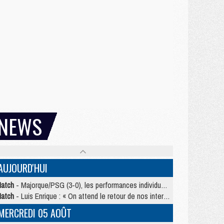
NEWS
AUJOURD'HUI
atch
- Majorque/PSG (3-0), les performances individuelles
atch
- Luis Enrique : « On attend le retour de nos internationaux »
MERCREDI 05 AOÛT