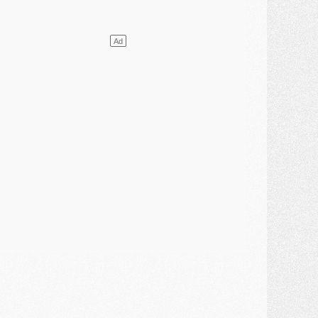
ercato
- Le PSG presserait Ferran Torres de se décider, deux pistes de secours
lub
- Déguisements, shopping, double scouting, Luis Campos dévoile ses méthodes
ercato
- Kroupi retiré du mercato
ercato
- Enfin une avancée dans le transfert d'Akliouche
MERCREDI 29 JUILLET
ercato
- Ferran Torres priorité du PSG, mais ouvert à tout
ercato
- Première offre de Liverpool en approche pour Barcola
ercato
- Le montant du transfert de Kolo Muani se précise, la formule aussi
ercato
- Kolo Muani attendu en Italie, son transfert débloqué
ercato
- Monaco a encore repoussé une offre du PSG pour Akliouche
ercato
- Liverpool presque d'accord avec Barcola, le PSG pas du tout
ercato
- Moment décisif pour le transfert de Kolo Muani
MARDI 28 JUILLET
ercato
- Des intermédiaires ont tenté de relancer Diomande au PSG
lub
- Au moins neuf jeunes conviés à l'entraînement des pros
ercato
- Une partie du communiqué du PSG sur Diomande expliquée
ercato
- Barcola futur plus gros transfert de l'été ?
ormation
- Retour sur la saison des U17 du PSG en 7 chiffres clés
lub
- Le PSG connaît ses premiers matches de septembre