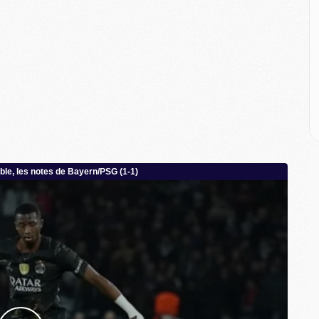
M
C
M
M
M
M
M
M
C
C
M
S
M
C