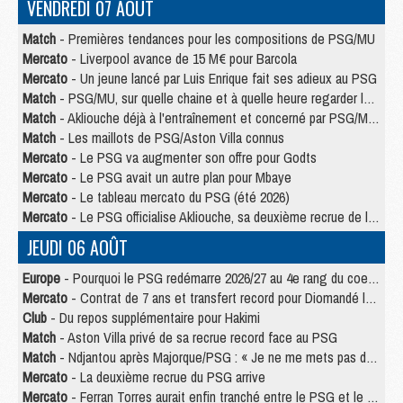
VENDREDI 07 AOÛT
Match
- Premières tendances pour les compositions de PSG/MU
Mercato
- Liverpool avance de 15 M€ pour Barcola
Mercato
- Un jeune lancé par Luis Enrique fait ses adieux au PSG
Match
- PSG/MU, sur quelle chaine et à quelle heure regarder le match ?
Match
- Akliouche déjà à l'entraînement et concerné par PSG/MU ?
Match
- Les maillots de PSG/Aston Villa connus
Mercato
- Le PSG va augmenter son offre pour Godts
Mercato
- Le PSG avait un autre plan pour Mbaye
Mercato
- Le tableau mercato du PSG (été 2026)
Mercato
- Le PSG officialise Akliouche, sa deuxième recrue de l’été
JEUDI 06 AOÛT
Europe
- Pourquoi le PSG redémarre 2026/27 au 4e rang du coefficient UEFA
Mercato
- Contrat de 7 ans et transfert record pour Diomandé loin du PSG
Club
- Du repos supplémentaire pour Hakimi
Match
- Aston Villa privé de sa recrue record face au PSG
Match
- Ndjantou après Majorque/PSG : « Je ne me mets pas de plafond »
Mercato
- La deuxième recrue du PSG arrive
Mercato
- Ferran Torres aurait enfin tranché entre le PSG et le Barça