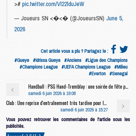
>#
pic.twitter.com/Vl22lduJeW
— Joueurs SN <�<� (@JoueursSN)
June 5,
2026
Cet article vous a plu ? Partagez le :
#Gueye
#Idrissa Gueye
#Anciens
#Ligue des Champions
#Champions League
#UEFA Champions League
#Milieu
#Everton
#Senegal
Handball : PSG Hand-Tremblay : une soirée de fête pour terminer en beauté
samedi 6 juin 2026 à 19:08
Club : Une reprise d'entraînement très tardive pour le PSG
samedi 6 juin 2026 à 15:27
Vous pouvez retrouver les commentaires de l'article sous les
publicités.