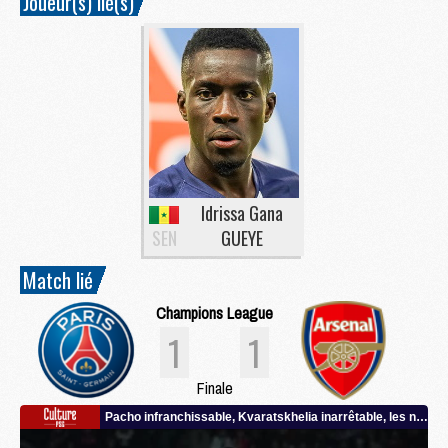
Joueur(s) lié(s)
Idrissa Gana
SEN
GUEYE
Match lié
Champions League
1
1
Finale