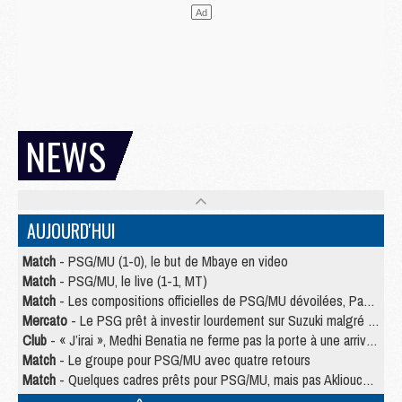
NEWS
AUJOURD'HUI
Match
- PSG/MU (1-0), le but de Mbaye en video
Match
- PSG/MU, le live (1-1, MT)
Match
- Les compositions officielles de PSG/MU dévoilées, Pacho titulaire
Mercato
- Le PSG prêt à investir lourdement sur Suzuki malgré Safonov et Chevalier
Club
- « J’irai », Medhi Benatia ne ferme pas la porte à une arrivée au PSG
Match
- Le groupe pour PSG/MU avec quatre retours
Match
- Quelques cadres prêts pour PSG/MU, mais pas Akliouche ?