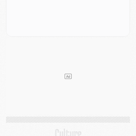
Club
- Le PSG dévoile sa première collection d'entraînement pour 2026/2027
Discipline
- Un arbitre inattendu, mais porte-bonheur pour Lens/PSG
Match
- Majorque/PSG, sur quelle chaine et à quelle heure regarder le match ?
Mercato
- Le plan du PSG pour Suzuki et Chevalier se précise
Mercato
- L'Ajax refuse la première offre du PSG pour Godts
Mercato
- Le PSG veut accélérer, Ferran Torres temporise
Mercato
- Liverpool encore très loin du compte pour Barcola
LUNDI 03 AOÛT
Match
- Podcast CulturePSG : Mercato (Godts, Suzuki, Akliouche, Barcola, etc)
Mercato
- L'Ajax attend bien plus de 45M pour Mika Godts
Club
- Quatre retours importants dans le groupe du PSG, et un plus discret
Mercato
- Ayari file en Ligue 2
Club
- Le PSG s'associe avec un géant de la tech
Mercato
- Vu d'Italie, le transfert de Suzuki au PSG est bien engagé
Mercato
- Ferran Torres ne serait pas à vendre, mais...
Europe
- Gros coup dur pour Aston Villa avant de croiser le PSG
DIMANCHE 02 AOÛT
Mercato
- Le transfert de Kolo Muani à la Juventus est officiel