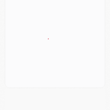
Europe
- Les chapeaux provisoires de la Ligue des champions 2026/27
Podcast
- Podcast CulturePSG : Akliouche présenté par un fan de Monaco
Club
- Le PSG dévoile sa première collection d'entraînement pour 2026/2027
Discipline
- Un arbitre inattendu, mais porte-bonheur pour Lens/PSG
Match
- Majorque/PSG, sur quelle chaine et à quelle heure regarder le match ?
Mercato
- Le plan du PSG pour Suzuki et Chevalier se précise
Mercato
- L'Ajax refuse la première offre du PSG pour Godts
Mercato
- Le PSG veut accélérer, Ferran Torres temporise
Mercato
- Liverpool encore très loin du compte pour Barcola
LUNDI 03 AOÛT
Match
- Podcast CulturePSG : Mercato (Godts, Suzuki, Akliouche, Barcola, etc)
Mercato
- L'Ajax attend bien plus de 45M pour Mika Godts
Club
- Quatre retours importants dans le groupe du PSG, et un plus discret
Mercato
- Ayari file en Ligue 2
Club
- Le PSG s'associe avec un géant de la tech
Mercato
- Vu d'Italie, le transfert de Suzuki au PSG est bien engagé
Mercato
- Ferran Torres ne serait pas à vendre, mais...
Europe
- Gros coup dur pour Aston Villa avant de croiser le PSG
DIMANCHE 02 AOÛT