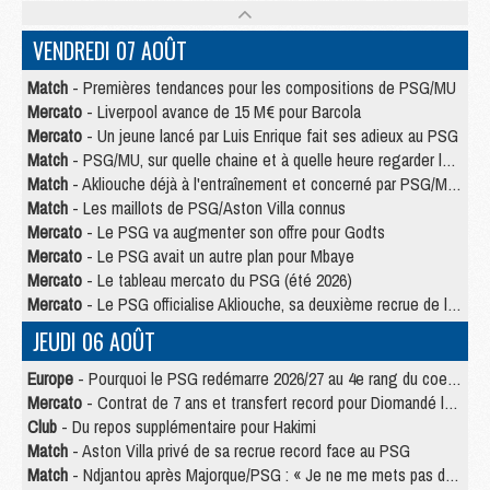
VENDREDI 07 AOÛT
Match
- Premières tendances pour les compositions de PSG/MU
Mercato
- Liverpool avance de 15 M€ pour Barcola
Mercato
- Un jeune lancé par Luis Enrique fait ses adieux au PSG
Match
- PSG/MU, sur quelle chaine et à quelle heure regarder le match ?
Match
- Akliouche déjà à l'entraînement et concerné par PSG/MU ?
Match
- Les maillots de PSG/Aston Villa connus
Mercato
- Le PSG va augmenter son offre pour Godts
Mercato
- Le PSG avait un autre plan pour Mbaye
Mercato
- Le tableau mercato du PSG (été 2026)
Mercato
- Le PSG officialise Akliouche, sa deuxième recrue de l’été
JEUDI 06 AOÛT
Europe
- Pourquoi le PSG redémarre 2026/27 au 4e rang du coefficient UEFA
Mercato
- Contrat de 7 ans et transfert record pour Diomandé loin du PSG
Club
- Du repos supplémentaire pour Hakimi
Match
- Aston Villa privé de sa recrue record face au PSG
Match
- Ndjantou après Majorque/PSG : « Je ne me mets pas de plafond »