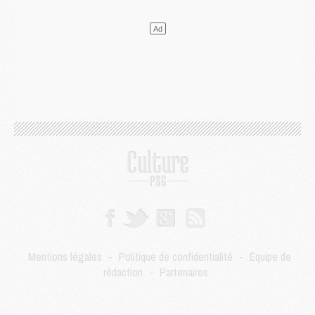
Mercato
- Le transfert de Kolo Muani à la Juventus est officiel
Mercato
- [MAJ] Le PSG a fait une grosse offre à Parme pour Suzuki
Mercato
- Le PSG a envoyé une première offre pour Mika Godts
Club
- Après Pacho, d'autres retours en vue
Mercato
- Changement de dernière minute pour Kolo Muani
SAMEDI 01 AOÛT
Mercato
- L'agent de Mika Godts confirme un accord avec le PSG
Club
- Quels numéros de maillot pour Akliouche et Digne au PSG ?
Match
- Un hommage prévu lors de Brest/PSG
Mercato
- Le PSG et le Barça ont rendez-vous pour Ferran Torres
Mercato
- Guéla Doué dans les listes du PSG
Mercato
- Le transfert de Mika Godts au PSG en bonne voie
VENDREDI 31 JUILLET
Match
- Un diffuseur annoncé pour les deux premiers matchs amicaux du PSG
Mentions légales
-
Politique de confidentialité
-
Équipe de
Mercato
- Le transfert d'Akliouche au PSG bouclé, le montant se précise
rédaction
-
Partenaires
Club
- Un retour majeur dans le groupe du PSG
Club
- [MAJ] Ndjantou et deux jeunes du PSG annoncés dans un tournoi U21
Mercato
- L'étonnante piste Suzuki confirmée et onéreuse