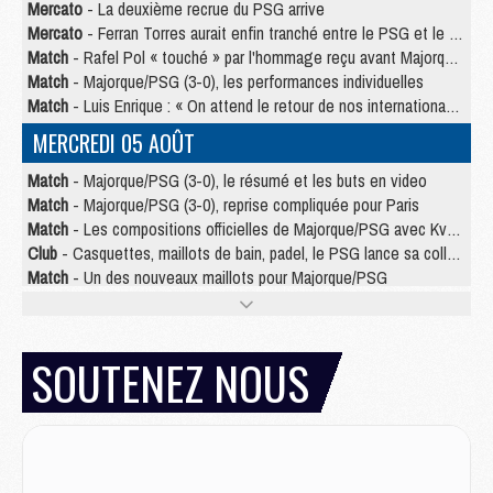
Mercato
- La deuxième recrue du PSG arrive
Mercato
- Ferran Torres aurait enfin tranché entre le PSG et le Barça
Match
- Rafel Pol « touché » par l'hommage reçu avant Majorque/PSG
Match
- Majorque/PSG (3-0), les performances individuelles
Match
- Luis Enrique : « On attend le retour de nos internationaux »
MERCREDI 05 AOÛT
Match
- Majorque/PSG (3-0), le résumé et les buts en video
Match
- Majorque/PSG (3-0), reprise compliquée pour Paris
Match
- Les compositions officielles de Majorque/PSG avec Kvara et de nombreux jeunes
Club
- Casquettes, maillots de bain, padel, le PSG lance sa collection été
Match
- Un des nouveaux maillots pour Majorque/PSG
Mercato
- Le PSG prépare une nouvelle offre pour Suzuki
Mercato
- Le transfert de Ferran Torres au PSG réglé avant le 12 août ?
Match
- Le groupe pour Majorque/PSG avec 11 absents
SOUTENEZ NOUS
Mercato
- Le PSG officialise un quatrième prêt
Mercato
- Liverpool ne veut pas que Barcola au PSG
Match
- Majorque/PSG, quelle compo pour le premier match de la saison 2026/27 ?
MARDI 04 AOÛT