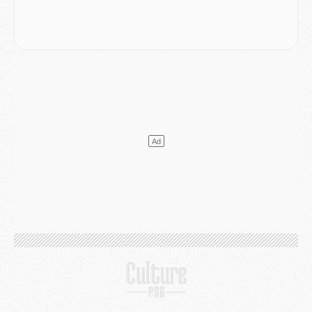
Podcast
- Podcast CulturePSG : Akliouche présenté par un fan de Monaco
Club
- Le PSG dévoile sa première collection d'entraînement pour 2026/2027
Discipline
- Un arbitre inattendu, mais porte-bonheur pour Lens/PSG
Match
- Majorque/PSG, sur quelle chaine et à quelle heure regarder le match ?
Mercato
- Le plan du PSG pour Suzuki et Chevalier se précise
Mercato
- L'Ajax refuse la première offre du PSG pour Godts
Mercato
- Le PSG veut accélérer, Ferran Torres temporise
Mercato
- Liverpool encore très loin du compte pour Barcola
LUNDI 03 AOÛT
Match
- Podcast CulturePSG : Mercato (Godts, Suzuki, Akliouche, Barcola, etc)
Mercato
- L'Ajax attend bien plus de 45M pour Mika Godts
Club
- Quatre retours importants dans le groupe du PSG, et un plus discret
Mercato
- Ayari file en Ligue 2
Club
- Le PSG s'associe avec un géant de la tech
Mercato
- Vu d'Italie, le transfert de Suzuki au PSG est bien engagé
Mercato
- Ferran Torres ne serait pas à vendre, mais...
Europe
- Gros coup dur pour Aston Villa avant de croiser le PSG
DIMANCHE 02 AOÛT