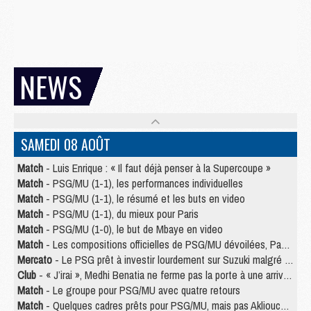
NEWS
SAMEDI 08 AOÛT
Match
- Luis Enrique : « Il faut déjà penser à la Supercoupe »
Match
- PSG/MU (1-1), les performances individuelles
Match
- PSG/MU (1-1), le résumé et les buts en video
Match
- PSG/MU (1-1), du mieux pour Paris
Match
- PSG/MU (1-0), le but de Mbaye en video
Match
- Les compositions officielles de PSG/MU dévoilées, Pacho titulaire
Mercato
- Le PSG prêt à investir lourdement sur Suzuki malgré Safonov et Chevalier
Club
- « J’irai », Medhi Benatia ne ferme pas la porte à une arrivée au PSG
Match
- Le groupe pour PSG/MU avec quatre retours
Match
- Quelques cadres prêts pour PSG/MU, mais pas Akliouche ?