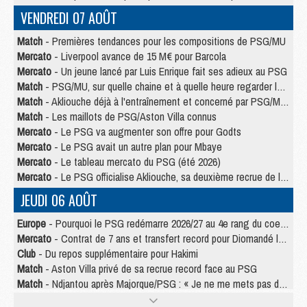
VENDREDI 07 AOÛT
Match
- Premières tendances pour les compositions de PSG/MU
Mercato
- Liverpool avance de 15 M€ pour Barcola
Mercato
- Un jeune lancé par Luis Enrique fait ses adieux au PSG
Match
- PSG/MU, sur quelle chaine et à quelle heure regarder le match ?
Match
- Akliouche déjà à l'entraînement et concerné par PSG/MU ?
Match
- Les maillots de PSG/Aston Villa connus
Mercato
- Le PSG va augmenter son offre pour Godts
Mercato
- Le PSG avait un autre plan pour Mbaye
Mercato
- Le tableau mercato du PSG (été 2026)
Mercato
- Le PSG officialise Akliouche, sa deuxième recrue de l’été
JEUDI 06 AOÛT
Europe
- Pourquoi le PSG redémarre 2026/27 au 4e rang du coefficient UEFA
Mercato
- Contrat de 7 ans et transfert record pour Diomandé loin du PSG
Club
- Du repos supplémentaire pour Hakimi
Match
- Aston Villa privé de sa recrue record face au PSG
Match
- Ndjantou après Majorque/PSG : « Je ne me mets pas de plafond »
Mercato
- La deuxième recrue du PSG arrive