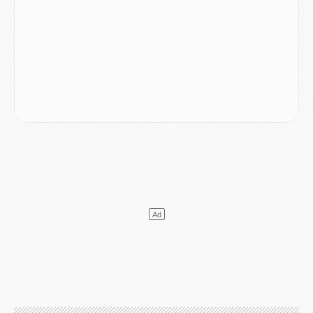
Match
- Majorque/PSG, quelle compo pour le premier match de la saison 2026/27 ?
MARDI 04 AOÛT
Europe
- Les chapeaux provisoires de la Ligue des champions 2026/27
Podcast
- Podcast CulturePSG : Akliouche présenté par un fan de Monaco
Club
- Le PSG dévoile sa première collection d'entraînement pour 2026/2027
Discipline
- Un arbitre inattendu, mais porte-bonheur pour Lens/PSG
Match
- Majorque/PSG, sur quelle chaine et à quelle heure regarder le match ?
Mercato
- Le plan du PSG pour Suzuki et Chevalier se précise
Mercato
- L'Ajax refuse la première offre du PSG pour Godts
Mercato
- Le PSG veut accélérer, Ferran Torres temporise
Mercato
- Liverpool encore très loin du compte pour Barcola
LUNDI 03 AOÛT
Match
- Podcast CulturePSG : Mercato (Godts, Suzuki, Akliouche, Barcola, etc)
Mercato
- L'Ajax attend bien plus de 45M pour Mika Godts
Club
- Quatre retours importants dans le groupe du PSG, et un plus discret
Mercato
- Ayari file en Ligue 2
Club
- Le PSG s'associe avec un géant de la tech
Mercato
- Vu d'Italie, le transfert de Suzuki au PSG est bien engagé