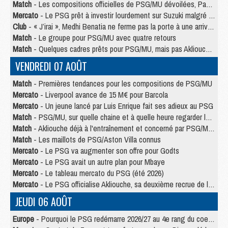
Match
- Les compositions officielles de PSG/MU dévoilées, Pacho titulaire
Mercato
- Le PSG prêt à investir lourdement sur Suzuki malgré Safonov et Chevalier
Club
- « J’irai », Medhi Benatia ne ferme pas la porte à une arrivée au PSG
Match
- Le groupe pour PSG/MU avec quatre retours
Match
- Quelques cadres prêts pour PSG/MU, mais pas Akliouche ?
VENDREDI 07 AOÛT
Match
- Premières tendances pour les compositions de PSG/MU
Mercato
- Liverpool avance de 15 M€ pour Barcola
Mercato
- Un jeune lancé par Luis Enrique fait ses adieux au PSG
Match
- PSG/MU, sur quelle chaine et à quelle heure regarder le match ?
Match
- Akliouche déjà à l'entraînement et concerné par PSG/MU ?
Match
- Les maillots de PSG/Aston Villa connus
Mercato
- Le PSG va augmenter son offre pour Godts
Mercato
- Le PSG avait un autre plan pour Mbaye
Mercato
- Le tableau mercato du PSG (été 2026)
Mercato
- Le PSG officialise Akliouche, sa deuxième recrue de l’été
JEUDI 06 AOÛT
Europe
- Pourquoi le PSG redémarre 2026/27 au 4e rang du coefficient UEFA