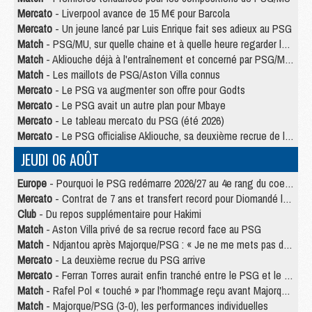
Mercato
- Liverpool avance de 15 M€ pour Barcola
Mercato
- Un jeune lancé par Luis Enrique fait ses adieux au PSG
Match
- PSG/MU, sur quelle chaine et à quelle heure regarder le match ?
Match
- Akliouche déjà à l'entraînement et concerné par PSG/MU ?
Match
- Les maillots de PSG/Aston Villa connus
Mercato
- Le PSG va augmenter son offre pour Godts
Mercato
- Le PSG avait un autre plan pour Mbaye
Mercato
- Le tableau mercato du PSG (été 2026)
Mercato
- Le PSG officialise Akliouche, sa deuxième recrue de l’été
JEUDI 06 AOÛT
Europe
- Pourquoi le PSG redémarre 2026/27 au 4e rang du coefficient UEFA
Mercato
- Contrat de 7 ans et transfert record pour Diomandé loin du PSG
Club
- Du repos supplémentaire pour Hakimi
Match
- Aston Villa privé de sa recrue record face au PSG
Match
- Ndjantou après Majorque/PSG : « Je ne me mets pas de plafond »
Mercato
- La deuxième recrue du PSG arrive
Mercato
- Ferran Torres aurait enfin tranché entre le PSG et le Barça
Match
- Rafel Pol « touché » par l'hommage reçu avant Majorque/PSG
Match
- Majorque/PSG (3-0), les performances individuelles