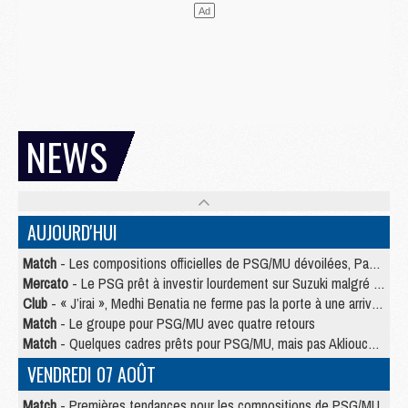
NEWS
AUJOURD'HUI
Match
- Les compositions officielles de PSG/MU dévoilées, Pacho titulaire
Mercato
- Le PSG prêt à investir lourdement sur Suzuki malgré Safonov et Chevalier
Club
- « J’irai », Medhi Benatia ne ferme pas la porte à une arrivée au PSG
Match
- Le groupe pour PSG/MU avec quatre retours
Match
- Quelques cadres prêts pour PSG/MU, mais pas Akliouche ?
VENDREDI 07 AOÛT
Match
- Premières tendances pour les compositions de PSG/MU