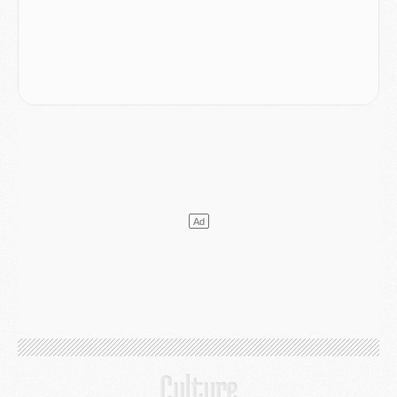
Match
- Majorque/PSG, sur quelle chaine et à quelle heure regarder le match ?
Mercato
- Le plan du PSG pour Suzuki et Chevalier se précise
Mercato
- L'Ajax refuse la première offre du PSG pour Godts
Mercato
- Le PSG veut accélérer, Ferran Torres temporise
Mercato
- Liverpool encore très loin du compte pour Barcola
LUNDI 03 AOÛT
Match
- Podcast CulturePSG : Mercato (Godts, Suzuki, Akliouche, Barcola, etc)
Mercato
- L'Ajax attend bien plus de 45M pour Mika Godts
Club
- Quatre retours importants dans le groupe du PSG, et un plus discret
Mercato
- Ayari file en Ligue 2
Club
- Le PSG s'associe avec un géant de la tech
Mercato
- Vu d'Italie, le transfert de Suzuki au PSG est bien engagé
Mercato
- Ferran Torres ne serait pas à vendre, mais...
Europe
- Gros coup dur pour Aston Villa avant de croiser le PSG
DIMANCHE 02 AOÛT
Mercato
- Le transfert de Kolo Muani à la Juventus est officiel
Mercato
- [MAJ] Le PSG a fait une grosse offre à Parme pour Suzuki
Mercato
- Le PSG a envoyé une première offre pour Mika Godts