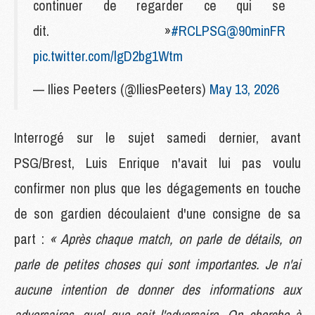
continuer de regarder ce qui se
dit. »
#RCLPSG
@90minFR
pic.twitter.com/lgD2bg1Wtm
— Ilies Peeters (@IliesPeeters)
May 13, 2026
Interrogé sur le sujet samedi dernier, avant
PSG/Brest, Luis Enrique n'avait lui pas voulu
confirmer non plus que les dégagements en touche
de son gardien découlaient d'une consigne de sa
part :
« Après chaque match, on parle de détails, on
parle de petites choses qui sont importantes. Je n'ai
aucune intention de donner des informations aux
adversaires, quel que soit l'adversaire. On cherche à