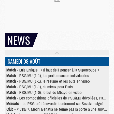
NEWS
SAMEDI 08 AOÛT
Match
- Luis Enrique : « Il faut déjà penser à la Supercoupe »
Match
- PSG/MU (1-1), les performances individuelles
Match
- PSG/MU (1-1), le résumé et les buts en video
Match
- PSG/MU (1-1), du mieux pour Paris
Match
- PSG/MU (1-0), le but de Mbaye en video
Match
- Les compositions officielles de PSG/MU dévoilées, Pacho titulaire
Mercato
- Le PSG prêt à investir lourdement sur Suzuki malgré Safonov et Chevalier
Club
- « J’irai », Medhi Benatia ne ferme pas la porte à une arrivée au PSG