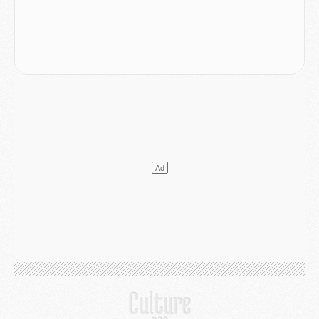
Europe
- Les chapeaux provisoires de la Ligue des champions 2026/27
Podcast
- Podcast CulturePSG : Akliouche présenté par un fan de Monaco
Club
- Le PSG dévoile sa première collection d'entraînement pour 2026/2027
Discipline
- Un arbitre inattendu, mais porte-bonheur pour Lens/PSG
Match
- Majorque/PSG, sur quelle chaine et à quelle heure regarder le match ?
Mercato
- Le plan du PSG pour Suzuki et Chevalier se précise
Mercato
- L'Ajax refuse la première offre du PSG pour Godts
Mercato
- Le PSG veut accélérer, Ferran Torres temporise
Mercato
- Liverpool encore très loin du compte pour Barcola
LUNDI 03 AOÛT
Match
- Podcast CulturePSG : Mercato (Godts, Suzuki, Akliouche, Barcola, etc)
Mercato
- L'Ajax attend bien plus de 45M pour Mika Godts
Club
- Quatre retours importants dans le groupe du PSG, et un plus discret
Mercato
- Ayari file en Ligue 2
Club
- Le PSG s'associe avec un géant de la tech
Mercato
- Vu d'Italie, le transfert de Suzuki au PSG est bien engagé
Mercato
- Ferran Torres ne serait pas à vendre, mais...
Europe
- Gros coup dur pour Aston Villa avant de croiser le PSG