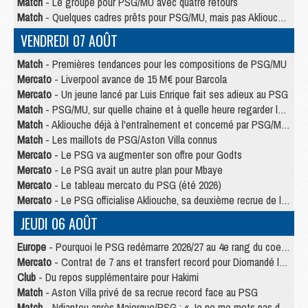
Match
- Le groupe pour PSG/MU avec quatre retours
Match
- Quelques cadres prêts pour PSG/MU, mais pas Akliouche ?
VENDREDI 07 AOÛT
Match
- Premières tendances pour les compositions de PSG/MU
Mercato
- Liverpool avance de 15 M€ pour Barcola
Mercato
- Un jeune lancé par Luis Enrique fait ses adieux au PSG
Match
- PSG/MU, sur quelle chaine et à quelle heure regarder le match ?
Match
- Akliouche déjà à l'entraînement et concerné par PSG/MU ?
Match
- Les maillots de PSG/Aston Villa connus
Mercato
- Le PSG va augmenter son offre pour Godts
Mercato
- Le PSG avait un autre plan pour Mbaye
Mercato
- Le tableau mercato du PSG (été 2026)
Mercato
- Le PSG officialise Akliouche, sa deuxième recrue de l’été
JEUDI 06 AOÛT
Europe
- Pourquoi le PSG redémarre 2026/27 au 4e rang du coefficient UEFA
Mercato
- Contrat de 7 ans et transfert record pour Diomandé loin du PSG
Club
- Du repos supplémentaire pour Hakimi
Match
- Aston Villa privé de sa recrue record face au PSG
Match
- Ndjantou après Majorque/PSG : « Je ne me mets pas de plafond »