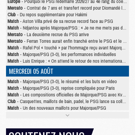
Europe
- Pourquoi le PSG redémarre 2026/27 au 4e rang du coefficient UEFA
Mercato
- Contrat de 7 ans et transfert record pour Diomandé loin du PSG
Club
- Du repos supplémentaire pour Hakimi
Match
- Aston Villa privé de sa recrue record face au PSG
Match
- Ndjantou après Majorque/PSG : « Je ne me mets pas de plafond »
Mercato
- La deuxième recrue du PSG arrive
Mercato
- Ferran Torres aurait enfin tranché entre le PSG et le Barça
Match
- Rafel Pol « touché » par l'hommage reçu avant Majorque/PSG
Match
- Majorque/PSG (3-0), les performances individuelles
Match
- Luis Enrique : « On attend le retour de nos internationaux »
MERCREDI 05 AOÛT
Match
- Majorque/PSG (3-0), le résumé et les buts en video
Match
- Majorque/PSG (3-0), reprise compliquée pour Paris
Match
- Les compositions officielles de Majorque/PSG avec Kvara et de nombreux jeunes
Club
- Casquettes, maillots de bain, padel, le PSG lance sa collection été
Match
- Un des nouveaux maillots pour Majorque/PSG
Mercato
- Le PSG prépare une nouvelle offre pour Suzuki
Mercato
- Le transfert de Ferran Torres au PSG réglé avant le 12 août ?
Match
- Le groupe pour Majorque/PSG avec 11 absents
Mercato
- Le PSG officialise un quatrième prêt