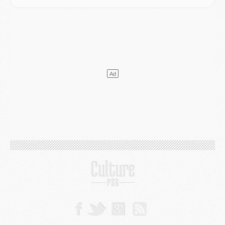
Mercato
- Vu d'Italie, le transfert de Suzuki au PSG est bien engagé
Mercato
- Ferran Torres ne serait pas à vendre, mais...
Europe
- Gros coup dur pour Aston Villa avant de croiser le PSG
DIMANCHE 02 AOÛT
Mercato
- Le transfert de Kolo Muani à la Juventus est officiel
Mercato
- [MAJ] Le PSG a fait une grosse offre à Parme pour Suzuki
Mercato
- Le PSG a envoyé une première offre pour Mika Godts
Club
- Après Pacho, d'autres retours en vue
Mercato
- Changement de dernière minute pour Kolo Muani
SAMEDI 01 AOÛT
Mercato
- L'agent de Mika Godts confirme un accord avec le PSG
Club
- Quels numéros de maillot pour Akliouche et Digne au PSG ?
Match
- Un hommage prévu lors de Brest/PSG
Mercato
- Le PSG et le Barça ont rendez-vous pour Ferran Torres
Mercato
- Guéla Doué dans les listes du PSG
Mercato
- Le transfert de Mika Godts au PSG en bonne voie
VENDREDI 31 JUILLET