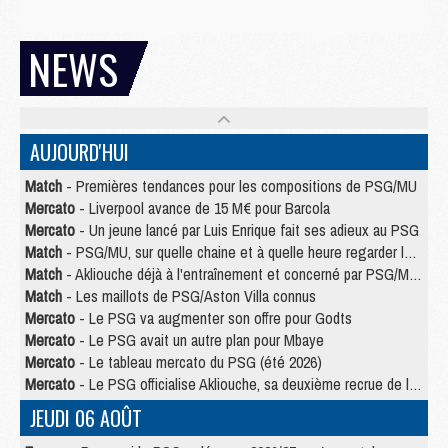
NEWS
AUJOURD'HUI
Match
- Premières tendances pour les compositions de PSG/MU
Mercato
- Liverpool avance de 15 M€ pour Barcola
Mercato
- Un jeune lancé par Luis Enrique fait ses adieux au PSG
Match
- PSG/MU, sur quelle chaine et à quelle heure regarder le match ?
Match
- Akliouche déjà à l'entraînement et concerné par PSG/MU ?
Match
- Les maillots de PSG/Aston Villa connus
Mercato
- Le PSG va augmenter son offre pour Godts
Mercato
- Le PSG avait un autre plan pour Mbaye
Mercato
- Le tableau mercato du PSG (été 2026)
Mercato
- Le PSG officialise Akliouche, sa deuxième recrue de l’été
JEUDI 06 AOÛT