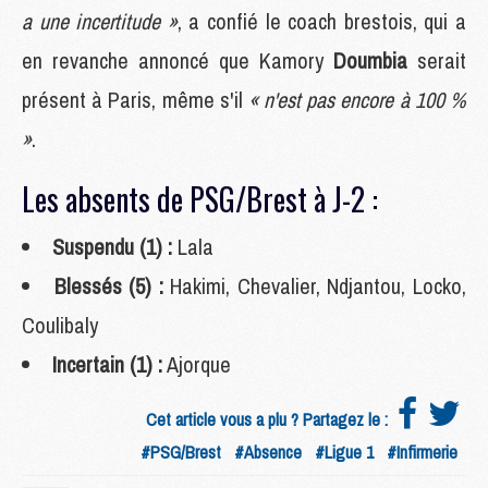
a une incertitude »
, a confié le coach brestois, qui a
en revanche annoncé que Kamory
Doumbia
serait
présent à Paris, même s'il
« n'est pas encore à 100 %
»
.
Les absents de PSG/Brest à J-2 :
Suspendu (1) :
Lala
Blessés (5) :
Hakimi, Chevalier, Ndjantou, Locko,
Coulibaly
Incertain (1) :
Ajorque
Cet article vous a plu ? Partagez le :
#PSG/Brest
#Absence
#Ligue 1
#Infirmerie