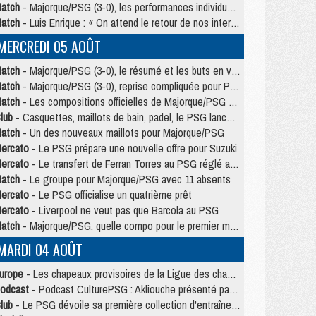
atch
- Majorque/PSG (3-0), les performances individuelles
atch
- Luis Enrique : « On attend le retour de nos internationaux »
MERCREDI 05 AOÛT
atch
- Majorque/PSG (3-0), le résumé et les buts en video
atch
- Majorque/PSG (3-0), reprise compliquée pour Paris
atch
- Les compositions officielles de Majorque/PSG avec Kvara et de nombreux jeunes
lub
- Casquettes, maillots de bain, padel, le PSG lance sa collection été
atch
- Un des nouveaux maillots pour Majorque/PSG
ercato
- Le PSG prépare une nouvelle offre pour Suzuki
ercato
- Le transfert de Ferran Torres au PSG réglé avant le 12 août ?
atch
- Le groupe pour Majorque/PSG avec 11 absents
ercato
- Le PSG officialise un quatrième prêt
ercato
- Liverpool ne veut pas que Barcola au PSG
atch
- Majorque/PSG, quelle compo pour le premier match de la saison 2026/27 ?
MARDI 04 AOÛT
urope
- Les chapeaux provisoires de la Ligue des champions 2026/27
odcast
- Podcast CulturePSG : Akliouche présenté par un fan de Monaco
lub
- Le PSG dévoile sa première collection d'entraînement pour 2026/2027