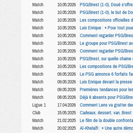
Match
10.05.2026
PSG/Brest (1-0), Doué s'offre 
Match
10.05.2026
PSG/Brest (1-0), le but de D
Match
10.05.2026
Les compositions officielles 
Match
10.05.2026
Luis Enrique : « Pour tout joue
Match
10.05.2026
Comment regarder PSG/Brest 
Match
10.05.2026
Le groupe pour PSG/Brest av
Match
10.05.2026
Comment regarder PSG/Brest
Match
10.05.2026
PSG/Brest, sur quelle chaine 
Match
10.05.2026
Les compositions de PSG/Bre
Match
09.05.2026
Le PSG annonce 6 forfaits fa
Match
09.05.2026
Luis Enrique devant la presse
Match
09.05.2026
Premières tendances pour le
Match
08.05.2026
Déjà 6 absents pour PSG/Bres
Ligue 1
17.04.2026
Comment Lens va gratter deux
Club
15.05.2025
Cadeaux, dessert, van, Brest 
Match
21.02.2025
Le film de la double confront
Match
20.02.2025
Al-Khelaïfi : « Une autre dém