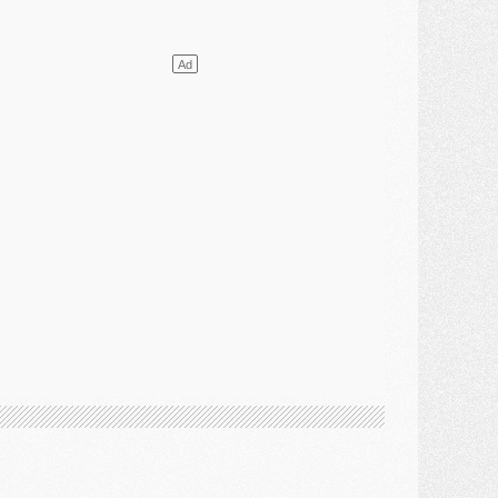
élections
- Ancelotti fait le ménage au Brésil mais veut garder Marquinhos
ercato
- Le statu quo du milieu du PSG se précise
lub
- Le PSG plutôt que la FIFA pour Al-Khelaïfi, poussé par l'UEFA ?
ercato
- Le PSG presserait Ferran Torres de se décider, deux pistes de secours
lub
- Déguisements, shopping, double scouting, Luis Campos dévoile ses méthodes
ercato
- Kroupi retiré du mercato
ercato
- Enfin une avancée dans le transfert d'Akliouche
MERCREDI 29 JUILLET
ercato
- Ferran Torres priorité du PSG, mais ouvert à tout
ercato
- Première offre de Liverpool en approche pour Barcola
ercato
- Le montant du transfert de Kolo Muani se précise, la formule aussi
ercato
- Kolo Muani attendu en Italie, son transfert débloqué
ercato
- Monaco a encore repoussé une offre du PSG pour Akliouche
ercato
- Liverpool presque d'accord avec Barcola, le PSG pas du tout
ercato
- Moment décisif pour le transfert de Kolo Muani
MARDI 28 JUILLET
ercato
- Des intermédiaires ont tenté de relancer Diomande au PSG
lub
- Au moins neuf jeunes conviés à l'entraînement des pros