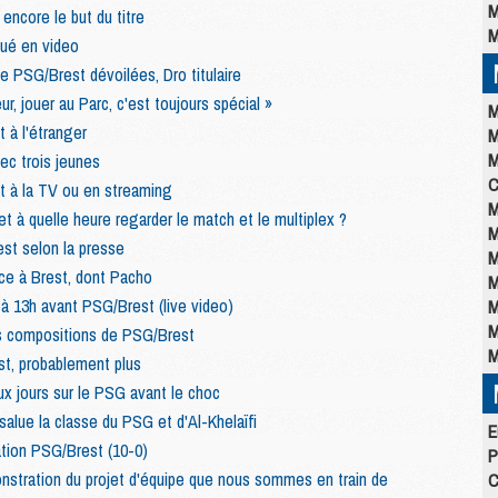
M
encore le but du titre
M
oué en video
de PSG/Brest dévoilées, Dro titulaire
ur, jouer au Parc, c'est toujours spécial »
M
à l'étranger
M
M
ec trois jeunes
C
 à la TV ou en streaming
M
et à quelle heure regarder le match et le multiplex ?
M
st selon la presse
M
ce à Brest, dont Pacho
M
 à 13h avant PSG/Brest (live video)
M
M
s compositions de PSG/Brest
M
t, probablement plus
 jours sur le PSG avant le choc
salue la classe du PSG et d'Al-Khelaïfi
E
ation PSG/Brest (10-0)
P
onstration du projet d'équipe que nous sommes en train de
C