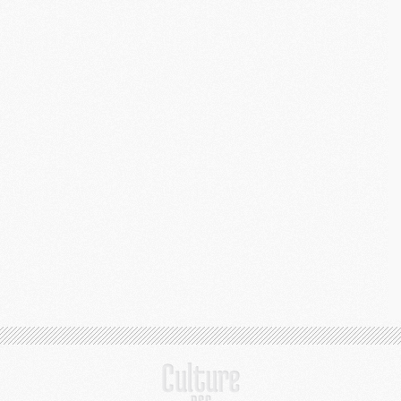
S
M
C
M
C
M
M
M
M
M
M
M
M
M
M
C