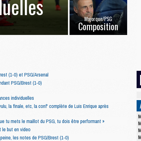
duelles
Majorque/PSG
Composition
est (1-0) et PSG/Arsenal
ndant PSG/Brest (1-0)
nces individuelles
u, la finale, etc, la conf' complète de Luis Enrique après
M
que tu mets le maillot du PSG, tu dois être performant »
M
 le but en video
M
M
 peine, les notes de PSG/Brest (1-0)