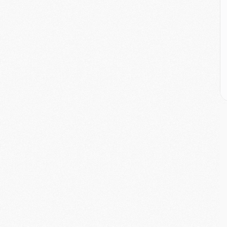
M
M
C
M
M
C
M
M
M
M
M
M
C
C
M