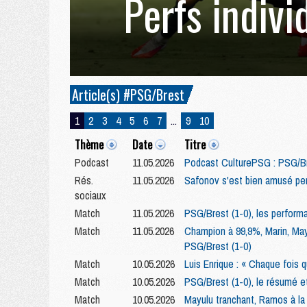
Perfs indivi
Article(s) #PSG/Brest
1
2
3
4
5
6
7
...
9
10
Thème
Date
Titre
Podcast
11.05.2026
Podcast CulturePSG : PSG/Br
Rés.
11.05.2026
Safonov s'est bien amusé pe
sociaux
Match
11.05.2026
PSG/Brest (1-0), les performa
Match
11.05.2026
Champion à 99,9%, Marin, Mayul
PSG/Brest (1-0)
Match
10.05.2026
Luis Enrique : « Chaque fois 
Match
10.05.2026
PSG/Brest (1-0), le résumé et
Match
10.05.2026
Mayulu tranchant, Ramos à la