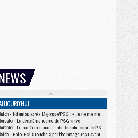
NEWS
AUJOURD'HUI
atch
- Ndjantou après Majorque/PSG : « Je ne me mets pas de plafond »
ercato
- La deuxième recrue du PSG arrive
ercato
- Ferran Torres aurait enfin tranché entre le PSG et le Barça
atch
- Rafel Pol « touché » par l'hommage reçu avant Majorque/PSG