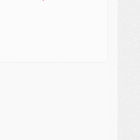
ercato
- [MAJ] Le PSG a fait une grosse offre à Parme pour Suzuki
ercato
- Le PSG a envoyé une première offre pour Mika Godts
lub
- Après Pacho, d'autres retours en vue
ercato
- Changement de dernière minute pour Kolo Muani
SAMEDI 01 AOÛT
ercato
- L'agent de Mika Godts confirme un accord avec le PSG
lub
- Quels numéros de maillot pour Akliouche et Digne au PSG ?
atch
- Un hommage prévu lors de Brest/PSG
ercato
- Le PSG et le Barça ont rendez-vous pour Ferran Torres
ercato
- Guéla Doué dans les listes du PSG
ercato
- Le transfert de Mika Godts au PSG en bonne voie
VENDREDI 31 JUILLET
atch
- Un diffuseur annoncé pour les deux premiers matchs amicaux du PSG
ercato
- Le transfert d'Akliouche au PSG bouclé, le montant se précise
lub
- Un retour majeur dans le groupe du PSG
lub
- [MAJ] Ndjantou et deux jeunes du PSG annoncés dans un tournoi U21
ercato
- L'étonnante piste Suzuki confirmée et onéreuse
JEUDI 30 JUILLET