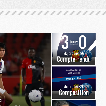
Majorque/PSG
Compte-rendu
Majorque/PSG
Composition
G