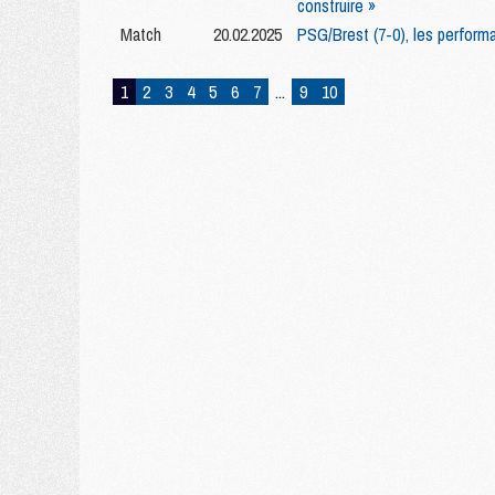
construire »
Match
20.02.2025
PSG/Brest (7-0), les performa
1
2
3
4
5
6
7
...
9
10