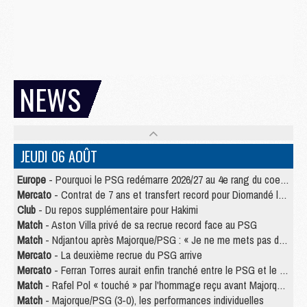
NEWS
JEUDI 06 AOÛT
Europe
- Pourquoi le PSG redémarre 2026/27 au 4e rang du coefficient UEFA
Mercato
- Contrat de 7 ans et transfert record pour Diomandé loin du PSG
Club
- Du repos supplémentaire pour Hakimi
Match
- Aston Villa privé de sa recrue record face au PSG
Match
- Ndjantou après Majorque/PSG : « Je ne me mets pas de plafond »
Mercato
- La deuxième recrue du PSG arrive
Mercato
- Ferran Torres aurait enfin tranché entre le PSG et le Barça
Match
- Rafel Pol « touché » par l'hommage reçu avant Majorque/PSG
Match
- Majorque/PSG (3-0), les performances individuelles