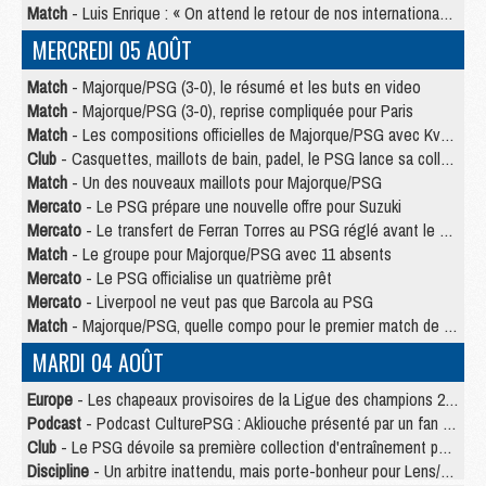
Match
- Luis Enrique : « On attend le retour de nos internationaux »
MERCREDI 05 AOÛT
Match
- Majorque/PSG (3-0), le résumé et les buts en video
Match
- Majorque/PSG (3-0), reprise compliquée pour Paris
Match
- Les compositions officielles de Majorque/PSG avec Kvara et de nombreux jeunes
Club
- Casquettes, maillots de bain, padel, le PSG lance sa collection été
Match
- Un des nouveaux maillots pour Majorque/PSG
Mercato
- Le PSG prépare une nouvelle offre pour Suzuki
Mercato
- Le transfert de Ferran Torres au PSG réglé avant le 12 août ?
Match
- Le groupe pour Majorque/PSG avec 11 absents
Mercato
- Le PSG officialise un quatrième prêt
Mercato
- Liverpool ne veut pas que Barcola au PSG
Match
- Majorque/PSG, quelle compo pour le premier match de la saison 2026/27 ?
MARDI 04 AOÛT
Europe
- Les chapeaux provisoires de la Ligue des champions 2026/27
Podcast
- Podcast CulturePSG : Akliouche présenté par un fan de Monaco
Club
- Le PSG dévoile sa première collection d'entraînement pour 2026/2027
Discipline
- Un arbitre inattendu, mais porte-bonheur pour Lens/PSG