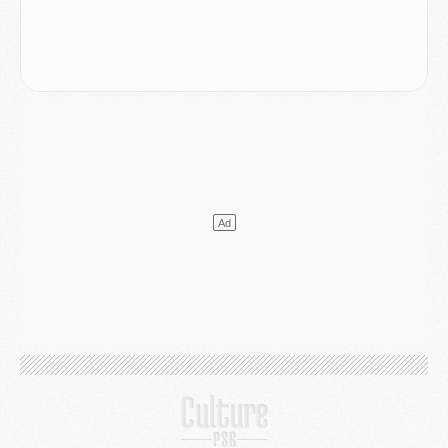
Mercato
- Le PSG a envoyé une première offre pour Mika Godts
Club
- Après Pacho, d'autres retours en vue
Mercato
- Changement de dernière minute pour Kolo Muani
SAMEDI 01 AOÛT
Mercato
- L'agent de Mika Godts confirme un accord avec le PSG
Club
- Quels numéros de maillot pour Akliouche et Digne au PSG ?
Match
- Un hommage prévu lors de Brest/PSG
Mercato
- Le PSG et le Barça ont rendez-vous pour Ferran Torres
Mercato
- Guéla Doué dans les listes du PSG
Mercato
- Le transfert de Mika Godts au PSG en bonne voie
VENDREDI 31 JUILLET
Match
- Un diffuseur annoncé pour les deux premiers matchs amicaux du PSG
Mercato
- Le transfert d'Akliouche au PSG bouclé, le montant se précise
Club
- Un retour majeur dans le groupe du PSG
Club
- [MAJ] Ndjantou et deux jeunes du PSG annoncés dans un tournoi U21
Mercato
- L'étonnante piste Suzuki confirmée et onéreuse
JEUDI 30 JUILLET