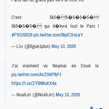
C'est 5k5�5�5�5�5�
5k5�5�5� qui d�livre tout le Parc !
#PSGSB29
pic.twitter.com/8iplCX4zaY
— L1+ (@ligue1plus)
May 10, 2026
J’ai vraiment vu Neymar en Doué la
pic.twitter.com/AcZXkPIbFt
https://t.co/ZYBMIuKX4a
— NoahJrr (@NoahJrr)
May 10, 2026