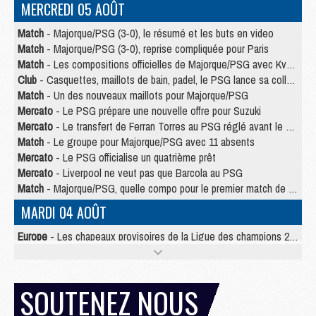
MERCREDI 05 AOÛT
Match
- Majorque/PSG (3-0), le résumé et les buts en video
Match
- Majorque/PSG (3-0), reprise compliquée pour Paris
Match
- Les compositions officielles de Majorque/PSG avec Kvara et de nombreux jeunes
Club
- Casquettes, maillots de bain, padel, le PSG lance sa collection été
Match
- Un des nouveaux maillots pour Majorque/PSG
Mercato
- Le PSG prépare une nouvelle offre pour Suzuki
Mercato
- Le transfert de Ferran Torres au PSG réglé avant le 12 août ?
Match
- Le groupe pour Majorque/PSG avec 11 absents
Mercato
- Le PSG officialise un quatrième prêt
Mercato
- Liverpool ne veut pas que Barcola au PSG
Match
- Majorque/PSG, quelle compo pour le premier match de la saison 2026/27 ?
MARDI 04 AOÛT
Europe
- Les chapeaux provisoires de la Ligue des champions 2026/27
Podcast
- Podcast CulturePSG : Akliouche présenté par un fan de Monaco
Club
- Le PSG dévoile sa première collection d'entraînement pour 2026/2027
Discipline
- Un arbitre inattendu, mais porte-bonheur pour Lens/PSG
SOUTENEZ NOUS
Match
- Majorque/PSG, sur quelle chaine et à quelle heure regarder le match ?
Mercato
- Le plan du PSG pour Suzuki et Chevalier se précise