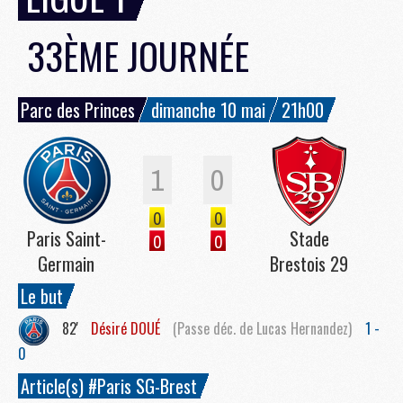
33ÈME JOURNÉE
Parc des Princes
dimanche 10 mai
21h00
1
0
0
0
Paris Saint-
Stade
0
0
Germain
Brestois 29
Le but
82'
Désiré
DOUÉ
(Passe déc. de Lucas Hernandez)
1 -
0
Article(s) #Paris SG-Brest