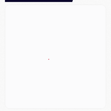
Mercato
- Le tableau mercato du PSG (été 2026)
Mercato
- L'Ajax refuse la première offre du PSG pour Godts
Mercato
- Le PSG veut accélérer, Ferran Torres temporise
Mercato
- Liverpool encore très loin du compte pour Barcola
LUNDI 03 AOÛT
Match
- Podcast CulturePSG : Mercato (Godts, Suzuki, Akliouche, Barcola, etc)
Mercato
- L'Ajax attend bien plus de 45M pour Mika Godts
Club
- Quatre retours importants dans le groupe du PSG, et un plus discret
Mercato
- Ayari file en Ligue 2
Club
- Le PSG s'associe avec un géant de la tech
Mercato
- Vu d'Italie, le transfert de Suzuki au PSG est bien engagé
Mercato
- Ferran Torres ne serait pas à vendre, mais...
Europe
- Gros coup dur pour Aston Villa avant de croiser le PSG
DIMANCHE 02 AOÛT
Mercato
- Le transfert de Kolo Muani à la Juventus est officiel
Mercato
- [MAJ] Le PSG a fait une grosse offre à Parme pour Suzuki
Mercato
- Le PSG a envoyé une première offre pour Mika Godts
Club
- Après Pacho, d'autres retours en vue