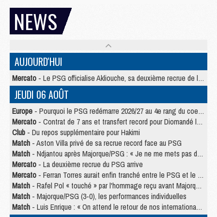
NEWS
AUJOURD'HUI
Mercato
- Le PSG officialise Akliouche, sa deuxième recrue de l’été
JEUDI 06 AOÛT
Europe
- Pourquoi le PSG redémarre 2026/27 au 4e rang du coefficient UEFA
Mercato
- Contrat de 7 ans et transfert record pour Diomandé loin du PSG
Club
- Du repos supplémentaire pour Hakimi
Match
- Aston Villa privé de sa recrue record face au PSG
Match
- Ndjantou après Majorque/PSG : « Je ne me mets pas de plafond »
Mercato
- La deuxième recrue du PSG arrive
Mercato
- Ferran Torres aurait enfin tranché entre le PSG et le Barça
Match
- Rafel Pol « touché » par l'hommage reçu avant Majorque/PSG
Match
- Majorque/PSG (3-0), les performances individuelles
Match
- Luis Enrique : « On attend le retour de nos internationaux »