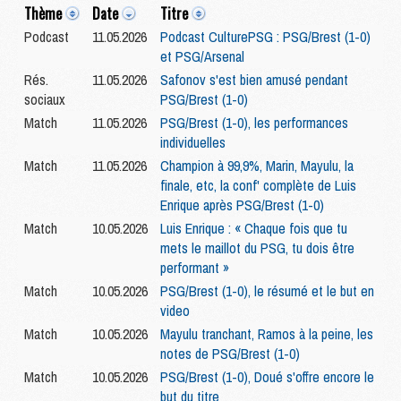
Thème
Date
Titre
Podcast
11.05.2026
Podcast CulturePSG : PSG/Brest (1-0)
et PSG/Arsenal
Rés.
11.05.2026
Safonov s'est bien amusé pendant
sociaux
PSG/Brest (1-0)
Match
11.05.2026
PSG/Brest (1-0), les performances
individuelles
Match
11.05.2026
Champion à 99,9%, Marin, Mayulu, la
finale, etc, la conf' complète de Luis
Enrique après PSG/Brest (1-0)
Match
10.05.2026
Luis Enrique : « Chaque fois que tu
mets le maillot du PSG, tu dois être
performant »
Match
10.05.2026
PSG/Brest (1-0), le résumé et le but en
video
Match
10.05.2026
Mayulu tranchant, Ramos à la peine, les
notes de PSG/Brest (1-0)
Match
10.05.2026
PSG/Brest (1-0), Doué s'offre encore le
but du titre