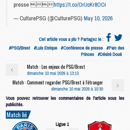
presse 
https://t.co/OrUcKr8OOi
— CulturePSG (@CulturePSG)
May 10, 2026
Cet article vous a plu ? Partagez le :
#PSG/Brest
#Luis Enrique
#Conférence de presse
#Parc des
Princes
#Désiré Doué
Match : Les enjeux de PSG/Brest
dimanche 10 mai 2026 à 13:13
Match : Comment regarder PSG/Brest à l'étranger
dimanche 10 mai 2026 à 10:30
Vous pouvez retrouver les commentaires de l'article sous les
publicités.
Match lié
Ligue 1