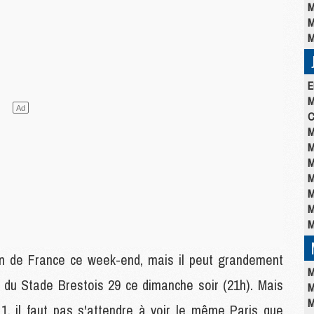
M
M
M
E
M
C
M
M
M
M
M
M
M
n de France ce week-end, mais il peut grandement
M
n du Stade Brestois 29 ce dimanche soir (21h). Mais
M
M
1, il faut pas s'attendre à voir le même Paris que