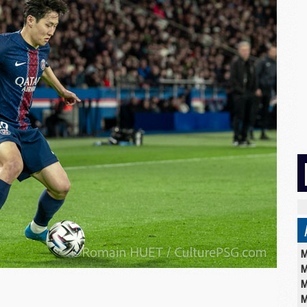
M
M
M
M