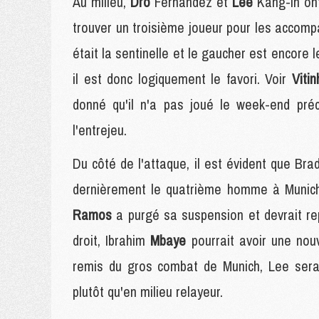
Au milieu,
Dro
Fernandez et
Lee
Kang-in ont
trouver un troisième joueur pour les accom
était la sentinelle et le gaucher est encore l
il est donc logiquement le favori. Voir
Viti
donné qu'il n'a pas joué le week-end préc
l'entrejeu.
Du côté de l'attaque, il est évident que Bra
dernièrement le quatrième homme à Munich,
Ramos
a purgé sa suspension et devrait rep
droit, Ibrahim
Mbaye
pourrait avoir une nou
remis du gros combat de Munich, Lee serai
plutôt qu'en milieu relayeur.