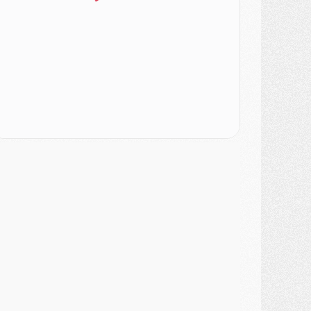
atch
- Podcast CulturePSG : Mercato (Godts, Suzuki, Akliouche, Barcola, etc)
ercato
- L'Ajax attend bien plus de 45M pour Mika Godts
lub
- Quatre retours importants dans le groupe du PSG, et un plus discret
ercato
- Ayari file en Ligue 2
lub
- Le PSG s'associe avec un géant de la tech
ercato
- Vu d'Italie, le transfert de Suzuki au PSG est bien engagé
ercato
- Ferran Torres ne serait pas à vendre, mais...
urope
- Gros coup dur pour Aston Villa avant de croiser le PSG
DIMANCHE 02 AOÛT
ercato
- Le transfert de Kolo Muani à la Juventus est officiel
ercato
- [MAJ] Le PSG a fait une grosse offre à Parme pour Suzuki
ercato
- Le PSG a envoyé une première offre pour Mika Godts
lub
- Après Pacho, d'autres retours en vue
ercato
- Changement de dernière minute pour Kolo Muani
SAMEDI 01 AOÛT
ercato
- L'agent de Mika Godts confirme un accord avec le PSG
lub
- Quels numéros de maillot pour Akliouche et Digne au PSG ?
atch
- Un hommage prévu lors de Brest/PSG