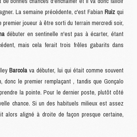
 de bonnes chances d'enchaîner et il va donc falloir
M
pagner. La semaine précédente, c'est Fabian
Ruiz
qui
M
M
e premier joueur à être sorti du terrain mercredi soir,
nha
débuter en sentinelle n'est pas à écarter, étant
M
édent, mais cela ferait trois frêles gabarits dans
M
C
C
M
dley
Barcola
va débuter, lui qui était comme souvent
 donc le premier remplaçant , tandis que Gonçalo
S
rendre la pointe. Pour le dernier poste, plutôt côté
M
C
velle chance. Si un des habituels milieux est assez
M
t alors aligné à droite de façon presque certaine,
C
M
M