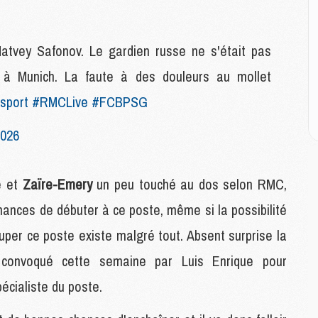
M
M
C
Matvey Safonov. Le gardien russe ne s'était pas
M
é à Munich. La faute à des douleurs au mollet
C
M
port
#RMCLive
#FCBPSG
M
E
2026
M
sé et
Zaïre-Emery
un peu touché au dos selon RMC,
M
M
chances de débuter à ce poste, même si la possibilité
C
uper ce poste existe malgré tout. Absent surprise la
M
convoqué cette semaine par Luis Enrique pour
écialiste du poste.
M
C
M