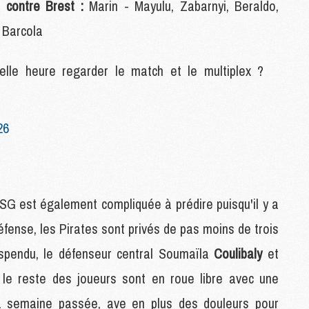
 contre Brest :
Marin - Mayulu, Zabarnyi, Beraldo,
M
 Barcola
M
M
uelle heure regarder le match et le multiplex ?
M
M
M
M
26
M
C
M
PSG est également compliquée à prédire puisqu'il y a
M
F
fense, les Pirates sont privés de pas moins de trois
C
spendu, le défenseur central Soumaïla
Coulibaly
et
M
 le reste des joueurs sont en roue libre avec une
a semaine passée, ave en plus des douleurs pour
P