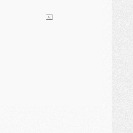
ercato
- Le PSG et le Barça ont rendez-vous pour Ferran Torres
ercato
- Guéla Doué dans les listes du PSG
ercato
- Le transfert de Mika Godts au PSG en bonne voie
VENDREDI 31 JUILLET
atch
- Un diffuseur annoncé pour les deux premiers matchs amicaux du PSG
ercato
- Le transfert d'Akliouche au PSG bouclé, le montant se précise
lub
- Un retour majeur dans le groupe du PSG
lub
- [MAJ] Ndjantou et deux jeunes du PSG annoncés dans un tournoi U21
ercato
- L'étonnante piste Suzuki confirmée et onéreuse
JEUDI 30 JUILLET
élections
- Ancelotti fait le ménage au Brésil mais veut garder Marquinhos
ercato
- Le statu quo du milieu du PSG se précise
lub
- Le PSG plutôt que la FIFA pour Al-Khelaïfi, poussé par l'UEFA ?
ercato
- Le PSG presserait Ferran Torres de se décider, deux pistes de secours
lub
- Déguisements, shopping, double scouting, Luis Campos dévoile ses méthodes
ercato
- Kroupi retiré du mercato
ercato
- Enfin une avancée dans le transfert d'Akliouche