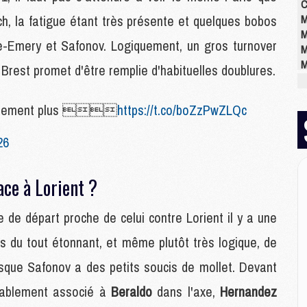
C
ch, la fatigue étant très présente et quelques bobos
M
M
-Emery et Safonov. Logiquement, un gros turnover
M
M
Brest promet d'être remplie d'habituelles doublures.
M
M
bablement plus 
https://t.co/boZzPwZLQc
M
26
E
P
ce à Lorient ?
C
D
e de départ proche de celui contre Lorient il y a une
M
M
as du tout étonnant, et même plutôt très logique, de
M
M
isque Safonov a des petits soucis de mollet. Devant
M
obablement associé à
Beraldo
dans l'axe,
Hernandez