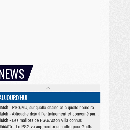
NEWS
AUJOURD'HUI
atch
- PSG/MU, sur quelle chaine et à quelle heure regarder le match ?
atch
- Akliouche déjà à l'entraînement et concerné par PSG/MU ?
atch
- Les maillots de PSG/Aston Villa connus
ercato
- Le PSG va augmenter son offre pour Godts