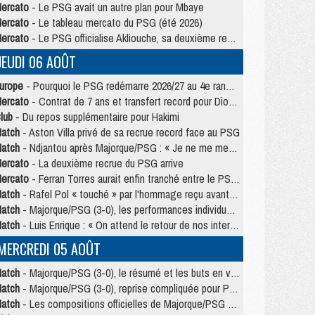
ercato
- Le PSG avait un autre plan pour Mbaye
ercato
- Le tableau mercato du PSG (été 2026)
ercato
- Le PSG officialise Akliouche, sa deuxième recrue de l’été
JEUDI 06 AOÛT
urope
- Pourquoi le PSG redémarre 2026/27 au 4e rang du coefficient UEFA
ercato
- Contrat de 7 ans et transfert record pour Diomandé loin du PSG
lub
- Du repos supplémentaire pour Hakimi
atch
- Aston Villa privé de sa recrue record face au PSG
atch
- Ndjantou après Majorque/PSG : « Je ne me mets pas de plafond »
ercato
- La deuxième recrue du PSG arrive
ercato
- Ferran Torres aurait enfin tranché entre le PSG et le Barça
atch
- Rafel Pol « touché » par l'hommage reçu avant Majorque/PSG
atch
- Majorque/PSG (3-0), les performances individuelles
atch
- Luis Enrique : « On attend le retour de nos internationaux »
MERCREDI 05 AOÛT
atch
- Majorque/PSG (3-0), le résumé et les buts en video
atch
- Majorque/PSG (3-0), reprise compliquée pour Paris
atch
- Les compositions officielles de Majorque/PSG avec Kvara et de nombreux jeunes