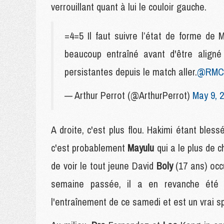
verrouillant quant à lui le couloir gauche.
=4=5 Il faut suivre l’état de forme de 
beaucoup entraîné avant d'être align
persistantes depuis le match aller.
@RMCs
— Arthur Perrot (@ArthurPerrot)
May 9, 
A droite, c'est plus flou. Hakimi étant bles
c'est probablement
Mayulu
qui a le plus de 
de voir le tout jeune David
Boly
(17 ans) occ
semaine passée, il a en revanche été 
l'entraînement de ce samedi et est un vrai sp