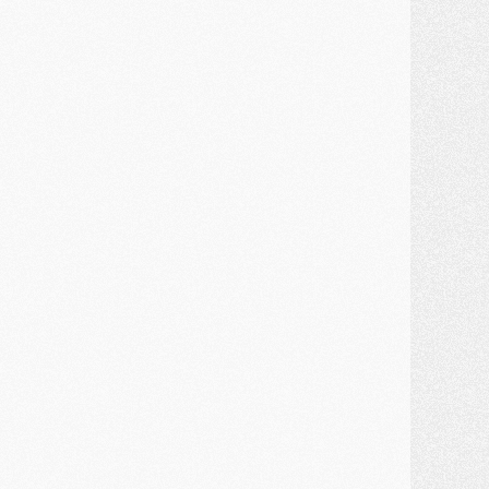
MERCREDI 29 JUILLET
ercato
- Ferran Torres priorité du PSG, mais ouvert à tout
ercato
- Première offre de Liverpool en approche pour Barcola
ercato
- Le montant du transfert de Kolo Muani se précise, la formule aussi
ercato
- Kolo Muani attendu en Italie, son transfert débloqué
ercato
- Monaco a encore repoussé une offre du PSG pour Akliouche
ercato
- Liverpool presque d'accord avec Barcola, le PSG pas du tout
ercato
- Moment décisif pour le transfert de Kolo Muani
MARDI 28 JUILLET
ercato
- Des intermédiaires ont tenté de relancer Diomande au PSG
lub
- Au moins neuf jeunes conviés à l'entraînement des pros
ercato
- Une partie du communiqué du PSG sur Diomande expliquée
ercato
- Barcola futur plus gros transfert de l'été ?
ormation
- Retour sur la saison des U17 du PSG en 7 chiffres clés
lub
- Le PSG connaît ses premiers matches de septembre
ercato
- Un troisième prêt bouclé par le PSG
LUNDI 27 JUILLET
odcast
- Podcast CulturePSG à 22h : Mercato (Barcola, Diomande, etc)