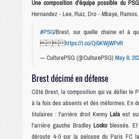
Une composition d'équipe possible du PSG
Hernandez - Lee, Ruiz, Dro - Mbaye, Ramos,
#PSG
/Brest, sur quelle chaine et à q

https://t.co/Qi5KWjWPvR
— CulturePSG (@CulturePSG)
May 8, 20
Brest décimé en défense
Côté Brest, la composition qui va défier le 
à la fois des absents et des méformes. En dé
titulaires : l'arrière droit Kenny
Lala
est su
l'arrière gauche Bradley
Locko
blessés. Et
déroute 4-0 sur la pelouse du Paris FC l