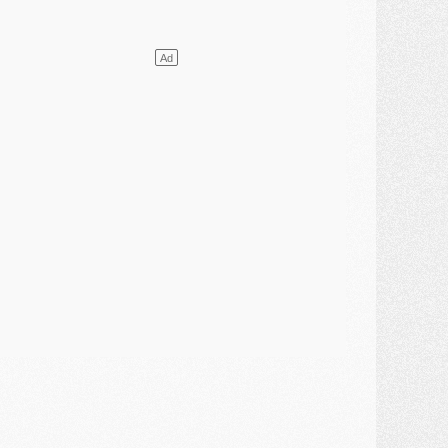
ercato
- Changement de dernière minute pour Kolo Muani
SAMEDI 01 AOÛT
ercato
- L'agent de Mika Godts confirme un accord avec le PSG
lub
- Quels numéros de maillot pour Akliouche et Digne au PSG ?
atch
- Un hommage prévu lors de Brest/PSG
ercato
- Le PSG et le Barça ont rendez-vous pour Ferran Torres
ercato
- Guéla Doué dans les listes du PSG
ercato
- Le transfert de Mika Godts au PSG en bonne voie
VENDREDI 31 JUILLET
atch
- Un diffuseur annoncé pour les deux premiers matchs amicaux du PSG
ercato
- Le transfert d'Akliouche au PSG bouclé, le montant se précise
lub
- Un retour majeur dans le groupe du PSG
lub
- [MAJ] Ndjantou et deux jeunes du PSG annoncés dans un tournoi U21
ercato
- L'étonnante piste Suzuki confirmée et onéreuse
JEUDI 30 JUILLET
élections
- Ancelotti fait le ménage au Brésil mais veut garder Marquinhos
ercato
- Le statu quo du milieu du PSG se précise