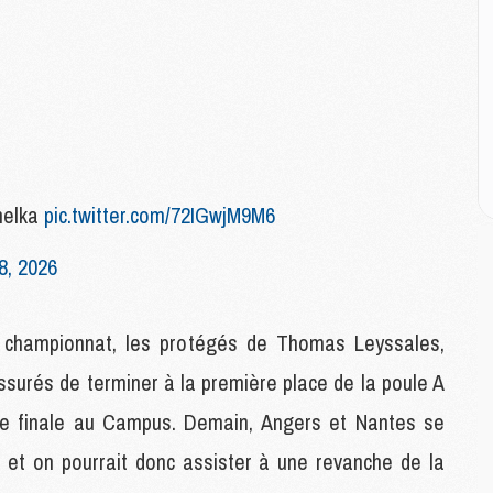
M
M
M
M
M
M
M
nelka
pic.twitter.com/72IGwjM9M6
C
M
8, 2026
C
M
M
 championnat, les protégés de Thomas Leyssales,
E
assurés de terminer à la première place de la poule A
M
t de finale au Campus. Demain, Angers et Nantes se
M
C et on pourrait donc assister à une revanche de la
M
C