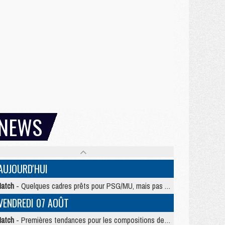
NEWS
AUJOURD'HUI
atch
- Quelques cadres prêts pour PSG/MU, mais pas Akliouche ?
VENDREDI 07 AOÛT
atch
- Premières tendances pour les compositions de PSG/MU