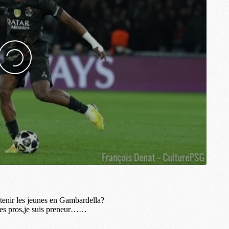
C
M
C
M
M
M
M
M
M
M
M
M
M
C
M
M