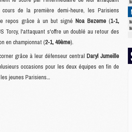
M
cours de la première demi-heure, les Parisiens
 le repos grâce à un but signé
Noa Bezeme
(
1-1,
M
M
US Torcy, l'attaquant s'offre un doublé au retour des
M
son en championnat (
2-1, 49ème
).
C
M
M
r corner grâce à leur défenseur central
Daryl Jumeille
M
plusieurs occasions pour les deux équipes en fin de
M
M
 les jeunes Parisiens...
M
M
E
P
C
D