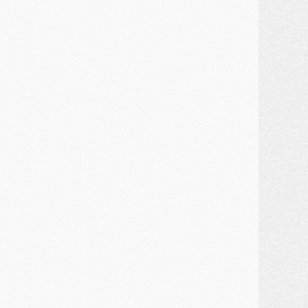
lub
- Le PSG plutôt que la FIFA pour Al-Khelaïfi, poussé par l'UEFA ?
ercato
- Le PSG presserait Ferran Torres de se décider, deux pistes de secours
lub
- Déguisements, shopping, double scouting, Luis Campos dévoile ses méthodes
ercato
- Kroupi retiré du mercato
ercato
- Enfin une avancée dans le transfert d'Akliouche
MERCREDI 29 JUILLET
ercato
- Ferran Torres priorité du PSG, mais ouvert à tout
ercato
- Première offre de Liverpool en approche pour Barcola
ercato
- Le montant du transfert de Kolo Muani se précise, la formule aussi
ercato
- Kolo Muani attendu en Italie, son transfert débloqué
ercato
- Monaco a encore repoussé une offre du PSG pour Akliouche
ercato
- Liverpool presque d'accord avec Barcola, le PSG pas du tout
ercato
- Moment décisif pour le transfert de Kolo Muani
MARDI 28 JUILLET
ercato
- Des intermédiaires ont tenté de relancer Diomande au PSG
lub
- Au moins neuf jeunes conviés à l'entraînement des pros
ercato
- Une partie du communiqué du PSG sur Diomande expliquée
ercato
- Barcola futur plus gros transfert de l'été ?