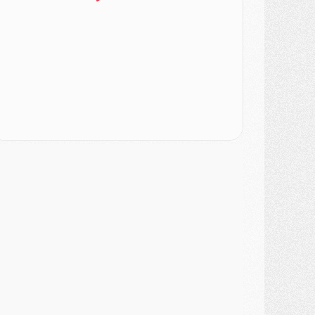
atch
- Majorque/PSG, sur quelle chaine et à quelle heure regarder le match ?
ercato
- Le plan du PSG pour Suzuki et Chevalier se précise
ercato
- L'Ajax refuse la première offre du PSG pour Godts
ercato
- Le PSG veut accélérer, Ferran Torres temporise
ercato
- Liverpool encore très loin du compte pour Barcola
LUNDI 03 AOÛT
atch
- Podcast CulturePSG : Mercato (Godts, Suzuki, Akliouche, Barcola, etc)
ercato
- L'Ajax attend bien plus de 45M pour Mika Godts
lub
- Quatre retours importants dans le groupe du PSG, et un plus discret
ercato
- Ayari file en Ligue 2
lub
- Le PSG s'associe avec un géant de la tech
ercato
- Vu d'Italie, le transfert de Suzuki au PSG est bien engagé
ercato
- Ferran Torres ne serait pas à vendre, mais...
urope
- Gros coup dur pour Aston Villa avant de croiser le PSG
DIMANCHE 02 AOÛT
ercato
- Le transfert de Kolo Muani à la Juventus est officiel
ercato
- [MAJ] Le PSG a fait une grosse offre à Parme pour Suzuki
ercato
- Le PSG a envoyé une première offre pour Mika Godts
lub
- Après Pacho, d'autres retours en vue