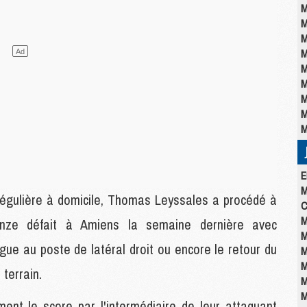
M
M
M
M
M
M
M
M
M
E
M
 régulière à domicile, Thomas Leyssales a procédé à
C
M
onze défait à Amiens la semaine dernière avec
M
gue au poste de latéral droit ou encore le retour du
M
M
terrain.
M
M
ent le score par l'intermédiaire de leur attaquant