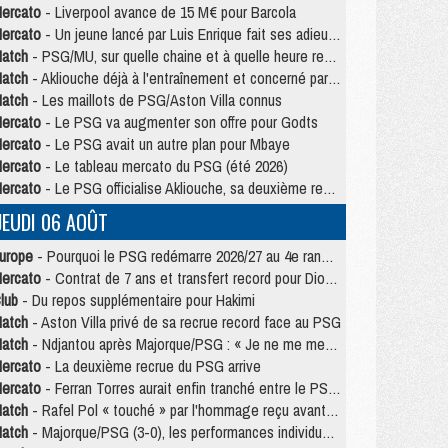
ercato
- Liverpool avance de 15 M€ pour Barcola
ercato
- Un jeune lancé par Luis Enrique fait ses adieux au PSG
atch
- PSG/MU, sur quelle chaine et à quelle heure regarder le match ?
atch
- Akliouche déjà à l'entraînement et concerné par PSG/MU ?
atch
- Les maillots de PSG/Aston Villa connus
ercato
- Le PSG va augmenter son offre pour Godts
ercato
- Le PSG avait un autre plan pour Mbaye
ercato
- Le tableau mercato du PSG (été 2026)
ercato
- Le PSG officialise Akliouche, sa deuxième recrue de l’été
JEUDI 06 AOÛT
urope
- Pourquoi le PSG redémarre 2026/27 au 4e rang du coefficient UEFA
ercato
- Contrat de 7 ans et transfert record pour Diomandé loin du PSG
lub
- Du repos supplémentaire pour Hakimi
atch
- Aston Villa privé de sa recrue record face au PSG
atch
- Ndjantou après Majorque/PSG : « Je ne me mets pas de plafond »
ercato
- La deuxième recrue du PSG arrive
ercato
- Ferran Torres aurait enfin tranché entre le PSG et le Barça
atch
- Rafel Pol « touché » par l'hommage reçu avant Majorque/PSG
atch
- Majorque/PSG (3-0), les performances individuelles