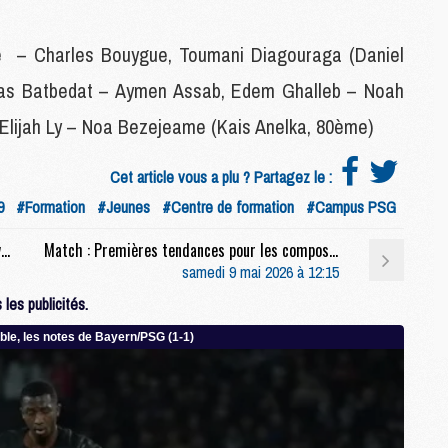
M
ne – Charles Bouygue, Toumani Diagouraga (Daniel
cas Batbedat – Aymen Assab, Edem Ghalleb – Noah
M
C
 Elijah Ly – Noa Bezejeame (Kais Anelka, 80ème)
M
M
M
Cet article vous a plu ? Partagez le :
M
9
#Formation
#Jeunes
#Centre de formation
#Campus PSG
Match : Luis Enrique devant la presse à 13h avant PSG/Brest (live video)
Match : Premières tendances pour les compositions de PSG/Brest
M
samedi 9 mai 2026 à 12:15
M
les publicités.
C
C
M
S
M