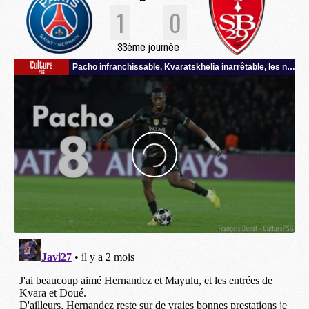
1
0
33ème journée