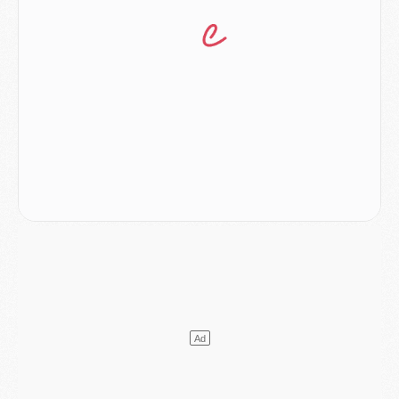
Club
- Quatre retours importants dans le groupe du PSG, et un plus discret
Mercato
- Ayari file en Ligue 2
Club
- Le PSG s'associe avec un géant de la tech
Mercato
- Vu d'Italie, le transfert de Suzuki au PSG est bien engagé
Mercato
- Ferran Torres ne serait pas à vendre, mais...
Europe
- Gros coup dur pour Aston Villa avant de croiser le PSG
DIMANCHE 02 AOÛT
Mercato
- Le transfert de Kolo Muani à la Juventus est officiel
Mercato
- [MAJ] Le PSG a fait une grosse offre à Parme pour Suzuki
Mercato
- Le PSG a envoyé une première offre pour Mika Godts
Club
- Après Pacho, d'autres retours en vue
Mercato
- Changement de dernière minute pour Kolo Muani
SAMEDI 01 AOÛT
Mercato
- L'agent de Mika Godts confirme un accord avec le PSG
Club
- Quels numéros de maillot pour Akliouche et Digne au PSG ?
Match
- Un hommage prévu lors de Brest/PSG
Mercato
- Le PSG et le Barça ont rendez-vous pour Ferran Torres
Mercato
- Guéla Doué dans les listes du PSG