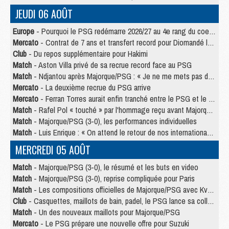
JEUDI 06 AOÛT
Europe
- Pourquoi le PSG redémarre 2026/27 au 4e rang du coefficient UEFA
Mercato
- Contrat de 7 ans et transfert record pour Diomandé loin du PSG
Club
- Du repos supplémentaire pour Hakimi
Match
- Aston Villa privé de sa recrue record face au PSG
Match
- Ndjantou après Majorque/PSG : « Je ne me mets pas de plafond »
Mercato
- La deuxième recrue du PSG arrive
Mercato
- Ferran Torres aurait enfin tranché entre le PSG et le Barça
Match
- Rafel Pol « touché » par l'hommage reçu avant Majorque/PSG
Match
- Majorque/PSG (3-0), les performances individuelles
Match
- Luis Enrique : « On attend le retour de nos internationaux »
MERCREDI 05 AOÛT
Match
- Majorque/PSG (3-0), le résumé et les buts en video
Match
- Majorque/PSG (3-0), reprise compliquée pour Paris
Match
- Les compositions officielles de Majorque/PSG avec Kvara et de nombreux jeunes
Club
- Casquettes, maillots de bain, padel, le PSG lance sa collection été
Match
- Un des nouveaux maillots pour Majorque/PSG
Mercato
- Le PSG prépare une nouvelle offre pour Suzuki