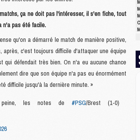
M
M
atchs, ça ne doit pas l'intéresser, il s'en fiche, tout
M
C
a n'a pas été facile.
M
M
e pense qu'on a démarré le match de manière positive,
M
après, c'est toujours difficile d'attaquer une équipe
M
M
t qui défendait très bien. On n'a eu aucune chance
M
M
ablement dire que son équipe n'a pas eu énormément
é difficile jusqu'à la dernière minute. »
E
P
a peine, les notes de
#PSG
/Brest (1-0)
C
D
M
M
026
M