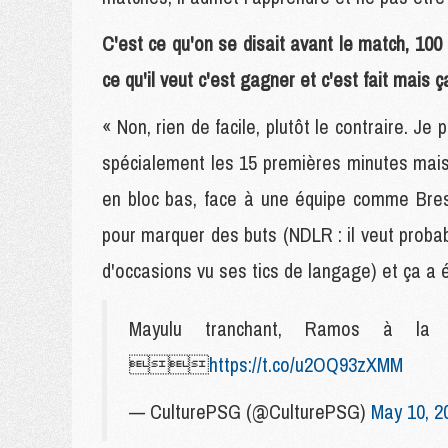
C'est ce qu'on se disait avant le match, 100 m
ce qu'il veut c'est gagner et c'est fait mais ç
« Non, rien de facile, plutôt le contraire. J
spécialement les 15 premières minutes mais, 
en bloc bas, face à une équipe comme Bres
pour marquer des buts (NDLR : il veut prob
d'occasions vu ses tics de langage) et ça a ét
Mayulu tranchant, Ramos à l

https://t.co/u2OQ93zXMM
— CulturePSG (@CulturePSG)
May 10, 2