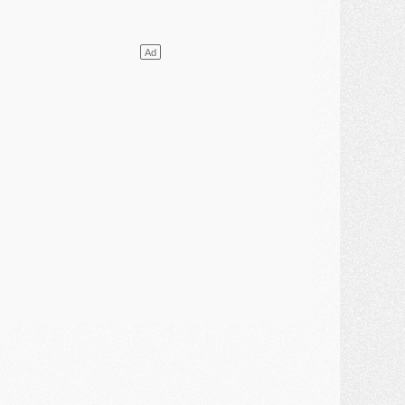
ercato
- L'agent de Mika Godts confirme un accord avec le PSG
lub
- Quels numéros de maillot pour Akliouche et Digne au PSG ?
atch
- Un hommage prévu lors de Brest/PSG
ercato
- Le PSG et le Barça ont rendez-vous pour Ferran Torres
ercato
- Guéla Doué dans les listes du PSG
ercato
- Le transfert de Mika Godts au PSG en bonne voie
VENDREDI 31 JUILLET
atch
- Un diffuseur annoncé pour les deux premiers matchs amicaux du PSG
ercato
- Le transfert d'Akliouche au PSG bouclé, le montant se précise
lub
- Un retour majeur dans le groupe du PSG
lub
- [MAJ] Ndjantou et deux jeunes du PSG annoncés dans un tournoi U21
ercato
- L'étonnante piste Suzuki confirmée et onéreuse
JEUDI 30 JUILLET
élections
- Ancelotti fait le ménage au Brésil mais veut garder Marquinhos
ercato
- Le statu quo du milieu du PSG se précise
lub
- Le PSG plutôt que la FIFA pour Al-Khelaïfi, poussé par l'UEFA ?
ercato
- Le PSG presserait Ferran Torres de se décider, deux pistes de secours
lub
- Déguisements, shopping, double scouting, Luis Campos dévoile ses méthodes