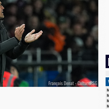
M
M
M
M