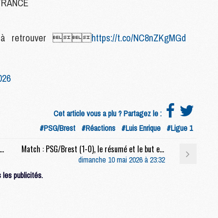
 FRANCE
M
M
à retrouver 
https://t.co/NC8nZKgMGd
M
M
M
026
M
M
M
Cet article vous a plu ? Partagez le :
M
#PSG/Brest
#Réactions
#Luis Enrique
#Ligue 1
pion à 99,9%, Marin, Mayulu, la finale, etc, la conf' complète de Luis Enrique après PSG/Brest (1-0)
Match : PSG/Brest (1-0), le résumé et le but en video
M
dimanche 10 mai 2026 à 23:32
C
M
les publicités.
M
F
C
M