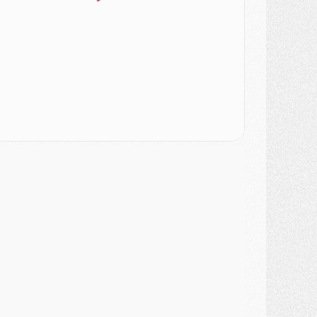
ercato
- Le PSG veut accélérer, Ferran Torres temporise
ercato
- Liverpool encore très loin du compte pour Barcola
LUNDI 03 AOÛT
atch
- Podcast CulturePSG : Mercato (Godts, Suzuki, Akliouche, Barcola, etc)
ercato
- L'Ajax attend bien plus de 45M pour Mika Godts
lub
- Quatre retours importants dans le groupe du PSG, et un plus discret
ercato
- Ayari file en Ligue 2
lub
- Le PSG s'associe avec un géant de la tech
ercato
- Vu d'Italie, le transfert de Suzuki au PSG est bien engagé
ercato
- Ferran Torres ne serait pas à vendre, mais...
urope
- Gros coup dur pour Aston Villa avant de croiser le PSG
DIMANCHE 02 AOÛT
ercato
- Le transfert de Kolo Muani à la Juventus est officiel
ercato
- [MAJ] Le PSG a fait une grosse offre à Parme pour Suzuki
ercato
- Le PSG a envoyé une première offre pour Mika Godts
lub
- Après Pacho, d'autres retours en vue
ercato
- Changement de dernière minute pour Kolo Muani
SAMEDI 01 AOÛT