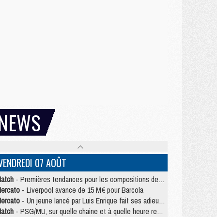
NEWS
VENDREDI 07 AOÛT
atch
- Premières tendances pour les compositions de PSG/MU
ercato
- Liverpool avance de 15 M€ pour Barcola
ercato
- Un jeune lancé par Luis Enrique fait ses adieux au PSG
atch
- PSG/MU, sur quelle chaine et à quelle heure regarder le match ?