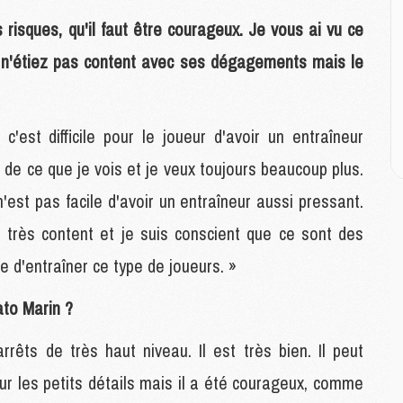
M
M
s risques, qu'il faut être courageux. Je vous ai vu ce
 n'étiez pas content avec ses dégagements mais le
M
M
C
'est difficile pour le joueur d'avoir un entraîneur
M
C
de ce que je vois et je veux toujours beaucoup plus.
M
'est pas facile d'avoir un entraîneur aussi pressant.
M
E
très content et je suis conscient que ce sont des
le d'entraîner ce type de joueurs. »
M
M
to Marin ?
M
C
rrêts de très haut niveau. Il est très bien. Il peut
M
sur les petits détails mais il a été courageux, comme