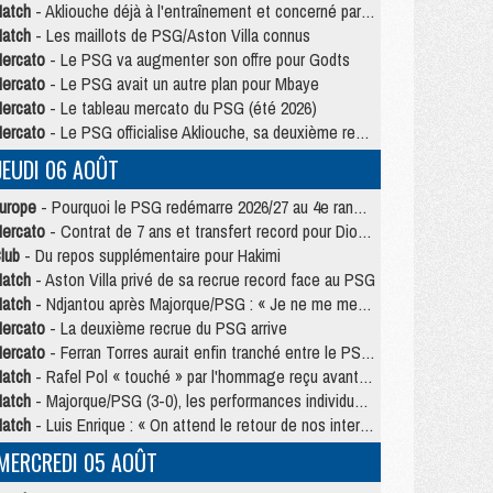
atch
- Akliouche déjà à l'entraînement et concerné par PSG/MU ?
atch
- Les maillots de PSG/Aston Villa connus
ercato
- Le PSG va augmenter son offre pour Godts
ercato
- Le PSG avait un autre plan pour Mbaye
ercato
- Le tableau mercato du PSG (été 2026)
ercato
- Le PSG officialise Akliouche, sa deuxième recrue de l’été
JEUDI 06 AOÛT
urope
- Pourquoi le PSG redémarre 2026/27 au 4e rang du coefficient UEFA
ercato
- Contrat de 7 ans et transfert record pour Diomandé loin du PSG
lub
- Du repos supplémentaire pour Hakimi
atch
- Aston Villa privé de sa recrue record face au PSG
atch
- Ndjantou après Majorque/PSG : « Je ne me mets pas de plafond »
ercato
- La deuxième recrue du PSG arrive
ercato
- Ferran Torres aurait enfin tranché entre le PSG et le Barça
atch
- Rafel Pol « touché » par l'hommage reçu avant Majorque/PSG
atch
- Majorque/PSG (3-0), les performances individuelles
atch
- Luis Enrique : « On attend le retour de nos internationaux »
MERCREDI 05 AOÛT