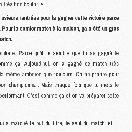
un très bon boulot. »
M
C
plusieurs rentrées pour la gagner cette victoire parce
M
M
 Pour le dernier match à la maison, ça a été un gros
M
atch.
M
iculière. Parce qu'il te semble que tu as gagné le
M
omme ça. Aujourd'hui, on a gagné ce match très
M
C
 la même ambition que toujours. On en profite pour
C
ès bon championnat. Mais chaque fois que tu mets le
M
e performant. C'est comme ça et on va préparer cette
S
M
C
 a marqué le but du titre, le seul du match, et
M
C