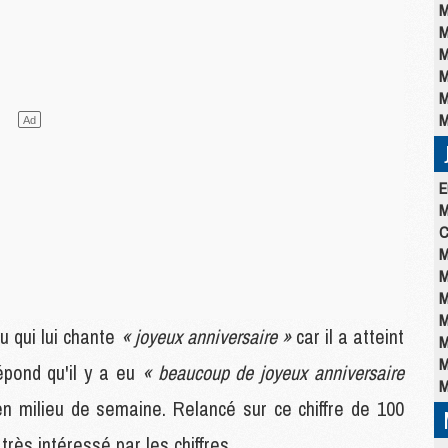
M
M
M
M
M
M
E
M
C
M
M
M
M
 qui lui chante
« joyeux anniversaire »
car il a atteint
M
M
épond qu'il y a eu
« beaucoup de joyeux anniversaire
M
en milieu de semaine. Relancé sur ce chiffre de 100
rès intéressé par les chiffres.