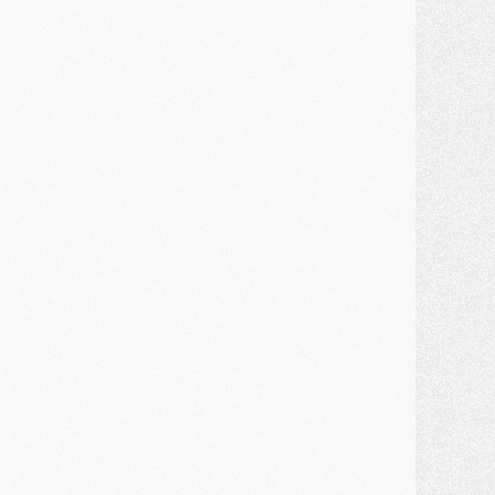
ercato
- Kroupi retiré du mercato
ercato
- Enfin une avancée dans le transfert d'Akliouche
MERCREDI 29 JUILLET
ercato
- Ferran Torres priorité du PSG, mais ouvert à tout
ercato
- Première offre de Liverpool en approche pour Barcola
ercato
- Le montant du transfert de Kolo Muani se précise, la formule aussi
ercato
- Kolo Muani attendu en Italie, son transfert débloqué
ercato
- Monaco a encore repoussé une offre du PSG pour Akliouche
ercato
- Liverpool presque d'accord avec Barcola, le PSG pas du tout
ercato
- Moment décisif pour le transfert de Kolo Muani
MARDI 28 JUILLET
ercato
- Des intermédiaires ont tenté de relancer Diomande au PSG
lub
- Au moins neuf jeunes conviés à l'entraînement des pros
ercato
- Une partie du communiqué du PSG sur Diomande expliquée
ercato
- Barcola futur plus gros transfert de l'été ?
ormation
- Retour sur la saison des U17 du PSG en 7 chiffres clés
lub
- Le PSG connaît ses premiers matches de septembre
ercato
- Un troisième prêt bouclé par le PSG