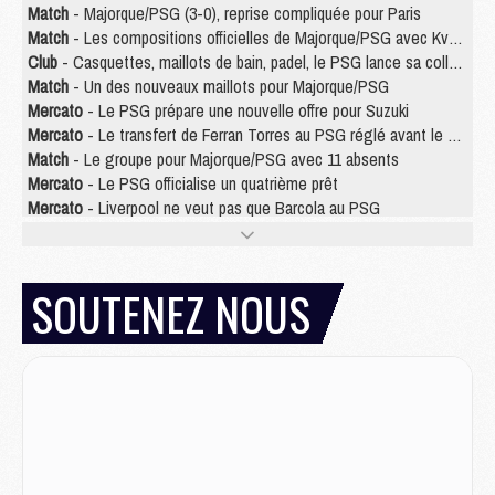
Match
- Majorque/PSG (3-0), reprise compliquée pour Paris
Match
- Les compositions officielles de Majorque/PSG avec Kvara et de nombreux jeunes
Club
- Casquettes, maillots de bain, padel, le PSG lance sa collection été
Match
- Un des nouveaux maillots pour Majorque/PSG
Mercato
- Le PSG prépare une nouvelle offre pour Suzuki
Mercato
- Le transfert de Ferran Torres au PSG réglé avant le 12 août ?
Match
- Le groupe pour Majorque/PSG avec 11 absents
Mercato
- Le PSG officialise un quatrième prêt
Mercato
- Liverpool ne veut pas que Barcola au PSG
Match
- Majorque/PSG, quelle compo pour le premier match de la saison 2026/27 ?
MARDI 04 AOÛT
SOUTENEZ NOUS
Europe
- Les chapeaux provisoires de la Ligue des champions 2026/27
Podcast
- Podcast CulturePSG : Akliouche présenté par un fan de Monaco
Club
- Le PSG dévoile sa première collection d'entraînement pour 2026/2027
Discipline
- Un arbitre inattendu, mais porte-bonheur pour Lens/PSG
Match
- Majorque/PSG, sur quelle chaine et à quelle heure regarder le match ?
Mercato
- Le plan du PSG pour Suzuki et Chevalier se précise
Mercato
- L'Ajax refuse la première offre du PSG pour Godts
Mercato
- Le PSG veut accélérer, Ferran Torres temporise