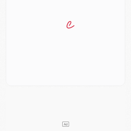
Mercato
- Liverpool encore très loin du compte pour Barcola
LUNDI 03 AOÛT
Match
- Podcast CulturePSG : Mercato (Godts, Suzuki, Akliouche, Barcola, etc)
Mercato
- L'Ajax attend bien plus de 45M pour Mika Godts
Club
- Quatre retours importants dans le groupe du PSG, et un plus discret
Mercato
- Ayari file en Ligue 2
Club
- Le PSG s'associe avec un géant de la tech
Mercato
- Vu d'Italie, le transfert de Suzuki au PSG est bien engagé
Mercato
- Ferran Torres ne serait pas à vendre, mais...
Europe
- Gros coup dur pour Aston Villa avant de croiser le PSG
DIMANCHE 02 AOÛT
Mercato
- Le transfert de Kolo Muani à la Juventus est officiel
Mercato
- [MAJ] Le PSG a fait une grosse offre à Parme pour Suzuki
Mercato
- Le PSG a envoyé une première offre pour Mika Godts
Club
- Après Pacho, d'autres retours en vue
Mercato
- Changement de dernière minute pour Kolo Muani
SAMEDI 01 AOÛT