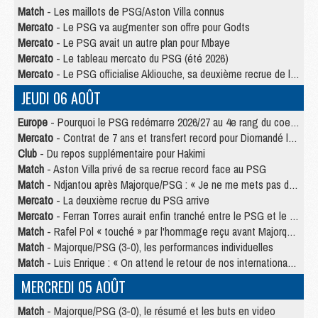
Match
- Les maillots de PSG/Aston Villa connus
Mercato
- Le PSG va augmenter son offre pour Godts
Mercato
- Le PSG avait un autre plan pour Mbaye
Mercato
- Le tableau mercato du PSG (été 2026)
Mercato
- Le PSG officialise Akliouche, sa deuxième recrue de l’été
JEUDI 06 AOÛT
Europe
- Pourquoi le PSG redémarre 2026/27 au 4e rang du coefficient UEFA
Mercato
- Contrat de 7 ans et transfert record pour Diomandé loin du PSG
Club
- Du repos supplémentaire pour Hakimi
Match
- Aston Villa privé de sa recrue record face au PSG
Match
- Ndjantou après Majorque/PSG : « Je ne me mets pas de plafond »
Mercato
- La deuxième recrue du PSG arrive
Mercato
- Ferran Torres aurait enfin tranché entre le PSG et le Barça
Match
- Rafel Pol « touché » par l'hommage reçu avant Majorque/PSG
Match
- Majorque/PSG (3-0), les performances individuelles
Match
- Luis Enrique : « On attend le retour de nos internationaux »
MERCREDI 05 AOÛT
Match
- Majorque/PSG (3-0), le résumé et les buts en video