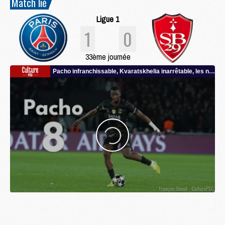
Match lié
Ligue 1
1
0
33ème journée