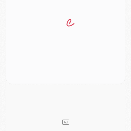
Match
- Majorque/PSG, sur quelle chaine et à quelle heure regarder le match ?
Mercato
- Le plan du PSG pour Suzuki et Chevalier se précise
Mercato
- L'Ajax refuse la première offre du PSG pour Godts
Mercato
- Le PSG veut accélérer, Ferran Torres temporise
Mercato
- Liverpool encore très loin du compte pour Barcola
LUNDI 03 AOÛT
Match
- Podcast CulturePSG : Mercato (Godts, Suzuki, Akliouche, Barcola, etc)
Mercato
- L'Ajax attend bien plus de 45M pour Mika Godts
Club
- Quatre retours importants dans le groupe du PSG, et un plus discret
Mercato
- Ayari file en Ligue 2
Club
- Le PSG s'associe avec un géant de la tech
Mercato
- Vu d'Italie, le transfert de Suzuki au PSG est bien engagé
Mercato
- Ferran Torres ne serait pas à vendre, mais...
Europe
- Gros coup dur pour Aston Villa avant de croiser le PSG
DIMANCHE 02 AOÛT
Mercato
- Le transfert de Kolo Muani à la Juventus est officiel
Mercato
- [MAJ] Le PSG a fait une grosse offre à Parme pour Suzuki
Mercato
- Le PSG a envoyé une première offre pour Mika Godts