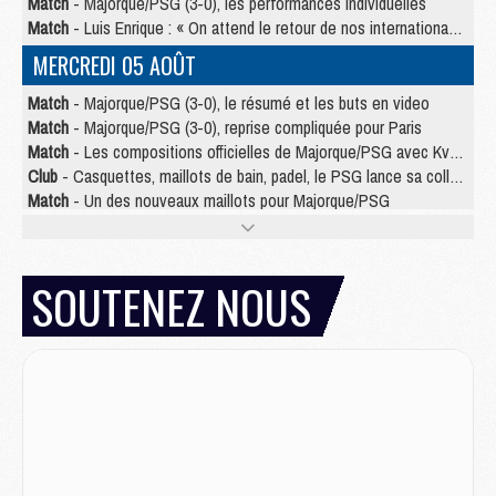
Match
- Majorque/PSG (3-0), les performances individuelles
Match
- Luis Enrique : « On attend le retour de nos internationaux »
MERCREDI 05 AOÛT
Match
- Majorque/PSG (3-0), le résumé et les buts en video
Match
- Majorque/PSG (3-0), reprise compliquée pour Paris
Match
- Les compositions officielles de Majorque/PSG avec Kvara et de nombreux jeunes
Club
- Casquettes, maillots de bain, padel, le PSG lance sa collection été
Match
- Un des nouveaux maillots pour Majorque/PSG
Mercato
- Le PSG prépare une nouvelle offre pour Suzuki
Mercato
- Le transfert de Ferran Torres au PSG réglé avant le 12 août ?
Match
- Le groupe pour Majorque/PSG avec 11 absents
SOUTENEZ NOUS
Mercato
- Le PSG officialise un quatrième prêt
Mercato
- Liverpool ne veut pas que Barcola au PSG
Match
- Majorque/PSG, quelle compo pour le premier match de la saison 2026/27 ?
MARDI 04 AOÛT
Europe
- Les chapeaux provisoires de la Ligue des champions 2026/27
Podcast
- Podcast CulturePSG : Akliouche présenté par un fan de Monaco
Club
- Le PSG dévoile sa première collection d'entraînement pour 2026/2027
Discipline
- Un arbitre inattendu, mais porte-bonheur pour Lens/PSG