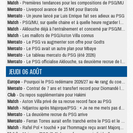
Match
- Premières tendances pour les compositions de PSG/MU
Mercato
- Liverpool avance de 15 M€ pour Barcola
Mercato
- Un jeune lancé par Luis Enrique fait ses adieux au PSG
Match
- PSG/MU, sur quelle chaine et à quelle heure regarder le match ?
Match
- Akliouche déjà à l'entraînement et concerné par PSG/MU ?
Match
- Les maillots de PSG/Aston Villa connus
Mercato
- Le PSG va augmenter son offre pour Godts
Mercato
- Le PSG avait un autre plan pour Mbaye
Mercato
- Le tableau mercato du PSG (été 2026)
Mercato
- Le PSG officialise Akliouche, sa deuxième recrue de l’été
JEUDI 06 AOÛT
Europe
- Pourquoi le PSG redémarre 2026/27 au 4e rang du coefficient UEFA
Mercato
- Contrat de 7 ans et transfert record pour Diomandé loin du PSG
Club
- Du repos supplémentaire pour Hakimi
Match
- Aston Villa privé de sa recrue record face au PSG
Match
- Ndjantou après Majorque/PSG : « Je ne me mets pas de plafond »
Mercato
- La deuxième recrue du PSG arrive
Mercato
- Ferran Torres aurait enfin tranché entre le PSG et le Barça
Match
- Rafel Pol « touché » par l'hommage reçu avant Majorque/PSG