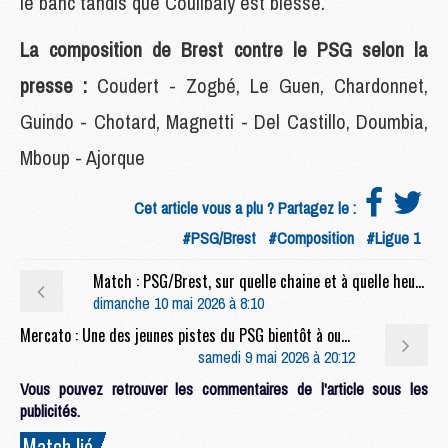
le banc tandis que Coulibaly est blessé.
La composition de Brest contre le PSG selon la
presse :
Coudert - Zogbé, Le Guen, Chardonnet,
Guindo - Chotard, Magnetti - Del Castillo, Doumbia,
Mboup - Ajorque
Cet article vous a plu ? Partagez le :
#PSG/Brest
#Composition
#Ligue 1
Match : PSG/Brest, sur quelle chaine et à quelle heure regarder le match et le multiplex ?
dimanche 10 mai 2026 à 8:10
Mercato : Une des jeunes pistes du PSG bientôt à oublier ?
samedi 9 mai 2026 à 20:12
Vous pouvez retrouver les commentaires de l'article sous les
publicités.
Match lié