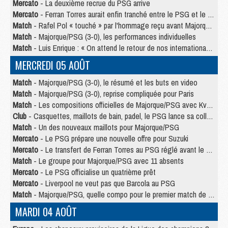
Mercato
- La deuxième recrue du PSG arrive
Mercato
- Ferran Torres aurait enfin tranché entre le PSG et le Barça
Match
- Rafel Pol « touché » par l'hommage reçu avant Majorque/PSG
Match
- Majorque/PSG (3-0), les performances individuelles
Match
- Luis Enrique : « On attend le retour de nos internationaux »
MERCREDI 05 AOÛT
Match
- Majorque/PSG (3-0), le résumé et les buts en video
Match
- Majorque/PSG (3-0), reprise compliquée pour Paris
Match
- Les compositions officielles de Majorque/PSG avec Kvara et de nombreux jeunes
Club
- Casquettes, maillots de bain, padel, le PSG lance sa collection été
Match
- Un des nouveaux maillots pour Majorque/PSG
Mercato
- Le PSG prépare une nouvelle offre pour Suzuki
Mercato
- Le transfert de Ferran Torres au PSG réglé avant le 12 août ?
Match
- Le groupe pour Majorque/PSG avec 11 absents
Mercato
- Le PSG officialise un quatrième prêt
Mercato
- Liverpool ne veut pas que Barcola au PSG
Match
- Majorque/PSG, quelle compo pour le premier match de la saison 2026/27 ?
MARDI 04 AOÛT