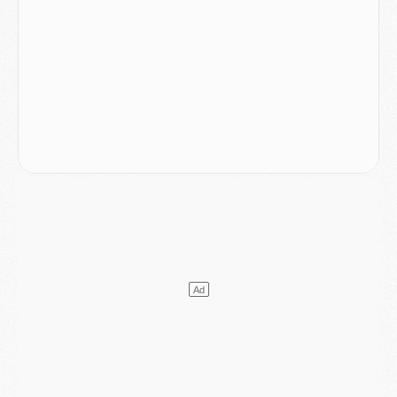
DIMANCHE 02 AOÛT
Mercato
- Le transfert de Kolo Muani à la Juventus est officiel
Mercato
- [MAJ] Le PSG a fait une grosse offre à Parme pour Suzuki
Mercato
- Le PSG a envoyé une première offre pour Mika Godts
Club
- Après Pacho, d'autres retours en vue
Mercato
- Changement de dernière minute pour Kolo Muani
SAMEDI 01 AOÛT
Mercato
- L'agent de Mika Godts confirme un accord avec le PSG
Club
- Quels numéros de maillot pour Akliouche et Digne au PSG ?
Match
- Un hommage prévu lors de Brest/PSG
Mercato
- Le PSG et le Barça ont rendez-vous pour Ferran Torres
Mercato
- Guéla Doué dans les listes du PSG
Mercato
- Le transfert de Mika Godts au PSG en bonne voie
VENDREDI 31 JUILLET
Match
- Un diffuseur annoncé pour les deux premiers matchs amicaux du PSG
Mercato
- Le transfert d'Akliouche au PSG bouclé, le montant se précise
Club
- Un retour majeur dans le groupe du PSG
Club
- [MAJ] Ndjantou et deux jeunes du PSG annoncés dans un tournoi U21