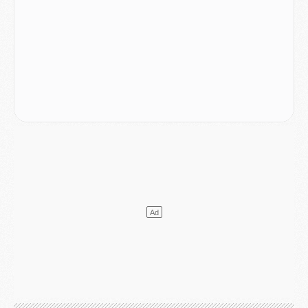
Match
- Majorque/PSG (3-0), le résumé et les buts en video
Match
- Majorque/PSG (3-0), reprise compliquée pour Paris
Match
- Les compositions officielles de Majorque/PSG avec Kvara et de nombreux jeunes
Club
- Casquettes, maillots de bain, padel, le PSG lance sa collection été
Match
- Un des nouveaux maillots pour Majorque/PSG
Mercato
- Le PSG prépare une nouvelle offre pour Suzuki
Mercato
- Le transfert de Ferran Torres au PSG réglé avant le 12 août ?
Match
- Le groupe pour Majorque/PSG avec 11 absents
Mercato
- Le PSG officialise un quatrième prêt
Mercato
- Liverpool ne veut pas que Barcola au PSG
Match
- Majorque/PSG, quelle compo pour le premier match de la saison 2026/27 ?
MARDI 04 AOÛT
Europe
- Les chapeaux provisoires de la Ligue des champions 2026/27
Podcast
- Podcast CulturePSG : Akliouche présenté par un fan de Monaco
Club
- Le PSG dévoile sa première collection d'entraînement pour 2026/2027
Discipline
- Un arbitre inattendu, mais porte-bonheur pour Lens/PSG
Match
- Majorque/PSG, sur quelle chaine et à quelle heure regarder le match ?
Mercato
- Le plan du PSG pour Suzuki et Chevalier se précise
Mercato
- L'Ajax refuse la première offre du PSG pour Godts
Mercato
- Le PSG veut accélérer, Ferran Torres temporise