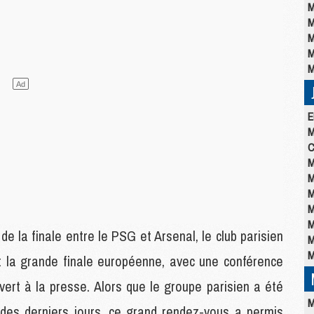
M
M
M
M
M
E
M
C
M
M
M
M
M
de la finale entre le PSG et Arsenal, le club parisien
M
M
t la grande finale européenne, avec une conférence
ert à la presse. Alors que le groupe parisien a été
M
des derniers jours, ce grand rendez-vous a permis