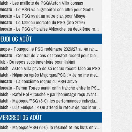
atch
- Les maillots de PSG/Aston Villa connus
ercato
- Le PSG va augmenter son offre pour Godts
ercato
- Le PSG avait un autre plan pour Mbaye
ercato
- Le tableau mercato du PSG (été 2026)
ercato
- Le PSG officialise Akliouche, sa deuxième recrue de l’été
JEUDI 06 AOÛT
urope
- Pourquoi le PSG redémarre 2026/27 au 4e rang du coefficient UEFA
ercato
- Contrat de 7 ans et transfert record pour Diomandé loin du PSG
lub
- Du repos supplémentaire pour Hakimi
atch
- Aston Villa privé de sa recrue record face au PSG
atch
- Ndjantou après Majorque/PSG : « Je ne me mets pas de plafond »
ercato
- La deuxième recrue du PSG arrive
ercato
- Ferran Torres aurait enfin tranché entre le PSG et le Barça
atch
- Rafel Pol « touché » par l'hommage reçu avant Majorque/PSG
atch
- Majorque/PSG (3-0), les performances individuelles
atch
- Luis Enrique : « On attend le retour de nos internationaux »
MERCREDI 05 AOÛT
atch
- Majorque/PSG (3-0), le résumé et les buts en video