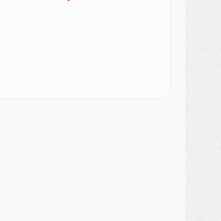
ercato
- Liverpool encore très loin du compte pour Barcola
LUNDI 03 AOÛT
atch
- Podcast CulturePSG : Mercato (Godts, Suzuki, Akliouche, Barcola, etc)
ercato
- L'Ajax attend bien plus de 45M pour Mika Godts
lub
- Quatre retours importants dans le groupe du PSG, et un plus discret
ercato
- Ayari file en Ligue 2
lub
- Le PSG s'associe avec un géant de la tech
ercato
- Vu d'Italie, le transfert de Suzuki au PSG est bien engagé
ercato
- Ferran Torres ne serait pas à vendre, mais...
urope
- Gros coup dur pour Aston Villa avant de croiser le PSG
DIMANCHE 02 AOÛT
ercato
- Le transfert de Kolo Muani à la Juventus est officiel
ercato
- [MAJ] Le PSG a fait une grosse offre à Parme pour Suzuki
ercato
- Le PSG a envoyé une première offre pour Mika Godts
lub
- Après Pacho, d'autres retours en vue
ercato
- Changement de dernière minute pour Kolo Muani
SAMEDI 01 AOÛT
ercato
- L'agent de Mika Godts confirme un accord avec le PSG