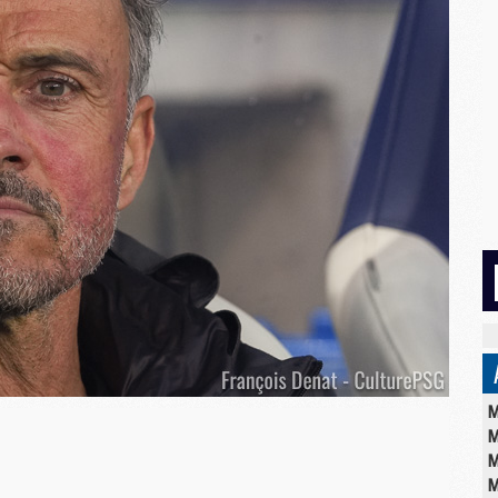
M
M
M
M