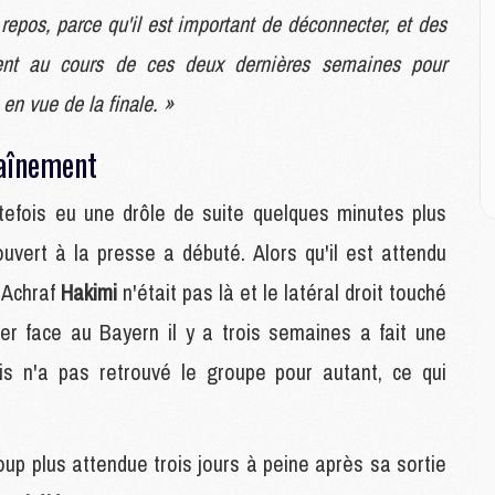
M
repos, parce qu'il est important de déconnecter, et des
ment au cours de ces deux dernières semaines pour
M
M
 en vue de la finale. »
C
M
raînement
C
M
utefois eu une drôle de suite quelques minutes plus
M
E
ouvert à la presse a débuté. Alors qu'il est attendu
 Achraf
Hakimi
n'était pas là et le latéral droit touché
M
ller face au Bayern il y a trois semaines a fait une
M
mais n'a pas retrouvé le groupe pour autant, ce qui
M
C
M
up plus attendue trois jours à peine après sa sortie
M