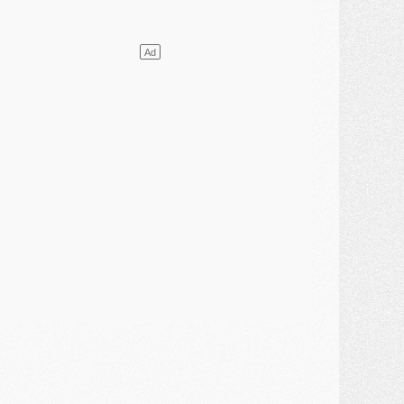
lub
- Quels numéros de maillot pour Akliouche et Digne au PSG ?
atch
- Un hommage prévu lors de Brest/PSG
ercato
- Le PSG et le Barça ont rendez-vous pour Ferran Torres
ercato
- Guéla Doué dans les listes du PSG
ercato
- Le transfert de Mika Godts au PSG en bonne voie
VENDREDI 31 JUILLET
atch
- Un diffuseur annoncé pour les deux premiers matchs amicaux du PSG
ercato
- Le transfert d'Akliouche au PSG bouclé, le montant se précise
lub
- Un retour majeur dans le groupe du PSG
lub
- [MAJ] Ndjantou et deux jeunes du PSG annoncés dans un tournoi U21
ercato
- L'étonnante piste Suzuki confirmée et onéreuse
JEUDI 30 JUILLET
élections
- Ancelotti fait le ménage au Brésil mais veut garder Marquinhos
ercato
- Le statu quo du milieu du PSG se précise
lub
- Le PSG plutôt que la FIFA pour Al-Khelaïfi, poussé par l'UEFA ?
ercato
- Le PSG presserait Ferran Torres de se décider, deux pistes de secours
lub
- Déguisements, shopping, double scouting, Luis Campos dévoile ses méthodes
ercato
- Kroupi retiré du mercato