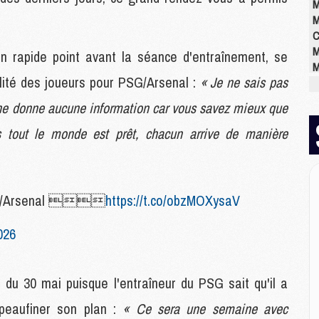
M
M
C
M
n rapide point avant la séance d'entraînement, se
M
ilité des joueurs pour PSG/Arsenal :
« Je ne sais pas
M
M
ne donne aucune information car vous savez mieux que
M
M
ais tout le monde est prêt, chacun arrive de manière
M
E
/Arsenal 
https://t.co/obzMOXysaV
P
C
026
D
M
M
 du 30 mai puisque l'entraîneur du PSG sait qu'il a
M
M
peaufiner son plan :
« Ce sera une semaine avec