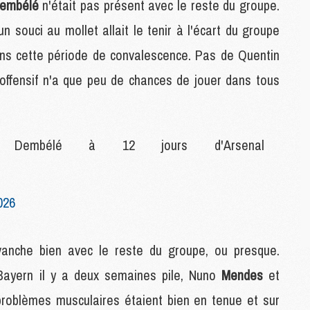
embélé
n'était pas présent avec le reste du groupe.
C
n souci au mollet allait le tenir à l'écart du groupe
M
M
dans cette période de convalescence. Pas de Quentin
M
M
 offensif n'a que peu de chances de jouer dans tous
M
M
Dembélé à 12 jours d'Arsenal
C
C
M
026
S
M
vanche bien avec le reste du groupe, ou presque.
C
Bayern il y a deux semaines pile, Nuno
Mendes
et
M
C
 problèmes musculaires étaient bien en tenue et sur
M