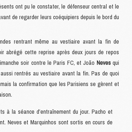
M
sents ont pu le constater, le défenseur central et le
avant de regarder leurs coéquipiers depuis le bord du
M
M
M
des rentrant même au vestiaire avant la fin de
M
M
voir abrégé cette reprise après deux jours de repos
M
e dimanche soir contre le Paris FC, et João
Neves
qui
M
aussi rentrés au vestiaire avant la fin. Pas de quoi
mais la confirmation que les Parisiens se gèrent et
M
C
aison.
M
M
F
ts à la séance d’entraînement du jour. Pacho et
C
ent. Neves et Marquinhos sont sortis en cours de
M