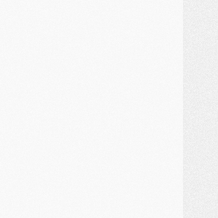
ercato
- Enfin une avancée dans le transfert d'Akliouche
MERCREDI 29 JUILLET
ercato
- Ferran Torres priorité du PSG, mais ouvert à tout
ercato
- Première offre de Liverpool en approche pour Barcola
ercato
- Le montant du transfert de Kolo Muani se précise, la formule aussi
ercato
- Kolo Muani attendu en Italie, son transfert débloqué
ercato
- Monaco a encore repoussé une offre du PSG pour Akliouche
ercato
- Liverpool presque d'accord avec Barcola, le PSG pas du tout
ercato
- Moment décisif pour le transfert de Kolo Muani
MARDI 28 JUILLET
ercato
- Des intermédiaires ont tenté de relancer Diomande au PSG
lub
- Au moins neuf jeunes conviés à l'entraînement des pros
ercato
- Une partie du communiqué du PSG sur Diomande expliquée
ercato
- Barcola futur plus gros transfert de l'été ?
ormation
- Retour sur la saison des U17 du PSG en 7 chiffres clés
lub
- Le PSG connaît ses premiers matches de septembre
ercato
- Un troisième prêt bouclé par le PSG