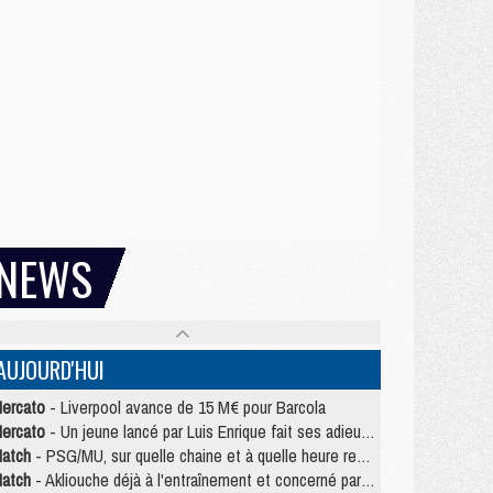
NEWS
AUJOURD'HUI
ercato
- Liverpool avance de 15 M€ pour Barcola
ercato
- Un jeune lancé par Luis Enrique fait ses adieux au PSG
atch
- PSG/MU, sur quelle chaine et à quelle heure regarder le match ?
atch
- Akliouche déjà à l'entraînement et concerné par PSG/MU ?