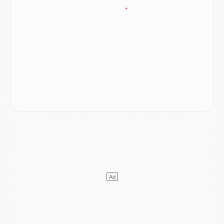
Club
- Casquettes, maillots de bain, padel, le PSG lance sa collection été
Match
- Un des nouveaux maillots pour Majorque/PSG
Mercato
- Le PSG prépare une nouvelle offre pour Suzuki
Mercato
- Le transfert de Ferran Torres au PSG réglé avant le 12 août ?
Match
- Le groupe pour Majorque/PSG avec 11 absents
Mercato
- Le PSG officialise un quatrième prêt
Mercato
- Liverpool ne veut pas que Barcola au PSG
Match
- Majorque/PSG, quelle compo pour le premier match de la saison 2026/27 ?
MARDI 04 AOÛT
Europe
- Les chapeaux provisoires de la Ligue des champions 2026/27
Podcast
- Podcast CulturePSG : Akliouche présenté par un fan de Monaco
Club
- Le PSG dévoile sa première collection d'entraînement pour 2026/2027
Discipline
- Un arbitre inattendu, mais porte-bonheur pour Lens/PSG
Match
- Majorque/PSG, sur quelle chaine et à quelle heure regarder le match ?
Mercato
- Le plan du PSG pour Suzuki et Chevalier se précise
Mercato
- L'Ajax refuse la première offre du PSG pour Godts
Mercato
- Le PSG veut accélérer, Ferran Torres temporise
Mercato
- Liverpool encore très loin du compte pour Barcola
LUNDI 03 AOÛT