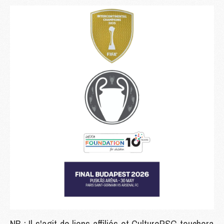
NB : Il s'agit de liens affiliés et CulturePSG touchera