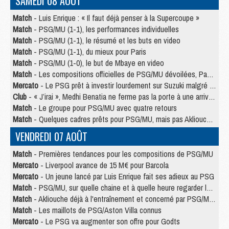
SAMEDI 08 AOÛT
Match
- Luis Enrique : « Il faut déjà penser à la Supercoupe »
Match
- PSG/MU (1-1), les performances individuelles
Match
- PSG/MU (1-1), le résumé et les buts en video
Match
- PSG/MU (1-1), du mieux pour Paris
Match
- PSG/MU (1-0), le but de Mbaye en video
Match
- Les compositions officielles de PSG/MU dévoilées, Pacho titulaire
Mercato
- Le PSG prêt à investir lourdement sur Suzuki malgré Safonov et Chevalier
Club
- « J’irai », Medhi Benatia ne ferme pas la porte à une arrivée au PSG
Match
- Le groupe pour PSG/MU avec quatre retours
Match
- Quelques cadres prêts pour PSG/MU, mais pas Akliouche ?
VENDREDI 07 AOÛT
Match
- Premières tendances pour les compositions de PSG/MU
Mercato
- Liverpool avance de 15 M€ pour Barcola
Mercato
- Un jeune lancé par Luis Enrique fait ses adieux au PSG
Match
- PSG/MU, sur quelle chaine et à quelle heure regarder le match ?
Match
- Akliouche déjà à l'entraînement et concerné par PSG/MU ?
Match
- Les maillots de PSG/Aston Villa connus
Mercato
- Le PSG va augmenter son offre pour Godts